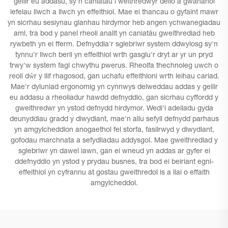
gellir eu addasu, sy'n caniatáu i weithredwyr delio â gwahanol
lefelau llwch a llwch yn effeithiol. Mae ei thancau o gyfaint mawr
yn sicrhau sesiynau glanhau hirdymor heb angen ychwanegiadau
aml, tra bod y panel rheoli anallt yn caniatáu gweithrediad heb
rywbeth yn ei fferm. Defnyddia'r sglebriwr system ddwylosg sy'n
tynnu'r llwch berll yn effeithiol wrth gasglu'r dryt ar yr un pryd
trwy'w system fagl chwythu pwerus. Rheolfa thechnoleg uwch o
reoli dŵr y llif rhagosod, gan uchafu effeithloni wrth leihau cariad.
Mae'r dyluniad ergonomig yn cynnwys delweddau addas y gellir
eu addasu a rheoliadur hawdd defnyddio, gan sicrhau cyffordd y
gweithredwr yn ystod defnydd hirdymor. Wedi'i adeiladu gyda
deunyddiau gradd y diwydiant, mae'n allu sefyll defnydd parhaus
yn amgylcheddion anogaethol fel storfa, fasilrwyd y diwydiant,
gofodau marchnata a sefydliadau addysgol. Mae gweithrediad y
sglebriwr yn dawel iawn, gan ei wneud yn addas ar gyfer ei
ddefnyddio yn ystod y prydau busnes, tra bod ei beiriant egni-
effeithiol yn cyfrannu at gostau gweithredol is a llai o effaith
amgylcheddol.