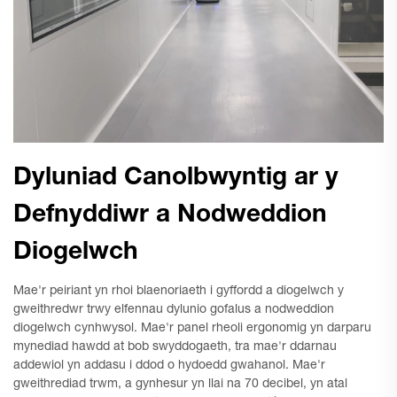
Dyluniad Canolbwyntig ar y
Defnyddiwr a Nodweddion
Diogelwch
Mae'r peiriant yn rhoi blaenoriaeth i gyffordd a diogelwch y
gweithredwr trwy elfennau dylunio gofalus a nodweddion
diogelwch cynhwysol. Mae'r panel rheoli ergonomig yn darparu
mynediad hawdd at bob swyddogaeth, tra mae'r ddarnau
addewiol yn addasu i ddod o hydoedd gwahanol. Mae'r
gweithrediad trwm, a gynhesur yn llai na 70 decibel, yn atal