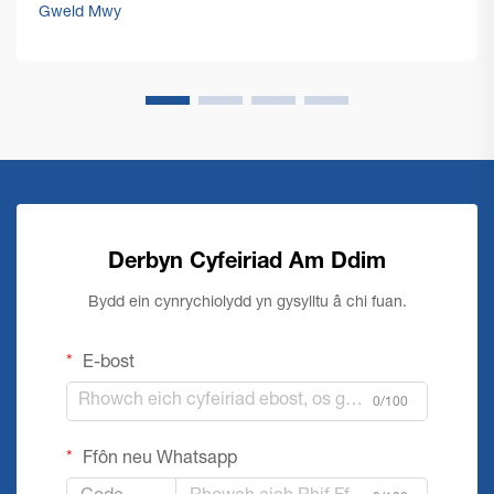
datrysiadau cryf a effeithiol. Mae peiriant glanhau llawr
Gweld Mwy
masnachol yn sefyll ar y...
Derbyn Cyfeiriad Am Ddim
Bydd ein cynrychiolydd yn gysylltu â chi fuan.
E-bost
0/100
Ffôn neu Whatsapp