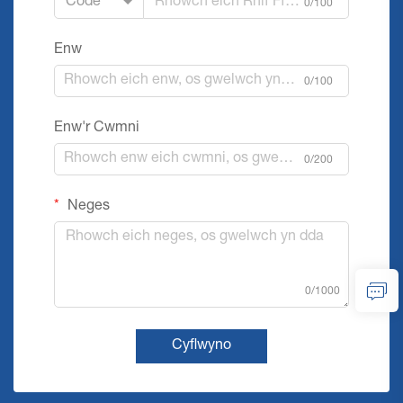
Code
0/100
Enw
0/100
Enw'r Cwmni
0/200
Neges
0/1000
Cyflwyno