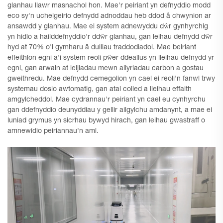
glanhau llawr masnachol hon. Mae'r peiriant yn defnyddio modd
eco sy'n uchelgeirio defnydd adnoddau heb ddod â chwynion ar
ansawdd y glanhau. Mae ei system adnewyddu dŵr gynhyrchig
yn hidlo a hailddefnyddio'r ddŵr glanhau, gan leihau defnydd dŵr
hyd at 70% o'i gymharu â dulliau traddodiadol. Mae beiriant
effeithlon egni a'i system reoli pŵer ddeallus yn lleihau defnydd yr
egni, gan arwain at leijiadau mewn allyriadau carbon a gostau
gweithredu. Mae defnydd cemegolion yn cael ei reoli'n fanwl trwy
systemau dosio awtomatig, gan atal colled a lleihau effaith
amgylcheddol. Mae cydrannau'r peiriant yn cael eu cynhyrchu
gan ddefnyddio deunyddiau y gellir ailgylchu amdanynt, a mae ei
luniad grymus yn sicrhau bywyd hirach, gan leihau gwastraff o
amnewidio peiriannau'n aml.