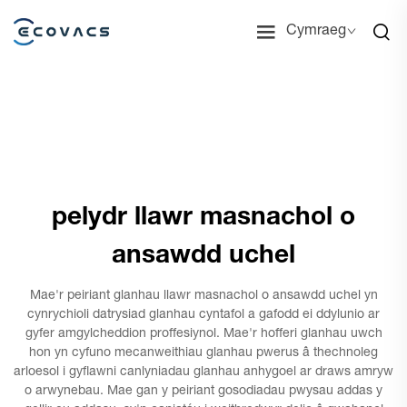
Cymraeg
pelydr llawr masnachol o
ansawdd uchel
Mae'r peiriant glanhau llawr masnachol o ansawdd uchel yn
cynrychioli datrysiad glanhau cyntafol a gafodd ei ddylunio ar
gyfer amgylcheddion proffesiynol. Mae'r hofferi glanhau uwch
hon yn cyfuno mecanweithiau glanhau pwerus â thechnoleg
arloesol i gyflawni canlyniadau glanhau anhygoel ar draws amryw
o arwynebau. Mae gan y peiriant gosodiadau pwysau addas y