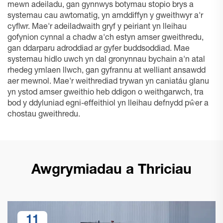
mewn adeiladu, gan gynnwys botymau stopio brys a
systemau cau awtomatig, yn amddiffyn y gweithwyr a'r
cyflwr. Mae'r adeiladwaith gryf y peiriant yn lleihau
gofynion cynnal a chadw a'ch estyn amser gweithredu,
gan ddarparu adroddiad ar gyfer buddsoddiad. Mae
systemau hidlo uwch yn dal gronynnau bychain a'n atal
rhedeg ymlaen llwch, gan gyfrannu at welliant ansawdd
aer mewnol. Mae'r weithrediad trywan yn caniatáu glanu
yn ystod amser gweithio heb ddigon o weithgarwch, tra
bod y ddyluniad egni-effeithiol yn lleihau defnydd pŵer a
chostau gweithredu.
Awgrymiadau a Thriciau
11