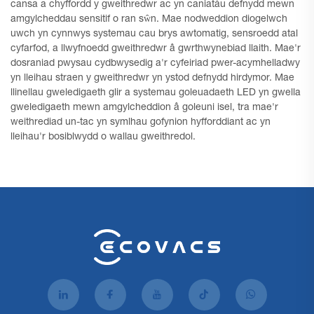
cansa a chyffordd y gweithredwr ac yn caniatáu defnydd mewn
amgylcheddau sensitif o ran sŵn. Mae nodweddion diogelwch
uwch yn cynnwys systemau cau brys awtomatig, sensroedd atal
cyfarfod, a llwyfnoedd gweithredwr â gwrthwynebiad llaith. Mae'r
dosraniad pwysau cydbwysedig a'r cyfeiriad pwer-acymhelladwy
yn lleihau straen y gweithredwr yn ystod defnydd hirdymor. Mae
llinellau gweledigaeth glir a systemau goleuadaeth LED yn gwella
gweledigaeth mewn amgylcheddion â goleuni isel, tra mae'r
weithrediad un-tac yn symlhau gofynion hyfforddiant ac yn
lleihau'r bosiblwydd o wallau gweithredol.