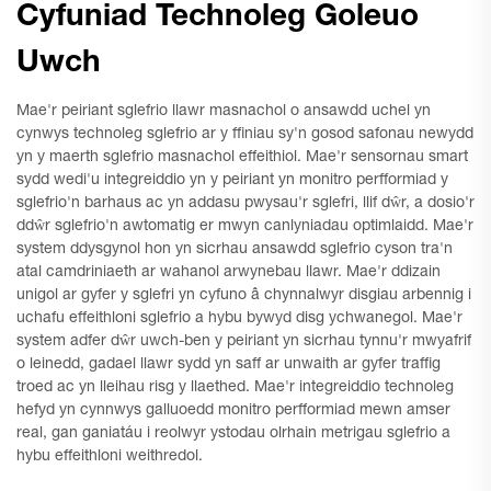
Cyfuniad Technoleg Goleuo
Uwch
Mae'r peiriant sglefrio llawr masnachol o ansawdd uchel yn
cynwys technoleg sglefrio ar y ffiniau sy'n gosod safonau newydd
yn y maerth sglefrio masnachol effeithiol. Mae'r sensornau smart
sydd wedi'u integreiddio yn y peiriant yn monitro perfformiad y
sglefrio'n barhaus ac yn addasu pwysau'r sglefri, llif dŵr, a dosio'r
ddŵr sglefrio'n awtomatig er mwyn canlyniadau optimlaidd. Mae'r
system ddysgynol hon yn sicrhau ansawdd sglefrio cyson tra'n
atal camdriniaeth ar wahanol arwynebau llawr. Mae'r ddizain
unigol ar gyfer y sglefri yn cyfuno â chynnalwyr disgiau arbennig i
uchafu effeithloni sglefrio a hybu bywyd disg ychwanegol. Mae'r
system adfer dŵr uwch-ben y peiriant yn sicrhau tynnu'r mwyafrif
o leinedd, gadael llawr sydd yn saff ar unwaith ar gyfer traffig
troed ac yn lleihau risg y llaethed. Mae'r integreiddio technoleg
hefyd yn cynnwys galluoedd monitro perfformiad mewn amser
real, gan ganiatáu i reolwyr ystodau olrhain metrigau sglefrio a
hybu effeithloni weithredol.