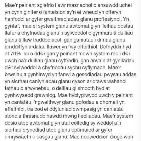
Mae'r peiriant sglefrio llawr masnachol o ansawdd uchel
yn cynnig nifer o fanteision sy'n ei wneud yn offeryn
hanfodol ar gyfer gweithrediadau glanu proffesiynol. Yn
gyntaf, mae ei system glanu awtomatig yn lleihau costau
llafur a chyfnodau glanu'n sylweddol o gymharu â dulliau
glanu â llaw traddodiadol, gan ganiatáu i dîmau glanu
amddiffyn ardalau llawer yn fwy effeithiol. Defnyddir hyd
at 70% llai o ddŵr gan y peiriant mewn system reoli dŵr
uwch na'r dulliau glanu cyffredin, gan arwain at gyniladau
dŵr sylweddol a chyfnodau sychu cyflymach. Mae'r
brwsiau a gynhirwyd yn fanwl a gosodiadau pwysau addas
yn sicrhau canlyniadau glanu cyson ar draws wahanol
fathau o arwynebau, o deiliau gl smooth hyd at
gynhwysedd grawnlog. Mae hyblygrwydd uwch y peiriant
yn caniatáu i'r gweithwyr glanu gofodau a chorneli yn
effeithiol, tra bod ei ddyluniad cwmpasig yn caniatáu
storio a thrasnudo hawdd rhwng lleoliadau. Mae'r system
dosio ateb awtomatig yn atal colledig sylweddol a'n
sicrhau crynodiad ateb glanu optimaidd ar gyfer
amrywiaeth o dasgau glanu. Mae nodweddion diogelwch