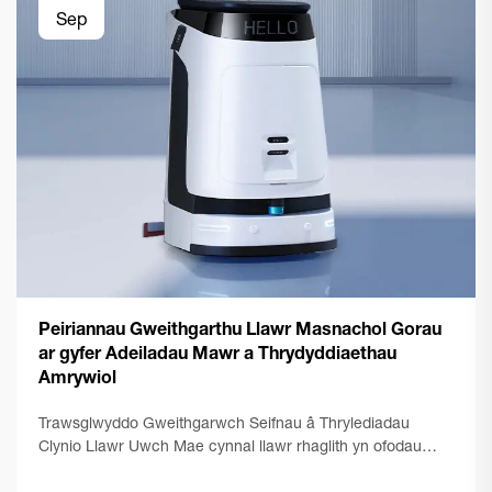
Sep
Peiriannau Gweithgarthu Llawr Masnachol Gorau
ar gyfer Adeiladau Mawr a Thrydyddiaethau
Amrywiol
Trawsglwyddo Gweithgarwch Seifnau â Thrylediadau
Clynio Llawr Uwch Mae cynnal llawr rhaglith yn ofodau
masnachol mawr yn cyflwyno heriau unigol sydd angen