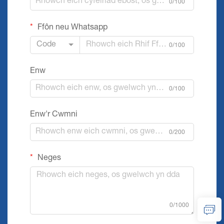
0/100
Ffôn neu Whatsapp
Code
0/100
Enw
0/100
Enw'r Cwmni
0/200
Neges
0/1000