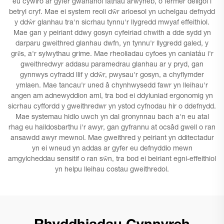
eu cywiro ar gyfer gwahanol fathau arwyneb, o fermer deligol i
betryl cryf. Mae ei system reoli dŵr arloesol yn uchelgau defnydd
y ddŵr glanhau tra'n sicrhau tynnu'r llygredd mwyaf effeithiol.
Mae gan y peiriant ddwy gosyn cyfeiriad chwith a dde sydd yn
darparu gweithred glanhau dwfn, yn tynnu'r llygredd galed, y
grēs, a'r sylwythau grime. Mae rheoliadau cyfoes yn caniatáu i'r
gweithredwyr addasu paramedrau glanhau ar y pryd, gan
gynnwys cyfradd llif y ddŵr, pwysau'r gosyn, a chyflymder
ymlaen. Mae tancau'r uned â chynhwysedd fawr yn lleihau'r
angen am adnewyddion aml, tra bod ei ddyluniad ergonomig yn
sicrhau cyffordd y gweithredwr yn ystod cyfnodau hir o ddefnydd.
Mae systemau hidlo uwch yn dal gronynnau bach a'n eu atal
rhag eu haildosbarthu i'r awyr, gan gyfrannu at ocsâd gwell o ran
ansawdd awyr mewnol. Mae gweithred y peiriant yn dditectadur
yn ei wneud yn addas ar gyfer eu defnyddio mewn
amgylcheddau sensitif o ran sŵn, tra bod ei beiriant egni-effeithiol
yn helpu lleihau costau gweithredol.