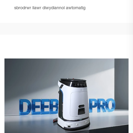
sbrodrwr llawr diwydiannol awtomatig