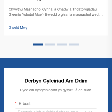
Chwythu Masnachol Cynnal a Chadw â Thdatblygiadau
Gleenio Ystodol Mae'r tirwedd o gleania masnachol wedi
mynd trawsnewid yn y blynyddo diwethaf, gyda chynaliad
yn dod i'r afael canol. Peiriannau cleania llawr masnachol
Gweld Mwy
cyfoes...
Derbyn Cyfeiriad Am Ddim
Bydd ein cynrychiolydd yn gysylltu â chi fuan.
E-bost