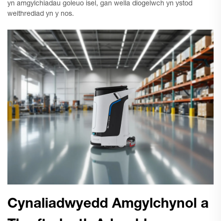
yn amgylchiadau goleuo isel, gan wella diogelwch yn ystod
weithrediad yn y nos.
Cynaliadwyedd Amgylchynol a