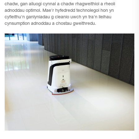
chadw, gan alluogi cynnal a chadw rhagweithiol a rheoli
adnoddau optimol. Mae'r hyfedredd technolegol hon yn
cyfieithu'n ganlyniadau g cleanio uwch yn tra'n lleihau
cynsumption adnoddau a chostau gweithredu.