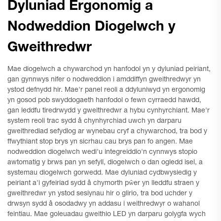
Dyluniad Ergonomig a
Nodweddion Diogelwch y
Gweithredwr
Mae diogelwch a chywarchod yn hanfodol yn y dyluniad peiriant,
gan gynnwys nifer o nodweddion i amddiffyn gweithredwyr yn
ystod defnydd hir. Mae'r panel reoli a ddyluniwyd yn ergonomig
yn gosod pob swyddogaeth hanfodol o fewn cyrraedd hawdd,
gan leddfu tiredrwydd y gweithredwr a hybu cynhyrchiant. Mae'r
system reoli trac sydd â chynhyrchiad uwch yn darparu
gweithrediad sefydlog ar wynebau cryf a chywarchod, tra bod y
ffwythiant stop brys yn sicrhau cau brys pan fo angen. Mae
nodweddion diogelwch wedi'u integreiddio'n cynnwys stopio
awtomatig y brws pan yn sefyll, diogelwch o dan ogledd isel, a
systemau diogelwch gorwedd. Mae dyluniad cydbwysiedig y
peiriant a'i gyfeiriad sydd â chymorth pŵer yn lleddfu straen y
gweithredwr yn ystod sesiynau hir o glirio, tra bod uchder y
drwsyn sydd â osodadwy yn addasu i weithredwyr o wahanol
feintiau. Mae goleuadau gweithio LED yn darparu golygfa wych