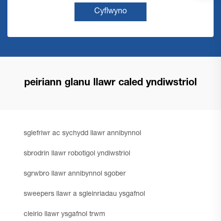
Cyflwyno
peiriann glanu llawr caled yndiwstriol
sglefriwr ac sychydd llawr annibynnol
sbrodrin llawr robotigol yndiwstriol
sgrwbro llawr annibynnol sgober
sweepers llawr a sgleinriadau ysgafnol
cleirio llawr ysgafnol trwm