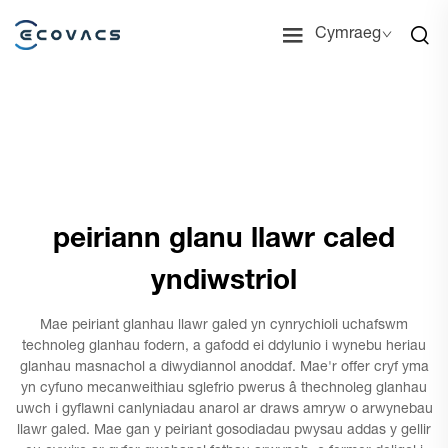
Cymraeg
peiriann glanu llawr caled
yndiwstriol
Mae peiriant glanhau llawr galed yn cynrychioli uchafswm
technoleg glanhau fodern, a gafodd ei ddylunio i wynebu heriau
glanhau masnachol a diwydiannol anoddaf. Mae'r offer cryf yma
yn cyfuno mecanweithiau sglefrio pwerus â thechnoleg glanhau
uwch i gyflawni canlyniadau anarol ar draws amryw o arwynebau
llawr galed. Mae gan y peiriant gosodiadau pwysau addas y gellir