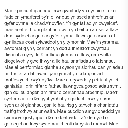
Mae'r peiriant glanhau llawr gweithdy yn cynnig nifer o
fuddion ymarferol sy'n ei wneud yn ased anhrefnus ar
gyfer cynnal a chadw'r cyflwr. Yn gyntaf ac yn bwysicaf,
mae ei effeithloni glanhau uwch yn lleihau amser a llaw
drud sydd ei angen ar gyfer cynnal llawr, gan arwain at
gyniladau cost sylweddol yn y tymor hir. Mae'r systemau
awtomatig yn y peiriant yn dod â threisio'r pwyntiau
ffisegol a gysylltir â dulliau glanhau â llaw, gan wella
diogelwch y gweithwyr a lleihau anafiadau o fatshnau.
Mae ei berfformiad glanhau cyson yn sicrhau canlyniadau
unffurf ar ardal lawer, gan gynnal ymddangosiad
proffesiynol trwy'r cyflwr. Mae amrywedd y peiriant yn ei
ganiatáu i drin nifer o fathau llawr gyda gosodiadau syml,
gan ddileu angen am nifer o beiriannau arbennig. Mae'r
system adfer dŵr gynhyrchol yn gadael llawr yn bron i
sych ar ôl glanhau, gan leihau risg y tarwch a chaniatáu
traffig trothwy ar unwaith. Mae buddion amgylcheddol yn
cynnwys gostyngu'r dŵr a ddefnyddir a'r defnydd o
gemegolion trwy systemau rheoli datrysiad manwl. Mae