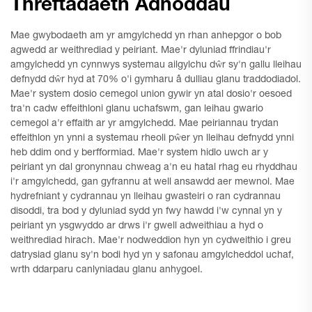
Threftadaeth Adnoddau
Mae gwybodaeth am yr amgylchedd yn rhan anhepgor o bob
agwedd ar weithrediad y peiriant. Mae'r dyluniad ffrindiau'r
amgylchedd yn cynnwys systemau ailgylchu dŵr sy'n gallu lleihau
defnydd dŵr hyd at 70% o'i gymharu â dulliau glanu traddodiadol.
Mae'r system dosio cemegol union gywir yn atal dosio'r oesoed
tra'n cadw effeithloni glanu uchafswm, gan leihau gwario
cemegol a'r effaith ar yr amgylchedd. Mae peiriannau trydan
effeithlon yn ynni a systemau rheoli pŵer yn lleihau defnydd ynni
heb ddim ond y berfformiad. Mae'r system hidlo uwch ar y
peiriant yn dal gronynnau chweag a'n eu hatal rhag eu rhyddhau
i'r amgylchedd, gan gyfrannu at well ansawdd aer mewnol. Mae
hydrefniant y cydrannau yn lleihau gwasteiri o ran cydrannau
disoddi, tra bod y dyluniad sydd yn fwy hawdd i'w cynnal yn y
peiriant yn ysgwyddo ar drws i'r gwell adweithiau a hyd o
weithrediad hirach. Mae'r nodweddion hyn yn cydweithio i greu
datrysiad glanu sy'n bodi hyd yn y safonau amgylcheddol uchaf,
wrth ddarparu canlyniadau glanu anhygoel.