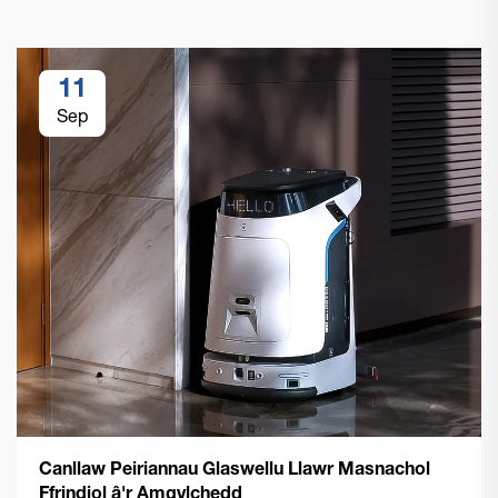
11
Sep
Canllaw Peiriannau Glaswellu Llawr Masnachol
Ffrindiol â'r Amgylchedd