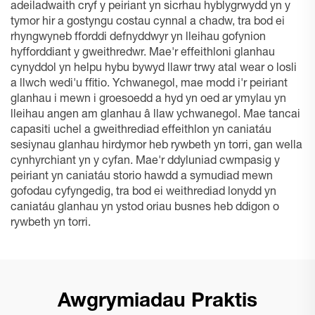
adeiladwaith cryf y peiriant yn sicrhau hyblygrwydd yn y
tymor hir a gostyngu costau cynnal a chadw, tra bod ei
rhyngwyneb fforddi defnyddwyr yn lleihau gofynion
hyfforddiant y gweithredwr. Mae'r effeithloni glanhau
cynyddol yn helpu hybu bywyd llawr trwy atal wear o losli
a llwch wedi'u ffitio. Ychwanegol, mae modd i'r peiriant
glanhau i mewn i groesoedd a hyd yn oed ar ymylau yn
lleihau angen am glanhau â llaw ychwanegol. Mae tancai
capasiti uchel a gweithrediad effeithlon yn caniatáu
sesiynau glanhau hirdymor heb rywbeth yn torri, gan wella
cynhyrchiant yn y cyfan. Mae'r ddyluniad cwmpasig y
peiriant yn caniatáu storio hawdd a symudiad mewn
gofodau cyfyngedig, tra bod ei weithrediad lonydd yn
caniatáu glanhau yn ystod oriau busnes heb ddigon o
rywbeth yn torri.
Awgrymiadau Praktis