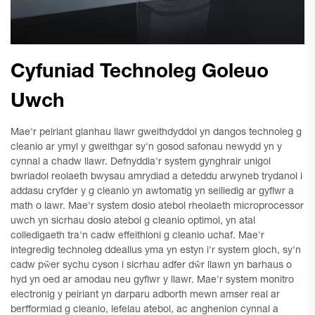
Cyfuniad Technoleg Goleuo
Uwch
Mae'r peiriant glanhau llawr gweithdyddol yn dangos technoleg g
cleanio ar ymyl y gweithgar sy'n gosod safonau newydd yn y
cynnal a chadw llawr. Defnyddia'r system gynghrair unigol
bwriadol reolaeth bwysau amrydiad a deteddu arwyneb trydanol i
addasu cryfder y g cleanio yn awtomatig yn seiliedig ar gyflwr a
math o lawr. Mae'r system dosio atebol rheolaeth microprocessor
uwch yn sicrhau dosio atebol g cleanio optimol, yn atal
colledigaeth tra'n cadw effeithloni g cleanio uchaf. Mae'r
integredig technoleg ddeallus yma yn estyn i'r system gloch, sy'n
cadw pŵer sychu cyson i sicrhau adfer dŵr llawn yn barhaus o
hyd yn oed ar amodau neu gyflwr y llawr. Mae'r system monitro
electronig y peiriant yn darparu adborth mewn amser real ar
berfformiad g cleanio, lefelau atebol, ac anghenion cynnal a