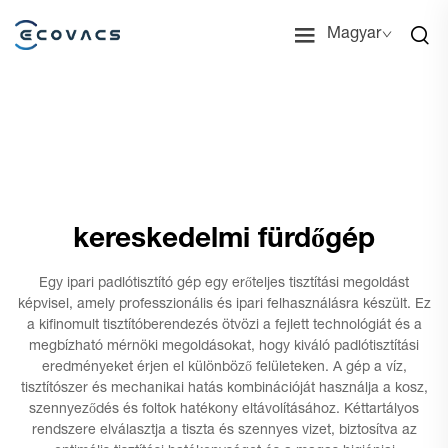
Magyar
kereskedelmi fürdőgép
Egy ipari padlótisztító gép egy erőteljes tisztítási megoldást
képvisel, amely professzionális és ipari felhasználásra készült. Ez
a kifinomult tisztítóberendezés ötvözi a fejlett technológiát és a
megbízható mérnöki megoldásokat, hogy kiváló padlótisztítási
eredményeket érjen el különböző felületeken. A gép a víz,
tisztítószer és mechanikai hatás kombinációját használja a kosz,
szennyeződés és foltok hatékony eltávolításához. Kéttartályos
rendszere elválasztja a tiszta és szennyes vizet, biztosítva az