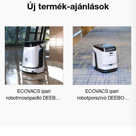
Új termék-ajánlások
ECOVACS ipari
ECOVACS ipari
robotmosópadló DEEBOT
robotporszívó DEEBOT
PRO M1
PRO K1 VAC