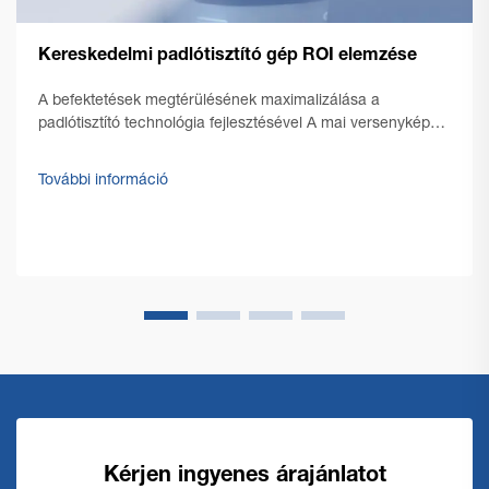
Kereskedelmi padlótisztító gép ROI elemzése
A befektetések megtérülésének maximalizálása a
padlótisztító technológia fejlesztésével A mai versenyképes
üzleti környezetben az épületgazdálkodók és vállalkozók
egyre inkább arra törekednek, hogy optimalizálják
További információ
működési költségeiket, miközben fenntartsák a kifogástalan
tisztaságot...
Kérjen ingyenes árajánlatot