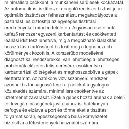
minimálisra csökkenti a munkahelyi sérülések kockázatát.
Az automatikus tisztítószer adagoló rendszer biztosítja az
optimális tisztítószer felhasználást, megakadályozva a
pazarlást, és biztosítja az egységes tisztítási
eredményeket minden felületen. A gyorsan cserélhető
keféző rendszer egyszerű karbantartást és csökkentett
leállási időt tesz lehetővé, míg a megbízható kialakítás
hosszú távú tartósságot biztosít még a legnehezebb
körülmények között is. A korszerűbb modelleknél
diagnosztikai rendszerekkel van lehetőség a lehetséges
problémák előzetes felismerésére, csökkentve a
karbantartási költségeket és meghosszabbítva a gépek
élettartamát. Az hatékony vízvisszanyerő rendszer
azonnal biztonságossá teszi a padlókat a gyalogos
közlekedés számára, minimálisra csökkentve az
üzletmenet zavarását. Ezek a gépek hozzájárulnak a belső
tér levegőminőségének javításához is, hatékonyan
befogva és elzárva a port és törmeléket a tisztítási
folyamat során, egészségesebb belső környezetet
biztosítva a létesítmények használói számára.