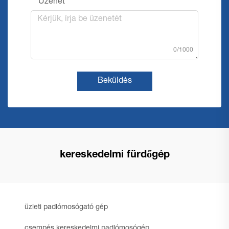
Üzenet
0/1000
Beküldés
kereskedelmi fürdőgép
üzleti padlómosógató gép
csempés kereskedelmi padlómosógép