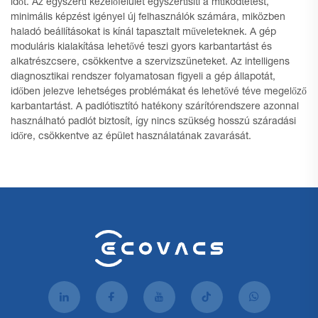
időt. Az egyszerű kezelőfelület egyszerűsíti a működtetést,
minimális képzést igényel új felhasználók számára, miközben
haladó beállításokat is kínál tapasztalt műveleteknek. A gép
moduláris kialakítása lehetővé teszi gyors karbantartást és
alkatrészcsere, csökkentve a szervizszüneteket. Az intelligens
diagnosztikai rendszer folyamatosan figyeli a gép állapotát,
időben jelezve lehetséges problémákat és lehetővé téve megelőző
karbantartást. A padlótisztító hatékony szárítórendszere azonnal
használható padlót biztosít, így nincs szükség hosszú száradási
időre, csökkentve az épület használatának zavarását.