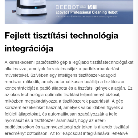
Fejlett tisztítási technológia
integrációja
A kereskedelmi padlótisztító gép a legújabb tisztítástechnológiákat
alkalmazza, amelyek forradalmasítják a padlókarbantartási
műveleteket. Szívében egy intelligens tisztítószer-adagoló
rendszer működik, amely automatikusan beállítja a tisztítószer
koncentrációját a padló állapota és a tisztítási igények alapján. Ez
az okos technológia optimális tisztítási teljesítményt biztosít,
miközben megakadályozza a tisztítószerek pazarlását. A gép
korszerű érzékelőket használ, amelyek valós időben figyelik a
felületi állapotokat, és automatikusan szabályozzák a kefe
nyomását és a tisztítószer áramlását, hogy az eltérő
padlótípusokon és szennyezettségi szinteken is állandó tisztítási
eredményt biztosítson. Az IoT-kapcsolat integrálásával lehetővé