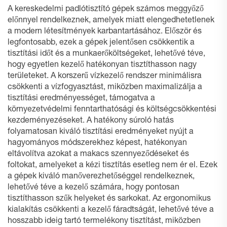
A kereskedelmi padlótisztító gépek számos meggyőző
előnnyel rendelkeznek, amelyek miatt elengedhetetlenek
a modern létesítmények karbantartásához. Először és
legfontosabb, ezek a gépek jelentősen csökkentik a
tisztítási időt és a munkaerőköltségeket, lehetővé téve,
hogy egyetlen kezelő hatékonyan tisztíthasson nagy
területeket. A korszerű vízkezelő rendszer minimálisra
csökkenti a vízfogyasztást, miközben maximalizálja a
tisztítási eredményességet, támogatva a
környezetvédelmi fenntarthatósági és költségcsökkentési
kezdeményezéseket. A hatékony súroló hatás
folyamatosan kiváló tisztítási eredményeket nyújt a
hagyományos módszerekhez képest, hatékonyan
eltávolítva azokat a makacs szennyeződéseket és
foltokat, amelyeket a kézi tisztítás esetleg nem ér el. Ezek
a gépek kiváló manőverezhetőséggel rendelkeznek,
lehetővé téve a kezelő számára, hogy pontosan
tisztíthasson szűk helyeket és sarkokat. Az ergonomikus
kialakítás csökkenti a kezelő fáradtságát, lehetővé téve a
hosszabb ideig tartó termelékony tisztítást, miközben