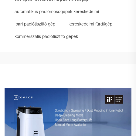
automatikus padlómosógépek kereskedelmi
ipari padlótisztító gép
kereskedelmi fürdőgép
kommerszális padlótisztító gépek