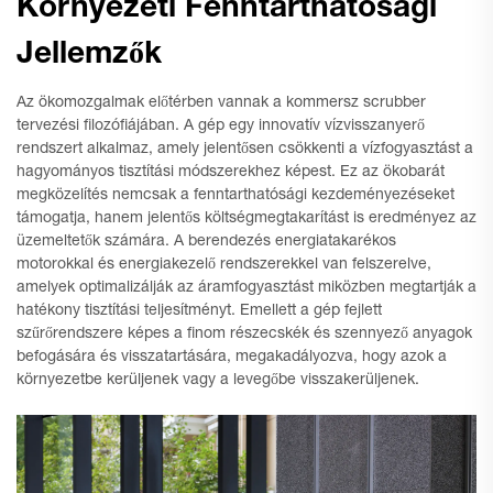
Környezeti Fenntarthatósági
Jellemzők
Az ökomozgalmak előtérben vannak a kommersz scrubber
tervezési filozófiájában. A gép egy innovatív vízvisszanyerő
rendszert alkalmaz, amely jelentősen csökkenti a vízfogyasztást a
hagyományos tisztítási módszerekhez képest. Ez az ökobarát
megközelítés nemcsak a fenntarthatósági kezdeményezéseket
támogatja, hanem jelentős költségmegtakarítást is eredményez az
üzemeltetők számára. A berendezés energiatakarékos
motorokkal és energiakezelő rendszerekkel van felszerelve,
amelyek optimalizálják az áramfogyasztást miközben megtartják a
hatékony tisztítási teljesítményt. Emellett a gép fejlett
szűrőrendszere képes a finom részecskék és szennyező anyagok
befogására és visszatartására, megakadályozva, hogy azok a
környezetbe kerüljenek vagy a levegőbe visszakerüljenek.