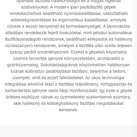
optimális tisztítási hatékonyságot és a magas higiéniai
szabványokat. A modern ipari padlótisztító gépek
rendelkezhetnek beállítható nyomásbeállítással, változtatható
sebességvezérléssel és ergonomikus kialakítással, amelyek
növelik a kezelő kényelmét és termelékenységét. A berendezés
általában rendelkezik fejlett funkciókkal, mint például automatikus
tisztítószeradagoló rendszerek, beállítható kefepadok és hatékony
vízvisszanyerő rendszerek, amelyek a tisztítás után szinte teljesen
száraz padlót eredményeznek. Ezeket a gépeket folyamatos
üzemre tervezték igényes környezetekben, áruházaktól a
gyártóüzemekig. Sokoldalúságuknak köszönhetően hatékonyan
tudnak különböző padlófajtákat tisztítani, beleértve a betont,
csempét, vinilt és lezárt fafelületeket. Az okos technológia
integrálása lehetővé teszi a tisztítási teljesítmény, vízfogyasztás és
karbantartási igények valós idejű monitorozását, így ezek a gépek
értékes eszközzé válnak az üzemeltetési szakemberek számára,
akik hatékony és költséghatékony tisztítási megoldásokat
keresnek.