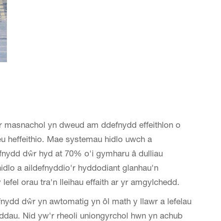
wr masnachol yn dweud am ddefnydd effeithlon o
u heffeithio. Mae systemau hidlo uwch a
efnydd dŵr hyd at 70% o'i gymharu â dulliau
dlo a aildefnyddio'r hyddodiant glanhau'n
efel orau tra'n lleihau effaith ar yr amgylchedd.
nydd dŵr yn awtomatig yn ôl math y llawr a lefelau
oddau. Nid yw'r rheoli uniongyrchol hwn yn achub