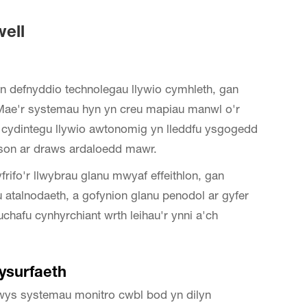
ell
n defnyddio technolegau llywio cymhleth, gan
ae'r systemau hyn yn creu mapiau manwl o'r
cydintegu llywio awtonomig yn lleddfu ysgogedd
son ar draws ardaloedd mawr.
rifo'r llwybrau glanu mwyaf effeithlon, gan
dau atalnodaeth, a gofynion glanu penodol ar gyfer
hafu cynhyrchiant wrth leihau'r ynni a'ch
ysurfaeth
ys systemau monitro cwbl bod yn dilyn