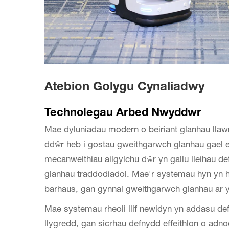
Atebion Golygu Cynaliadwy
Technolegau Arbed Nwyddwr
Mae dyluniadau modern o beiriant glanhau lla
ddŵr heb i gostau gweithgarwch glanhau gael e
mecanweithiau ailgylchu dŵr yn gallu lleihau d
glanhau traddodiadol. Mae'r systemau hyn yn hi
barhaus, gan gynnal gweithgarwch glanhau ar y l
Mae systemau rheoli llif newidyn yn addasu def
llygredd, gan sicrhau defnydd effeithlon o adn