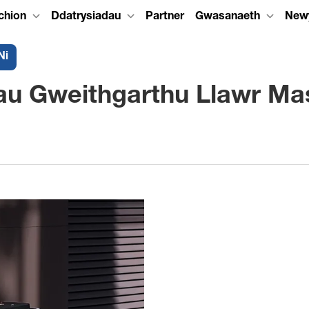
chion
Ddatrysiadau
Partner
Gwasanaeth
New
Ni
au Gweithgarthu Llawr Ma