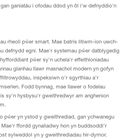
 gan ganiatáu i ofodau ddod yn ôl i'w defnyddio'n
u rheoli pŵer smart. Mae batris litiwm-ion uwch-
hau defnydd egni. Mae'r systemau pŵer datblygedig
forddiant pŵer sy'n uchela'r effeithloniadau
nnau glanhau llawr masnachol modern yn gofyn
iltrowyddau, inspeksiwn o'r sgyrthiau a'r
amserlen. Fodd bynnag, mae llawer o fodelau
s sy'n hysbysu'r gweithredwyr am anghenion
em.
io pŵer yn ystod y gweithrediad, gan ychwanegu
ni. Mae'r ffordd gynaliadwy hon yn buddsoddi'r
ost sylweddol yn y gweithrediadau hir-dymor.