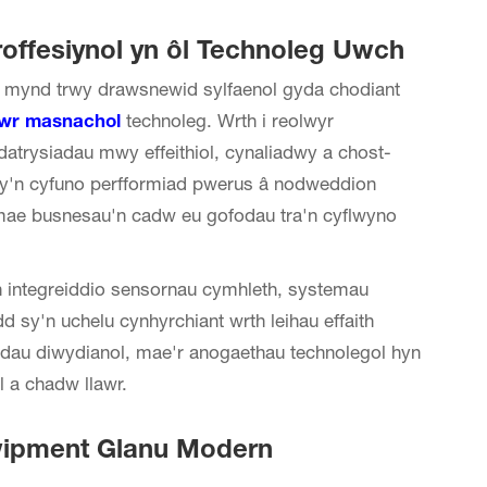
offesiynol yn ôl Technoleg Uwch
i mynd trwy drawsnewid sylfaenol gyda chodiant
lawr masnachol
technoleg. Wrth i reolwyr
atrysiadau mwy effeithiol, cynaliadwy a chost-
l sy'n cyfuno perfformiad pwerus â nodweddion
t mae busnesau'n cadw eu gofodau tra'n cyflwyno
n integreiddio sensornau cymhleth, systemau
 sy'n uchelu cynhyrchiant wrth leihau effaith
dau diwydianol, mae'r anogaethau technolegol hyn
 a chadw llawr.
wipment Glanu Modern