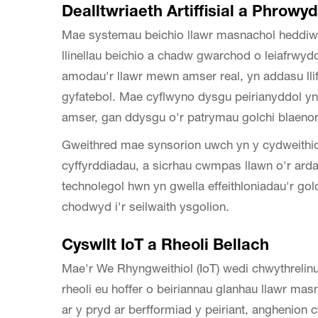
Dealltwriaeth Artiffisial a Phrowy
Mae systemau beichio llawr masnachol heddiw 
llinellau beichio a chadw gwarchod o leiafrwydd
amodau'r llawr mewn amser real, yn addasu llif
gyfatebol. Mae cyflwyno dysgu peirianyddol yn c
amser, gan ddysgu o'r patrymau golchi blaeno
Gweithred mae synsorion uwch yn y cydweithio 
cyffyrddiadau, a sicrhau cwmpas llawn o'r arda
technolegol hwn yn gwella effeithloniadau'r gol
chodwyd i'r seilwaith ysgolion.
Cyswllt IoT a Rheoli Bellach
Mae'r We Rhyngweithiol (IoT) wedi chwythrelinu
rheoli eu hoffer o beiriannau glanhau llawr mas
ar y pryd ar berfformiad y peiriant, anghenion 