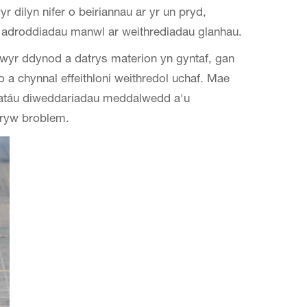
 dilyn nifer o beiriannau ar yr un pryd,
u adroddiadau manwl ar weithrediadau glanhau.
wyr ddynod a datrys materion yn gyntaf, gan
o a chynnal effeithloni weithredol uchaf. Mae
niatáu diweddariadau meddalwedd a'u
 ryw broblem.