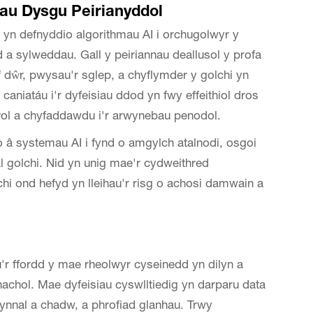
dau Dysgu Peirianyddol
yn defnyddio algorithmau AI i orchugolwyr y
 a sylweddau. Gall y peiriannau deallusol y profa
 dŵr, pwysau'r sglep, a chyflymder y golchi yn
aniatáu i'r dyfeisiau ddod yn fwy effeithiol dros
rol a chyfaddawdu i'r arwynebau penodol.
â systemau AI i fynd o amgylch atalnodi, osgoi
l golchi. Nid yn unig mae'r cydweithred
chi ond hefyd yn lleihau'r risg o achosi damwain a
'r ffordd y mae rheolwyr cyseinedd yn dilyn a
nachol. Mae dyfeisiau cyswlltiedig yn darparu data
cynnal a chadw, a phrofiad glanhau. Trwy