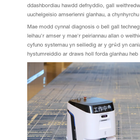
ddashbordiau hawdd defnyddio, gall weithredwyr
uuchelgeisio amserlenni glanhau, a chynhyrch
Mae modd cynnal diagnosis o bell gall techneg
leihau'r amser y mae'r peiriannau allan o weithi
cyfuno systemau yn seiliedig ar y grŵd yn ca
hystumreiddio ar draws holl forda glanhau heb