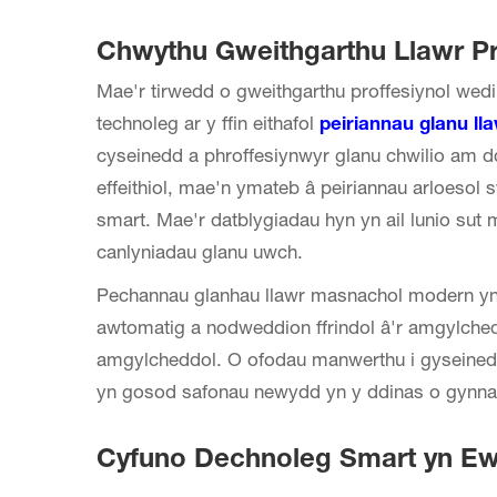
Chwythu Gweithgarthu Llawr Pr
Mae'r tirwedd o gweithgarthu proffesiynol wed
technoleg ar y ffin eithafol
peiriannau glanu l
cyseinedd a phroffesiynwyr glanu chwilio am dd
effeithiol, mae'n ymateb â peiriannau arloeso
smart. Mae'r datblygiadau hyn yn ail lunio su
canlyniadau glanu uwch.
Pechannau glanhau llawr masnachol modern
y
awtomatig a nodweddion ffrindol â'r amgylchedd
amgylcheddol. O ofodau manwerthu i gyseined
yn gosod safonau newydd yn y ddinas o gynnal
Cyfuno Dechnoleg Smart yn E