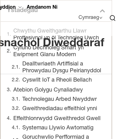
yddion
Amdanom Ni
Ystadegau
Cymraeg
Chwythu Gweithgarthu Llawr
Proffesiynol yn ôl Technoleg Uwch
snachol Diweddaraf
Cyfuno Dechnoleg Smart yn
Ewipment Glanu Modern
Dealltwriaeth Artiffisial a
Phrowydau Dysgu Peirianyddol
Cyswllt IoT a Rheoli Bellach
Atebion Golygu Cynaliadwy
Technolegau Arbed Nwyddwr
Gweithrediadau effeithiol ynni
Effeithlonrwydd Gweithredol Gwell
Systemau Llywio Awtomatig
Goruchwylio Perfformiad a