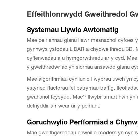
Effeithlonrwydd Gweithredol Gw
Systemau Llywio Awtomatig
Mae peiriannau glanu llawr masnachol cyfoes y
gynnwys ystodau LIDAR a chydweithredu 3D. M
cyflenwadau a'u hymgorwthredu ar y cyd. Mae 
y gweithredwr ac yn sicrhau ansawdd glanu cy
Mae algorithmiau cynllunio llwybrau uwch yn cyf
ystyried ffactorau fel patrymau traffig, lleolia
gwahanol feysydd. Mae'r llwybr smart hwn yn uc
defnyddir a'r wear ar y peiriant.
Goruchwylio Perfformiad a Chynw
Mae gweithgareddau chweilio modern yn cynnw