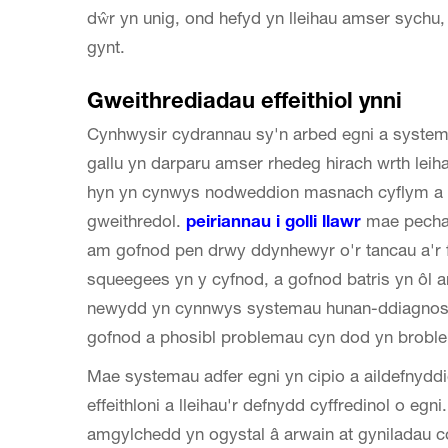
dŵr yn unig, ond hefyd yn lleihau amser sychu,
gynt.
Gweithrediadau effeithiol ynni
Cynhwysir cydrannau sy'n arbed egni a systema
gallu yn darparu amser rhedeg hirach wrth lei
hyn yn cynwys nodweddion masnach cyflym a hyf
gweithredol.
peiriannau i golli llawr
mae pecha
am gofnod pen drwy ddynhewyr o'r tancau a'r ff
squeegees yn y cyfnod, a gofnod batris yn ôl 
newydd yn cynnwys systemau hunan-ddiagnosi
gofnod a phosibl problemau cyn dod yn brobl
Mae systemau adfer egni yn cipio a aildefnydd
effeithloni a lleihau'r defnydd cyffredinol o eg
amgylchedd yn ogystal â arwain at gyniladau c