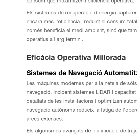
consum que maximitzen l'eficiència operativa.
Els sistemes de recuperació d'energia capturen i 
encara més l'eficiència i reduint el consum tot
només beneficia el medi ambient, sinó que tamb
operatius a llarg termini.
Eficàcia Operativa Millorada
Sistemes de Navegació Automatit
Les màquines modernes per a la neteja de sòls
navegació, incloent sistemes LIDAR i capacit
detallats de les instal·lacions i optimitzen aut
navegació autònoma redueix la fatiga de l'operar
àrees extenses.
Els algorismes avançats de planificació de traje