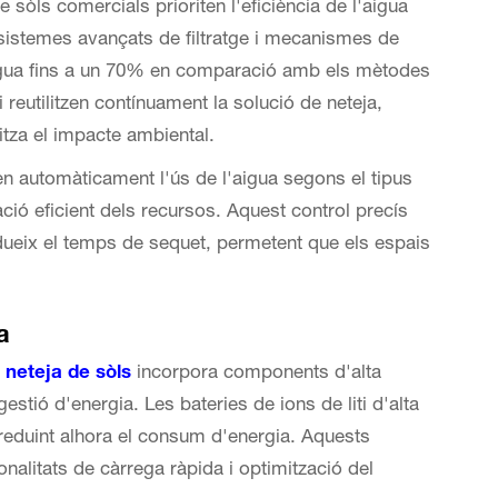
òls comercials prioriten l'eficiència de l'aigua
 sistemes avançats de filtratge i mecanismes de
aigua fins a un 70% en comparació amb els mètodes
i reutilitzen contínuament la solució de neteja,
tza el impacte ambiental.
en automàticament l'ús de l'aigua segons el tipus
tzació eficient dels recursos. Aquest control precís
ueix el temps de sequet, permetent que els espais
a
 neteja de sòls
incorpora components d'alta
gestió d'energia. Les bateries de ions de liti d'alta
reduint alhora el consum d'energia. Aquests
nalitats de càrrega ràpida i optimització del