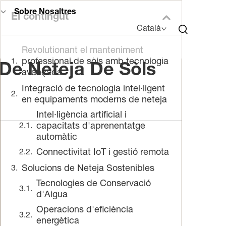
Sobre Nosaltres
El contingut
Català
Revolutionant el manteniment
professional de sòls amb tecnologia
De Neteja De Sòls
avançada
Integració de tecnologia intel·ligent
en equipaments moderns de neteja
Intel·ligència artificial i
capacitats d'aprenentatge
automàtic
Connectivitat IoT i gestió remota
Solucions de Neteja Sostenibles
Tecnologies de Conservació
d'Aigua
Operacions d'eficiència
energètica