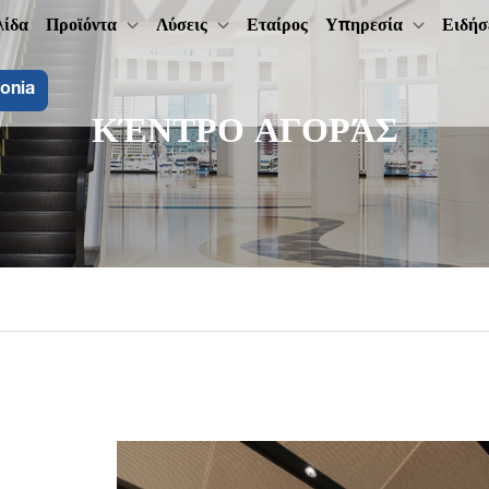
λίδα
Προϊόντα
Λύσεις
Εταίρος
Υπηρεσία
Ειδήσ
onia
ΚΈΝΤΡΟ ΑΓΟΡΆΣ