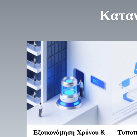
Καταν
Εξοικονόμηση Χρόνου &
Τυποπ