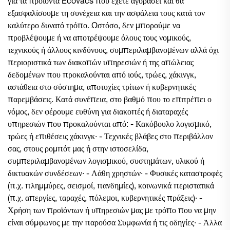
για τα προϊόντα Ecovacs που έχετε αγοράσει και θα
εξασφαλίσουμε τη συνέχεια και την ασφάλεια τους κατά τον
καλύτερο δυνατό τρόπο. Ωστόσο, δεν μπορούμε να
προβλέψουμε ή να αποτρέψουμε όλους τους νομικούς,
τεχνικούς ή άλλους κινδύνους, συμπεριλαμβανομένων αλλά όχι
περιοριστικά των διακοπών υπηρεσιών ή της απώλειας
δεδομένων που προκαλούνται από ιούς, τρώες, χάκινγκ,
αστάθεια στο σύστημα, αποτυχίες τρίτων ή κυβερνητικές
παρεμβάσεις. Κατά συνέπεια, στο βαθμό που το επιτρέπει ο
νόμος, δεν φέρουμε ευθύνη για διακοπές ή διαταραχές
υπηρεσιών που προκαλούνται από: - Κακόβουλο λογισμικό,
τρώες ή επιθέσεις χάκινγκ· - Τεχνικές βλάβες στο περιβάλλον
σας, στους ρομπότ μας ή στην ιστοσελίδα,
συμπεριλαμβανομένων λογισμικού, συστημάτων, υλικού ή
δικτυακών συνδέσεων· - Λάθη χρηστών· - Φυσικές καταστροφές
(π.χ. πλημμύρες, σεισμοί, πανδημίες), κοινωνικά περιστατικά
(π.χ. απεργίες, ταραχές, πόλεμοι, κυβερνητικές πράξεις)· -
Χρήση των προϊόντων ή υπηρεσιών μας με τρόπο που να μην
είναι σύμφωνος με την παρούσα Συμφωνία ή τις οδηγίες· - Άλλα