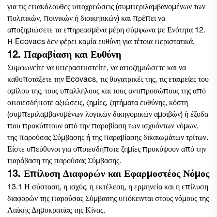
για τις επακόλουθες υποχρεώσεις (συμπεριλαμβανομένων των
πολιτικών, ποινικών ή διοικητικών) και πρέπει να
αποζημιώσετε τα επηρεασμένα μέρη σύμφωνα με
Ενότητα 12.
Η Ecovacs δεν φέρει καμία ευθύνη για τέτοια περιστατικά.
12. Παραβίαση και Ευθύνη
Συμφωνείτε να υπερασπιστείτε, να αποζημιώσετε και να
καθυποτάξετε την Ecovacs, τις θυγατρικές της, τις εταιρείες του
ομίλου της, τους υπαλλήλους και τους αντιπροσώπους της από
οποιεσδήποτε αξιώσεις, ζημίες, ζητήματα ευθύνης, κόστη
(συμπεριλαμβανομένων λογικών δικηγορικών αμοιβών) ή έξοδα
που προκύπτουν από την παραβίαση των ισχυόντων νόμων,
της παρούσας Σύμβασης ή της παραβίασης δικαιωμάτων τρίτων.
Είστε υπεύθυνοι για οποιεσδήποτε ζημίες προκύψουν από την
παράβαση της παρούσας Σύμβασης.
13. Επίλυση Διαφορών και Εφαρμοστέος Νόμος
13.1 Η σύσταση, η ισχύς, η εκτέλεση, η ερμηνεία και η επίλυση
διαφορών της παρούσας Σύμβασης υπόκεινται στους νόμους της
Λαϊκής Δημοκρατίας της Κίνας.