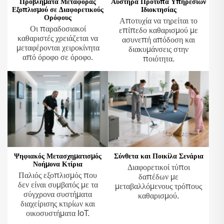
Προβλήματα Μεταφοράς
Αυστηρά Πρότυπα Υπηρεσιών
Εξοπλισμού σε Διαφορετικούς
Ιδιοκτησίας
Ορόφους
Αποτυχία να τηρείται το
Οι παραδοσιακοί
επίπεδο καθαρισμού με
καθαριστές χρειάζεται να
ασυνεπή απόδοση και
μεταφέρονται χειροκίνητα
διακυμάνσεις στην
από όροφο σε όροφο.
ποιότητα.
Ψηφιακός Μετασχηματισμός
Σύνθετα και Ποικίλα Σενάρια
Νοήμονα Κτίρια
Διαφορετικοί τύποι
Παλιός εξοπλισμός που
δαπέδων με
δεν είναι συμβατός με τα
μεταβαλλόμενους τρόπους
σύγχρονα συστήματα
καθαρισμού.
διαχείρισης κτιρίων και
οικοσυστήματα IoT.