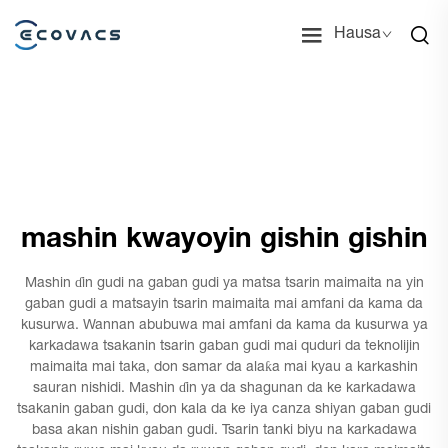
Hausa
mashin kwayoyin gishin gishin
Mashin ɗin gudi na gaban gudi ya matsa tsarin maimaita na yin
gaban gudi a matsayin tsarin maimaita mai amfani da kama da
kusurwa. Wannan abubuwa mai amfani da kama da kusurwa ya
karkadawa tsakanin tsarin gaban gudi mai quduri da teknolijin
maimaita mai taka, don samar da alaƙa mai kyau a karkashin
sauran nishidi. Mashin ɗin ya da shagunan da ke karkadawa
tsakanin gaban gudi, don kala da ke iya canza shiyan gaban gudi
basa akan nishin gaban gudi. Tsarin tanki biyu na karkadawa