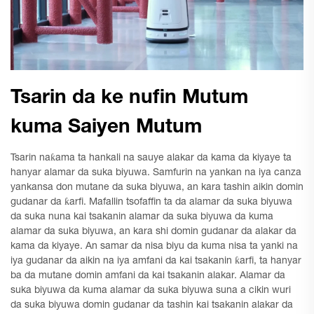
Tsarin da ke nufin Mutum
kuma Saiyen Mutum
Tsarin naƙama ta hankali na sauye alakar da kama da kiyaye ta
hanyar alamar da suka biyuwa. Samfurin na yankan na iya canza
yankansa don mutane da suka biyuwa, an kara tashin aikin domin
gudanar da ƙarfi. Mafallin tsofaffin ta da alamar da suka biyuwa
da suka nuna kai tsakanin alamar da suka biyuwa da kuma
alamar da suka biyuwa, an kara shi domin gudanar da alakar da
kama da kiyaye. An samar da nisa biyu da kuma nisa ta yanki na
iya gudanar da aikin na iya amfani da kai tsakanin ƙarfi, ta hanyar
ba da mutane domin amfani da kai tsakanin alakar. Alamar da
suka biyuwa da kuma alamar da suka biyuwa suna a cikin wuri
da suka biyuwa domin gudanar da tashin kai tsakanin alakar da