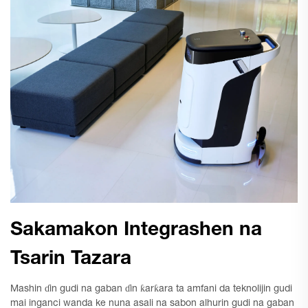
Sakamakon Integrashen na
Tsarin Tazara
Mashin ɗin gudi na gaban ɗin ƙarƙara ta amfani da teknolijin gudi
mai inganci wanda ke nuna asali na sabon alhurin gudi na gaban