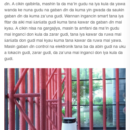
ɗin. A cikin qalbinta, mashin ta da ma'in gudu na iya kula da yawa
wanda ke nuna gudu na gaban ɗin da kuma yin gwada da saukin
gaban ɗin da kuma za'una gudi. Wannan ingancin smart tana iya
fitar da aiki mai ƙarƙata gudi kuma tana kawar da gaban ɗin mai
kyau. A cikin nisa na gargajiya, masin ta amfani da ma'in gudu
mai inganci don kula da zarar gudi, tana iya kawar da ruwa mai
ƙarƙata don gudi mai kyau kuma tana kawar da ruwa mai yawa.
Masin gaban ɗin control na elektronik tana ba da abin gudi na uku
a lokacin gudi, zarar gudi, da za'una mai inganci don iya kula da
gudi.