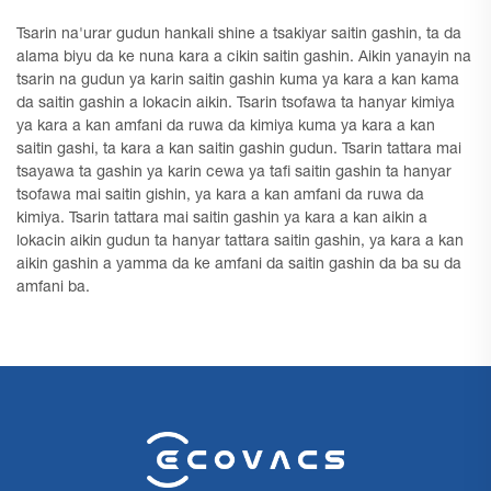
Tsarin na'urar gudun hankali shine a tsakiyar saitin gashin, ta da
alama biyu da ke nuna kara a cikin saitin gashin. Aikin yanayin na
tsarin na gudun ya karin saitin gashin kuma ya kara a kan kama
da saitin gashin a lokacin aikin. Tsarin tsofawa ta hanyar kimiya
ya kara a kan amfani da ruwa da kimiya kuma ya kara a kan
saitin gashi, ta kara a kan saitin gashin gudun. Tsarin tattara mai
tsayawa ta gashin ya karin cewa ya tafi saitin gashin ta hanyar
tsofawa mai saitin gishin, ya kara a kan amfani da ruwa da
kimiya. Tsarin tattara mai saitin gashin ya kara a kan aikin a
lokacin aikin gudun ta hanyar tattara saitin gashin, ya kara a kan
aikin gashin a yamma da ke amfani da saitin gashin da ba su da
amfani ba.