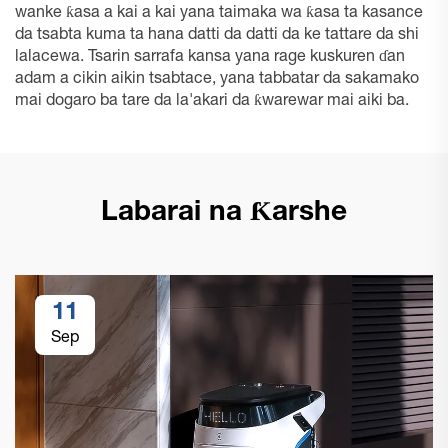
wanke ƙasa a kai a kai yana taimaka wa ƙasa ta kasance
da tsabta kuma ta hana datti da datti da ke tattare da shi
lalacewa. Tsarin sarrafa kansa yana rage kuskuren ɗan
adam a cikin aikin tsabtace, yana tabbatar da sakamako
mai dogaro ba tare da la'akari da ƙwarewar mai aiki ba.
Labarai na Ƙarshe
11
Sep