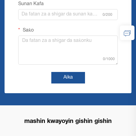
Sunan Kafa
0/200
Saƙo
0/1000
Aika
mashin kwayoyin gishin gishin