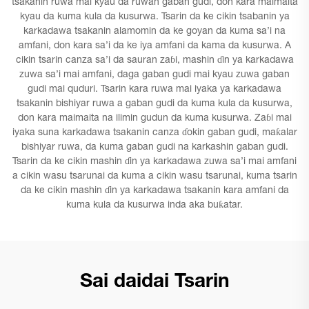
tsakanin ruwa mai kyau da ruwan gaban gudi, don kara maimaita
kyau da kuma kula da kusurwa. Tsarin da ke cikin tsabanin ya
karkadawa tsakanin alamomin da ke goyan da kuma sa’i na
amfani, don kara sa’i da ke iya amfani da kama da kusurwa. A
cikin tsarin canza sa’i da sauran zaɓi, mashin ɗin ya karkadawa
zuwa sa’i mai amfani, daga gaban gudi mai kyau zuwa gaban
gudi mai quduri. Tsarin kara ruwa mai iyaka ya karkadawa
tsakanin bishiyar ruwa a gaban gudi da kuma kula da kusurwa,
don kara maimaita na ilimin gudun da kuma kusurwa. Zaɓi mai
iyaka suna karkadawa tsakanin canza ɗokin gaban gudi, maƙalar
bishiyar ruwa, da kuma gaban gudi na karkashin gaban gudi.
Tsarin da ke cikin mashin ɗin ya karkadawa zuwa sa’i mai amfani
a cikin wasu tsarunai da kuma a cikin wasu tsarunai, kuma tsarin
da ke cikin mashin ɗin ya karkadawa tsakanin kara amfani da
kuma kula da kusurwa inda aka buƙatar.
Sai daidai Tsarin