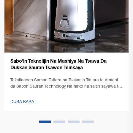
Sabo'in Teknolijin Na Mashiya Na Tsawa Da
Dukkan Sauran Tsawon Tsinkaya
Taƙaitaccen Saman Tattara na Tsakanin Tattara ta Amfani
da Sabon Sauran Technology Na farko na saitin sayawa ta
ƙaddamar da matsar da ke cikin saitin sayawa a yau da
kullun ta hanyar fitowa na sabon teknolijin masin saitin
DUBA KARA
sayawa. A kuma fasahon sayawa...