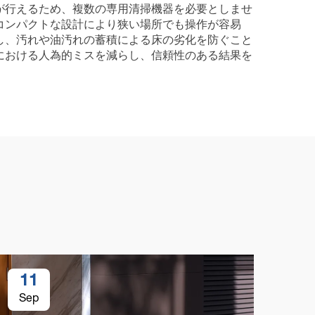
が行えるため、複数の専用清掃機器を必要としませ
コンパクトな設計により狭い場所でも操作が容易
し、汚れや油汚れの蓄積による床の劣化を防ぐこと
における人為的ミスを減らし、信頼性のある結果を
11
1
Sep
Se