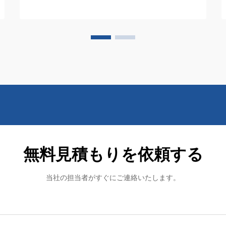
とする特有の課題があります。業務用フ
ロア清掃機はこうしたニーズに応えるた
めの設計で、従来の清掃方法に代わる強
力なツールとして注目されています。
無料見積もりを依頼する
当社の担当者がすぐにご連絡いたします。