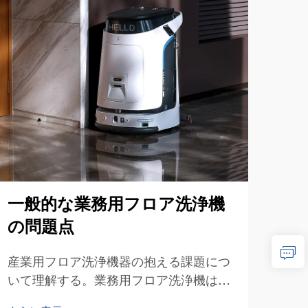
一般的な業務用フロア洗浄機
業
の問題点
ニ
産業用フロア洗浄機器の抱える課題につ
プロ
いて理解する。業務用フロア洗浄機は、
機器
さまざまな業界において清潔な施設を維
機の