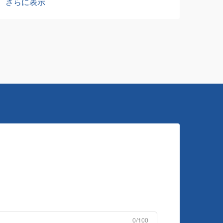
さらに表示
さら
持するために不可欠なツールです。小売
ルな
店舗から倉庫に至るまで、これらの強力
店舗
な機械はその要...
理し
0/100