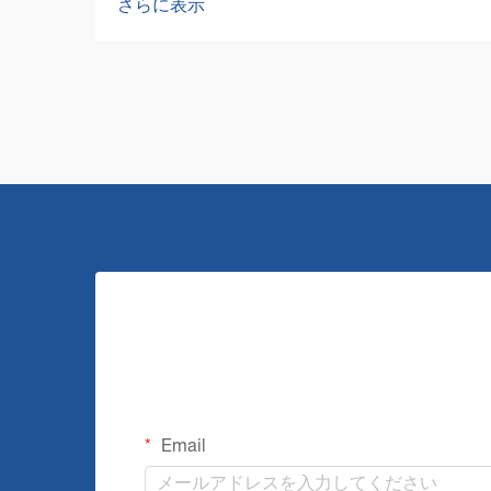
さらに表示
により劇的な変化を遂げました。施設管
理者や清掃プロフェッショナルが直面す
る課題はますます複雑化していますが、
その解決に資する強力で効率的な清掃機
器が市場に登場しています。
Email