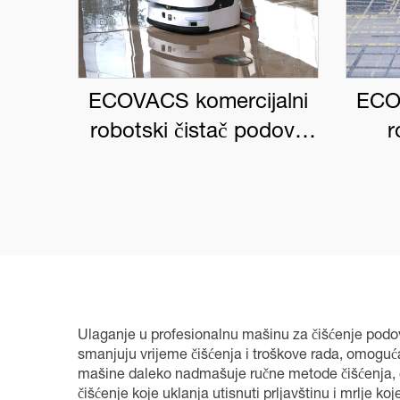
ECOVACS komercijalni
ECO
robotski čistač podova
r
DEEBOT PRO M1
DEE
Ulaganje u profesionalnu mašinu za čišćenje podova
smanjuju vrijeme čišćenja i troškove rada, omoguća
mašine daleko nadmašuje ručne metode čišćenja, os
čišćenje koje uklanja utisnuti prljavštinu i mrlje