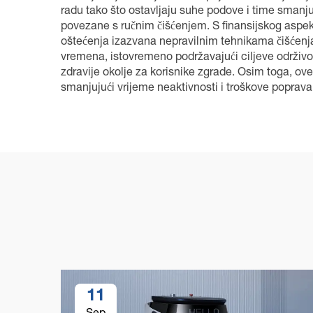
radu tako što ostavljaju suhe podove i time smanj
povezane s ručnim čišćenjem. S finansijskog aspekt
oštećenja izazvana nepravilnim tehnikama čišćenja
vremena, istovremeno podržavajući ciljeve održivosti
zdravije okolje za korisnike zgrade. Osim toga, ov
smanjujući vrijeme neaktivnosti i troškove poprava
11