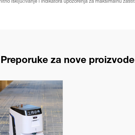
hitno isključivanje i indikatora upozorenja za maksimalnu zaštit
Preporuke za nove proizvode