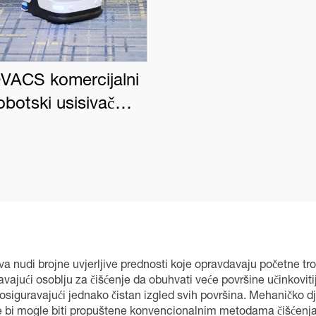
VACS komercijalni
obotski usisivač
BOT PRO K1 VAC
 nudi brojne uvjerljive prednosti koje opravdavaju početne tro
vajući osoblju za čišćenje da obuhvati veće površine učinkovitij
iguravajući jednako čistan izgled svih površina. Mehaničko dj
 koje bi mogle biti propuštene konvencionalnim metodama čišćen