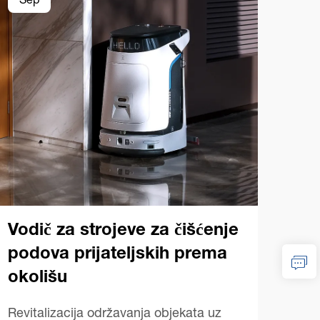
Sep
Se
Pop
kom
po
Vodič za strojeve za čišćenje
podova prijateljskih prema
Vodi
okolišu
čišć
stro
Revitalizacija održavanja objekata uz
PRIK