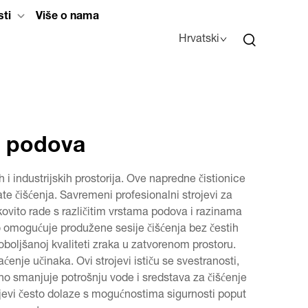
sti
Više o nama
Hrvatski
e podova
 i industrijskih prostorija. Ove napredne čistionice
te čišćenja. Savremeni profesionalni strojevi za
nkovito rade s različitim vrstama podova i razinama
što omogućuje produžene sesije čišćenja bez čestih
oboljšanoj kvaliteti zraka u zatvorenom prostoru.
nje učinaka. Ovi strojevi ističu se svestranosti,
atno smanjuje potrošnju vode i sredstava za čišćenje
ojevi često dolaze s mogućnostima sigurnosti poput