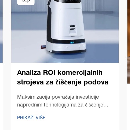
Sep
Analiza ROI komercijalnih
strojeva za čišćenje podova
Maksimizacija povraćaja investicije
naprednim tehnologijama za čišćenje
podova U današnjoj konkurentskoj
PRIKAŽI VIŠE
poslovnoj sredini, menadžeri objekata i
vlasnici firmi sve više teže optimizaciji