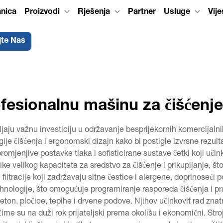
anica
Proizvodi
Rješenja
Partner
Usluge
Vije
jte Nas
ofesionalnu mašinu za čišćenj
jaju važnu investiciju u održavanje besprijekornih komercijalnih
je čišćenja i ergonomski dizajn kako bi postigle izvrsne rezulta
romjenjive postavke tlaka i sofisticirane sustave četki koji uči
nike velikog kapaciteta za sredstvo za čišćenje i prikupljanje, 
iltracije koji zadržavaju sitne čestice i alergene, doprinoseći p
ologije, što omogućuje programiranje rasporeda čišćenja i praće
 beton, pločice, tepihe i drvene podove. Njihov učinkovit rad zn
ime su na duži rok prijateljski prema okolišu i ekonomični. Str