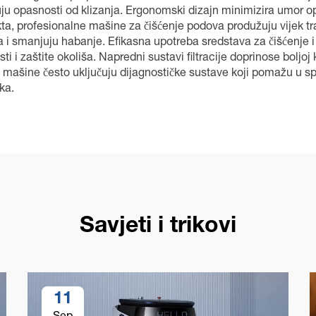
uju opasnosti od klizanja. Ergonomski dizajn minimizira umor o
a, profesionalne mašine za čišćenje podova produžuju vijek tra
 i smanjuju habanje. Efikasna upotreba sredstava za čišćenje 
 i zaštite okoliša. Napredni sustavi filtracije doprinose boljoj 
e mašine često uključuju dijagnostičke sustave koji pomažu u spr
ka.
Savjeti i trikovi
11