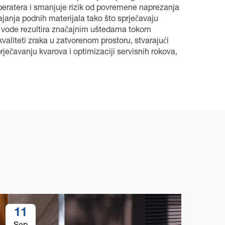
peratera i smanjuje rizik od povremene naprezanja
janja podnih materijala tako što sprječavaju
i vode rezultira značajnim uštedama tokom
kvaliteti zraka u zatvorenom prostoru, stvarajući
ječavanju kvarova i optimizaciji servisnih rokova,
11
1