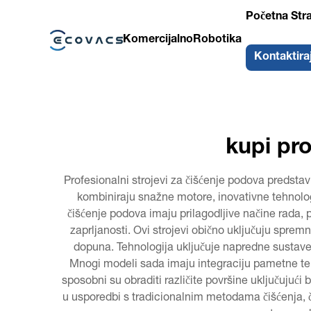
Početna Str
Komercijalno
Robotika
Kontaktira
kupi pr
Profesionalni strojevi za čišćenje podova predstavl
kombiniraju snažne motore, inovativne tehnologi
čišćenje podova imaju prilagodljive načine rada, p
zaprljanosti. Ovi strojevi obično uključuju sprem
dopuna. Tehnologija uključuje napredne sustave f
Mnogi modeli sada imaju integraciju pametne tehn
sposobni su obraditi različite površine uključujući
u usporedbi s tradicionalnim metodama čišćenja, č