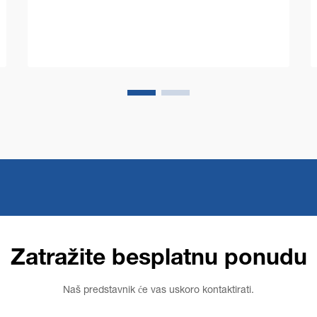
operativnih troškova, uz održavanje
besprekorne čistoće...
Zatražite besplatnu ponudu
Naš predstavnik će vas uskoro kontaktirati.