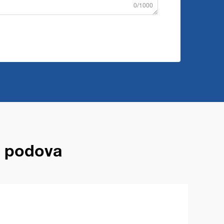
0/1000
e podova