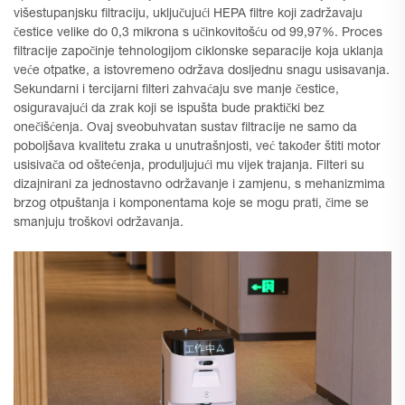
višestupanjsku filtraciju, uključujući HEPA filtre koji zadržavaju
čestice velike do 0,3 mikrona s učinkovitošću od 99,97%. Proces
filtracije započinje tehnologijom ciklonske separacije koja uklanja
veće otpatke, a istovremeno održava dosljednu snagu usisavanja.
Sekundarni i tercijarni filteri zahvaćaju sve manje čestice,
osiguravajući da zrak koji se ispušta bude praktički bez
onečišćenja. Ovaj sveobuhvatan sustav filtracije ne samo da
poboljšava kvalitetu zraka u unutrašnjosti, već također štiti motor
usisivača od oštećenja, produljujući mu vijek trajanja. Filteri su
dizajnirani za jednostavno održavanje i zamjenu, s mehanizmima
brzog otpuštanja i komponentama koje se mogu prati, čime se
smanjuju troškovi održavanja.