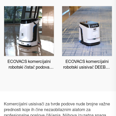
ECOVACS komercijalni
ECOVACS komercijalni
robotski čistač podova
robotski usisivač DEEBOT
DEEBOT PRO M1
PRO K1 VAC
Komercijalni usisivači za tvrde podove nude brojne važne
prednosti koje ih čine nezaobilaznim alatom za