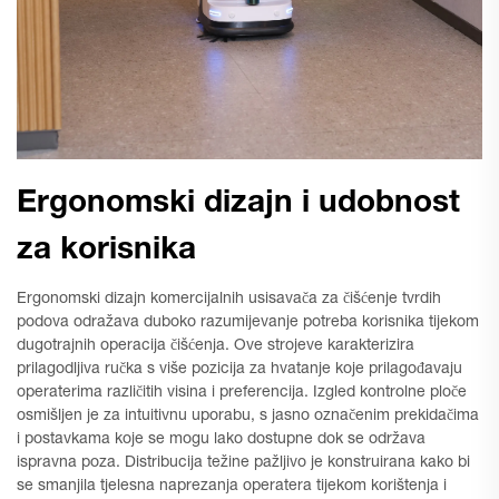
Ergonomski dizajn i udobnost
za korisnika
Ergonomski dizajn komercijalnih usisavača za čišćenje tvrdih
podova odražava duboko razumijevanje potreba korisnika tijekom
dugotrajnih operacija čišćenja. Ove strojeve karakterizira
prilagodljiva ručka s više pozicija za hvatanje koje prilagođavaju
operaterima različitih visina i preferencija. Izgled kontrolne ploče
osmišljen je za intuitivnu uporabu, s jasno označenim prekidačima
i postavkama koje se mogu lako dostupne dok se održava
ispravna poza. Distribucija težine pažljivo je konstruirana kako bi
se smanjila tjelesna naprezanja operatera tijekom korištenja i