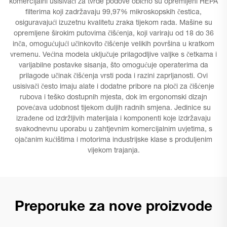
komercijalni usisivači za tvrde podove obično su opremljeni HEPA
filterima koji zadržavaju 99,97% mikroskopskih čestica,
osiguravajući izuzetnu kvalitetu zraka tijekom rada. Mašine su
opremljene širokim putovima čišćenja, koji variraju od 18 do 36
inča, omogućujući učinkovito čišćenje velikih površina u kratkom
vremenu. Većina modela uključuje prilagodljive valjke s četkama i
varijabilne postavke sisanja, što omogućuje operaterima da
prilagode učinak čišćenja vrsti poda i razini zaprljanosti. Ovi
usisivači često imaju alate i dodatne pribore na ploči za čišćenje
rubova i teško dostupnih mjesta, dok im ergonomski dizajn
povećava udobnost tijekom duljih radnih smjena. Jedinice su
izrađene od izdržljivih materijala i komponenti koje izdržavaju
svakodnevnu uporabu u zahtjevnim komercijalnim uvjetima, s
ojačanim kućištima i motorima industrijske klase s produljenim
vijekom trajanja.
Preporuke za nove proizvode