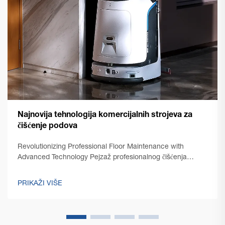
Najnovija tehnologija komercijalnih strojeva za
čišćenje podova
Revolutionizing Professional Floor Maintenance with
Advanced Technology Pejzaž profesionalnog čišćenja
doživio je izuzetnu transformaciju uz pomoć najnovije
tehnologije komercijalnih strojeva za čišćenje podova. Kako
PRIKAŽI VIŠE
bi upravitelji objekata...