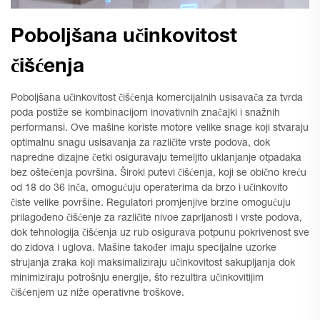
Poboljšana učinkovitost
čišćenja
Poboljšana učinkovitost čišćenja komercijalnih usisavača za tvrda
poda postiže se kombinacijom inovativnih značajki i snažnih
performansi. Ove mašine koriste motore velike snage koji stvaraju
optimalnu snagu usisavanja za različite vrste podova, dok
napredne dizajne četki osiguravaju temeljito uklanjanje otpadaka
bez oštećenja površina. Široki putevi čišćenja, koji se obično kreću
od 18 do 36 inča, omogućuju operaterima da brzo i učinkovito
čiste velike površine. Regulatori promjenjive brzine omogućuju
prilagođeno čišćenje za različite nivoe zaprljanosti i vrste podova,
dok tehnologija čišćenja uz rub osigurava potpunu pokrivenost sve
do zidova i uglova. Mašine također imaju specijalne uzorke
strujanja zraka koji maksimaliziraju učinkovitost sakupljanja dok
minimiziraju potrošnju energije, što rezultira učinkovitijim
čišćenjem uz niže operativne troškove.