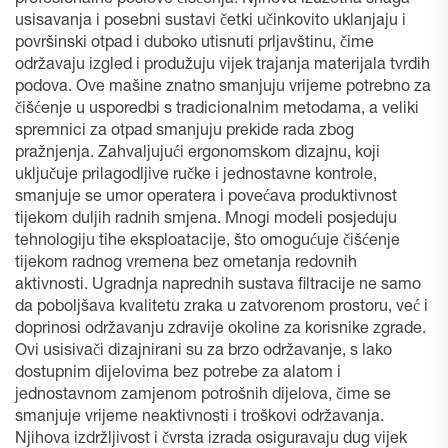
profesionalne poslove čišćenja. Njihova izuzetna snaga
usisavanja i posebni sustavi četki učinkovito uklanjaju i
površinski otpad i duboko utisnuti prljavštinu, čime
održavaju izgled i produžuju vijek trajanja materijala tvrdih
podova. Ove mašine znatno smanjuju vrijeme potrebno za
čišćenje u usporedbi s tradicionalnim metodama, a veliki
spremnici za otpad smanjuju prekide rada zbog
pražnjenja. Zahvaljujući ergonomskom dizajnu, koji
uključuje prilagodljive ručke i jednostavne kontrole,
smanjuje se umor operatera i povećava produktivnost
tijekom duljih radnih smjena. Mnogi modeli posjeduju
tehnologiju tihe eksploatacije, što omogućuje čišćenje
tijekom radnog vremena bez ometanja redovnih
aktivnosti. Ugradnja naprednih sustava filtracije ne samo
da poboljšava kvalitetu zraka u zatvorenom prostoru, već i
doprinosi održavanju zdravije okoline za korisnike zgrade.
Ovi usisivači dizajnirani su za brzo održavanje, s lako
dostupnim dijelovima bez potrebe za alatom i
jednostavnom zamjenom potrošnih dijelova, čime se
smanjuje vrijeme neaktivnosti i troškovi održavanja.
Njihova izdržljivost i čvrsta izrada osiguravaju dug vijek