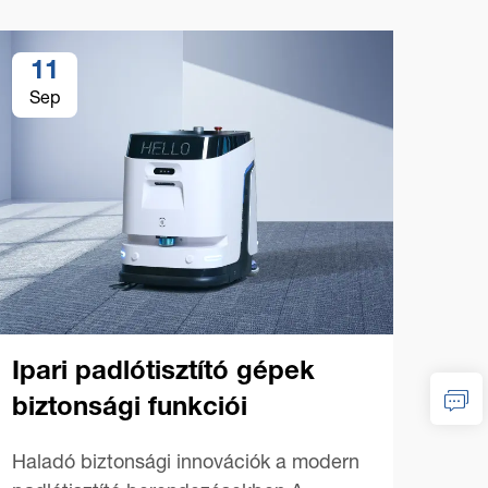
11
1
Sep
Se
Ipari padlótisztító gépek
biztonsági funkciói
Ker
Haladó biztonsági innovációk a modern
gé