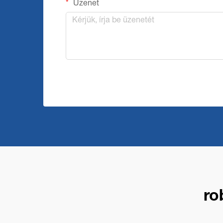
Üzenet
ro