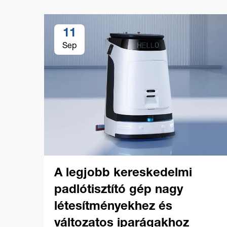
11
Sep
A legjobb kereskedelmi
padlótisztító gép nagy
létesítményekhez és
változatos iparágakhoz