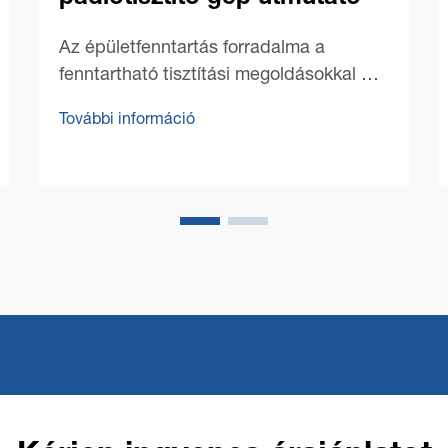
Az épületfenntartás forradalma a
fenntartható tisztítási megoldásokkal Az
utóbbi években a kereskedelmi tisztítás
További információ
területe jelentős átalakuláson ment
keresztül, ahol a fenntarthatóság került a
középpontba. A modern kereskedelmi
padlótisztító gépek...