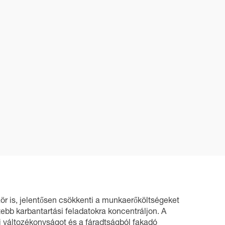
ször is, jelentősen csökkenti a munkaerőköltségeket
tebb karbantartási feladatokra koncentráljon. A
i változékonyságot és a fáradtságból fakadó