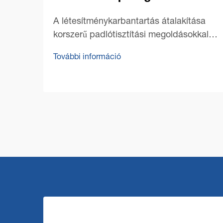
A létesítménykarbantartás átalakítása
korszerű padlótisztítási megoldásokkal A
nagyüzemi terek padlóinak makulátlan
További információ
tisztaságának fenntartása egyedi
kihívásokat jelent, amelyekre erős és
hatékony megoldások szükségesek. Az
ipari padlótisztító gépek központi
szerepet játszanak ebben a
folyamatban, mivel képesek gyorsan,
alaposan és gazdaságosan megbirkózni
a különböző szennyeződésekkel.