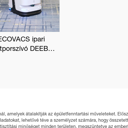
ECOVACS ipari
tporszívó DEEBOT
PRO K1 VAC
kínál, amelyek átalakítják az épületfenntartási műveleteket. Elő
 feladatokat, lehetővé téve a személyzet számára, hogy összetet
 tisztítási minőséget minden területen, megszüntetve az ember