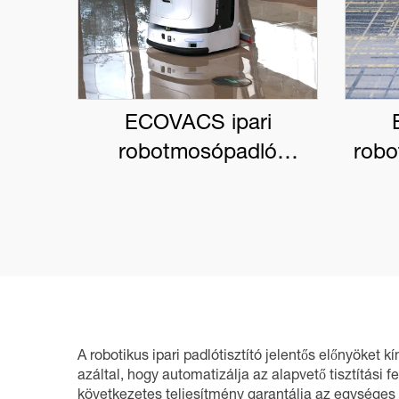
ECOVACS ipari
robotmosópadló
robo
DEEBOT PRO M1
A robotikus ipari padlótisztító jelentős előnyöket 
azáltal, hogy automatizálja az alapvető tisztítási
következetes teljesítmény garantálja az egységes