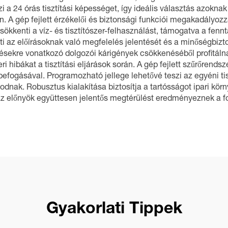
i a 24 órás tisztítási képességet, így ideális választás azokn
n. A gép fejlett érzékelői és biztonsági funkciói megakadályoz
kkenti a víz- és tisztítószer-felhasználást, támogatva a fennta
i az előírásoknak való megfelelés jelentését és a minőségbizto
ülésekre vonatkozó dolgozói kárigények csökkenéséből profitál
 hibákat a tisztítási eljárások során. A gép fejlett szűrőrends
efogásával. Programozható jellege lehetővé teszi az egyéni tis
dnak. Robusztus kialakítása biztosítja a tartósságot ipari kö
k az előnyök együttesen jelentős megtérülést eredményeznek a 
Gyakorlati Tippek