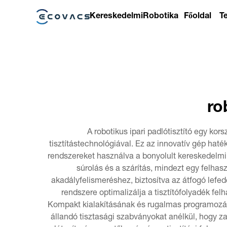
Kereskedelmi
Robotika
Főoldal
T
ro
A robotikus ipari padlótisztító egy ko
tisztítástechnológiával. Ez az innovatív gép haté
rendszereket használva a bonyolult kereskedelmi 
súrolás és a szárítás, mindezt egy felha
akadályfelismeréshez, biztosítva az átfogó lefed
rendszere optimalizálja a tisztítófolyadék fe
Kompakt kialakításának és rugalmas programozási
állandó tisztasági szabványokat anélkül, hogy zav