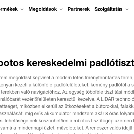
ermékek
Megoldások
Partnerek
Szolgáltatás
botos kereskedelmi padlótiszt
rszerű megoldást képvisel a modern létesítményfenntartás terén
konyan kezeli a különféle padlófelületeket, kemény padlótól a 
terekben való navigációhoz. Az egység többféle tisztítási mód
sználóbarát vezérlőfelületen keresztül kezelve. A LiDAR techno
ettséget, miközben elkerüli az ütközéseket a bútorokkal, falakk
lhasználását, míg erős akkumulátor-rendszere akár 8 órás folyam
 lehetőségeinek köszönhetően a robotos tisztítógép üzemen kí
arná a mindennapi üzleti műveleteket. A rendszer valós idejű f