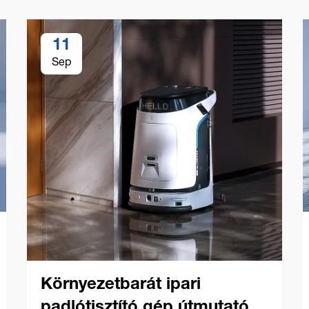
11
Sep
Környezetbarát ipari
padlótisztító gép útmutató