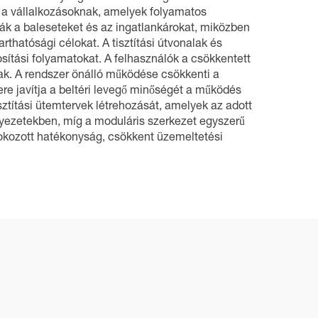
ak a vállalkozásoknak, amelyek folyamatos
zák a baleseteket és az ingatlankárokat, miközben
rthatósági célokat. A tisztítási útvonalak és
sítási folyamatokat. A felhasználók a csökkentett
nak. A rendszer önálló működése csökkenti a
zere javítja a beltéri levegő minőségét a működés
ztítási ütemtervek létrehozását, amelyek az adott
rnyezetekben, míg a moduláris szerkezet egyszerű
fokozott hatékonyság, csökkent üzemeltetési