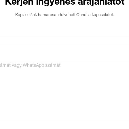
Kérjen ingyenes árajánlatot
Képviselőnk hamarosan felveheti Önnel a kapcsolatot.