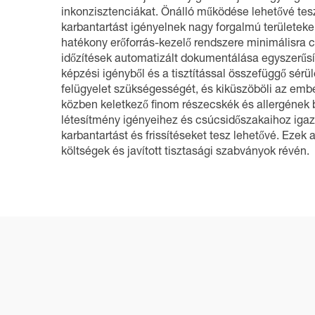
inkonzisztenciákat. Önálló működése lehetővé tesz
karbantartást igényelnek nagy forgalmú területeke
hatékony erőforrás-kezelő rendszere minimálisra csö
időzítések automatizált dokumentálása egyszerűsít
képzési igényből és a tisztítással összefüggő sér
felügyelet szükségességét, és kiküszöböli az emberi
közben keletkező finom részecskék és allergének b
létesítmény igényeihez és csúcsidőszakaihoz igazo
karbantartást és frissítéseket tesz lehetővé. Eze
költségek és javított tisztasági szabványok révén.