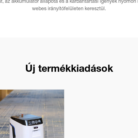
at, az akkumulátor állapota és a karbantartási igények nyomo
webes irányítófelületen keresztül.
Új termékkiadások