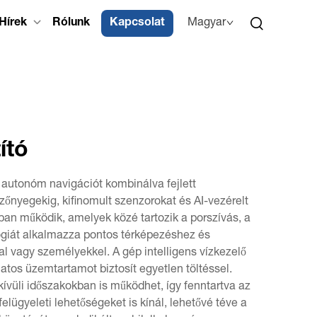
Hírek
Rólunk
Kapcsolat
Magyar
ító
, autonóm navigációt kombinálva fejlett
szőnyegekig, kifinomult szenzorokat és AI-vezérelt
ban működik, amelyek közé tartozik a porszívás, a
lógiát alkalmazza pontos térképezéshez és
al vagy személyekkel. A gép intelligens vízkezelő
atos üzemtartamot biztosít egyetlen töltéssel.
vüli időszakokban is működhet, így fenntartva az
elügyeleti lehetőségeket is kínál, lehetővé téve a