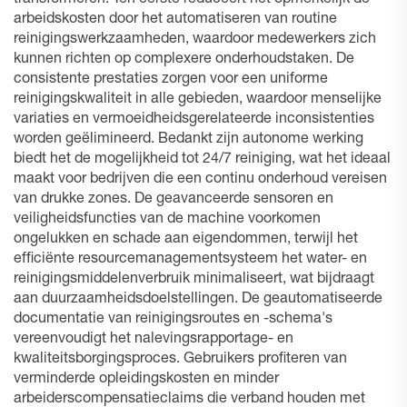
transformeren. Ten eerste reduceert het opmerkelijk de
arbeidskosten door het automatiseren van routine
reinigingswerkzaamheden, waardoor medewerkers zich
kunnen richten op complexere onderhoudstaken. De
consistente prestaties zorgen voor een uniforme
reinigingskwaliteit in alle gebieden, waardoor menselijke
variaties en vermoeidheidsgerelateerde inconsistenties
worden geëlimineerd. Bedankt zijn autonome werking
biedt het de mogelijkheid tot 24/7 reiniging, wat het ideaal
maakt voor bedrijven die een continu onderhoud vereisen
van drukke zones. De geavanceerde sensoren en
veiligheidsfuncties van de machine voorkomen
ongelukken en schade aan eigendommen, terwijl het
efficiënte resourcemanagementsysteem het water- en
reinigingsmiddelenverbruik minimaliseert, wat bijdraagt
aan duurzaamheidsdoelstellingen. De geautomatiseerde
documentatie van reinigingsroutes en -schema's
vereenvoudigt het nalevingsrapportage- en
kwaliteitsborgingsproces. Gebruikers profiteren van
verminderde opleidingskosten en minder
arbeiderscompensatieclaims die verband houden met