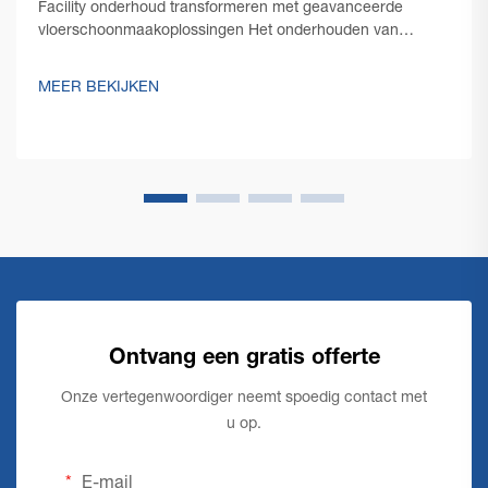
Facility onderhoud transformeren met geavanceerde
vloerschoonmaakoplossingen Het onderhouden van
smetteloze vloeren in grote commerciële ruimtes stelt
unieke uitdagingen, die robuuste en efficiënte oplossingen
MEER BEKIJKEN
vereisen. Een commerciële vloerschoonmaakmachine
staat aan de...
Ontvang een gratis offerte
Onze vertegenwoordiger neemt spoedig contact met
u op.
E-mail