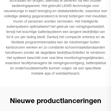
schrobben en drogen, allemaal te beheren via een intuïtief
bedieningspaneel. Het gebruikt LiDAR-technologie voor
nauwkeurige in kaart brenging en obstakeldetectie, waardoor een
volledige dekking gegarandeerd is terwijl botsingen met meubilair,
muren of personen worden vermeden. Het intelligente
watersysteem optimaliseert het gebruik van reinigingsvloeistof,
terwijl het krachtige batterijsysteem een langere bedrijfstijd van
tot 8 uur per lading biedt. Dankzij het compacte ontwerp en de
flexibele programmeeropties kan de robotreiniger buiten
kantooruren werken en zo constante schoonmaakstandaarden
handhaven zonder de dagelijkse bedrijfsactiviteiten te verstoren.
Het systeem beschikt over real-time monitoringmogelijkheden,
waardoor facilitymanagers de reinigingsvoortgang, batterijstatus
en onderhoudsbehoefte kunnen volgen via een specifieke
mobiele app of webdashboard.
Nieuwe productlanceringen