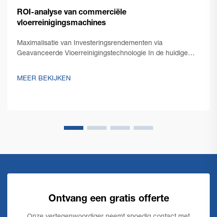
ROI-analyse van commerciële
vloerreinigingsmachines
Maximalisatie van Investeringsrendementen via
Geavanceerde Vloerreinigingstechnologie In de huidige
concurrentiële zakomgeving richten facility managers en
ondernemers zich steeds meer op het optimaliseren van
MEER BEKIJKEN
hun operationele kosten, terwijl ze een onberispelijke...
Ontvang een gratis offerte