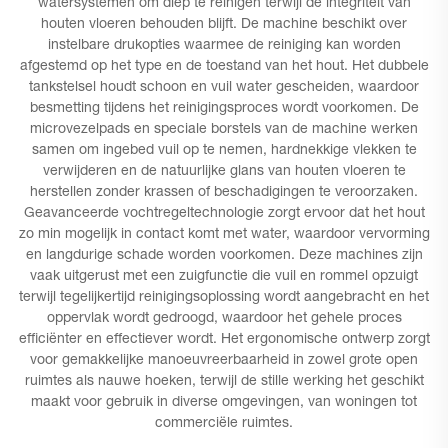
watersystemen om diep te reinigen terwijl de integriteit van
houten vloeren behouden blijft. De machine beschikt over
instelbare drukopties waarmee de reiniging kan worden
afgestemd op het type en de toestand van het hout. Het dubbele
tankstelsel houdt schoon en vuil water gescheiden, waardoor
besmetting tijdens het reinigingsproces wordt voorkomen. De
microvezelpads en speciale borstels van de machine werken
samen om ingebed vuil op te nemen, hardnekkige vlekken te
verwijderen en de natuurlijke glans van houten vloeren te
herstellen zonder krassen of beschadigingen te veroorzaken.
Geavanceerde vochtregeltechnologie zorgt ervoor dat het hout
zo min mogelijk in contact komt met water, waardoor vervorming
en langdurige schade worden voorkomen. Deze machines zijn
vaak uitgerust met een zuigfunctie die vuil en rommel opzuigt
terwijl tegelijkertijd reinigingsoplossing wordt aangebracht en het
oppervlak wordt gedroogd, waardoor het gehele proces
efficiënter en effectiever wordt. Het ergonomische ontwerp zorgt
voor gemakkelijke manoeuvreerbaarheid in zowel grote open
ruimtes als nauwe hoeken, terwijl de stille werking het geschikt
maakt voor gebruik in diverse omgevingen, van woningen tot
commerciële ruimtes.