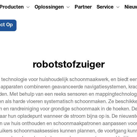
Producten
Oplossingen
Partner
Service
Nieu
ct Op
robotstofzuiger
e technologie voor huishoudelijk schoonmaakwerk, en biedt een
e apparaten combineren geavanceerde navigatiesystemen, krach
en. Met behulp van een reeks sensoren en mappingtechnologie 
ijten als harde vloeren systematisch schoonmaken. Ze beschi
n en randreiniging voor grondige schoonmaak in de hoeken. D
ar hun opladepunt wanneer de stroom bijna op is. De nieuwste 
van uw huis onthouden en schoonmaakpatronen aanpassen voor o
ruikers schoonmaaksessies kunnen plannen, de voortgang kun