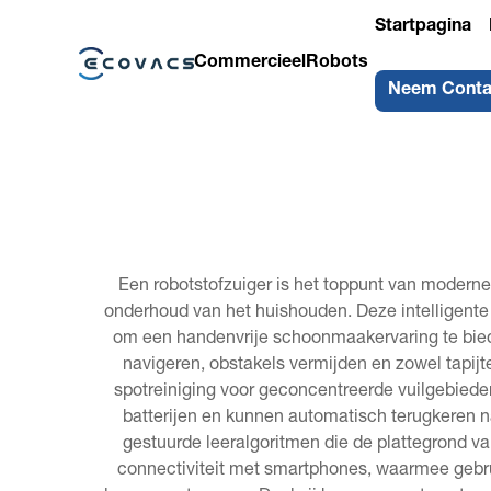
Startpagina
Commercieel
Robots
Neem Conta
Een robotstofzuiger is het toppunt van modern
onderhoud van het huishouden. Deze intelligent
om een handenvrije schoonmaakervaring te bied
navigeren, obstakels vermijden en zowel tap
spotreiniging voor geconcentreerde vuilgebiede
batterijen en kunnen automatisch terugkeren na
gestuurde leeralgoritmen die de plattegrond 
connectiviteit met smartphones, waarmee geb