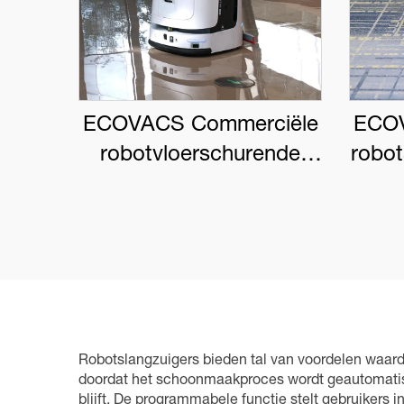
ECOVACS Commerciële
ECOV
robotvloerschurende
robo
DEEBOT PRO M1
Robotslangzuigers bieden tal van voordelen waardo
doordat het schoonmaakproces wordt geautomatise
blijft. De programmabele functie stelt gebruikers 