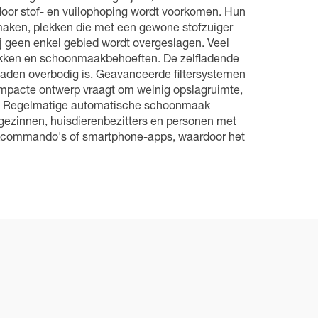
door stof- en vuilophoping wordt voorkomen. Hun
aken, plekken die met een gewone stofzuiger
j geen enkel gebied wordt overgeslagen. Veel
akken en schoonmaakbehoeften. De zelfladende
pladen overbodig is. Geavanceerde filtersystemen
compacte ontwerp vraagt om weinig opslagruimte,
en. Regelmatige automatische schoonmaak
gezinnen, huisdierenbezitters en personen met
aakcommando's of smartphone-apps, waardoor het