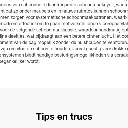
behouden van schoonheid door frequente schoonmaakcycli, waar
nt dat ze onder meubels en in nauwe ruimtes kunnen schoonm
stemen zorgen voor systematische schoonmaakpatronen, waarbi
modi om effectief om te gaan met verschillende vloeroppervl
ar is voor de volgende schoonmaaksessie, waardoor handmatig o
fijne deeltjes, wat bijdraagt aan een betere binnenlucht. Het 
moment van de dag mogelijk zonder de huishouden te verstor
zijn om vloeren schoon te houden, vooral gunstig voor drukke 
uizensystemen biedt handige besturingsmogelijkheden via spr
egankelijker wordt.
Tips en trucs