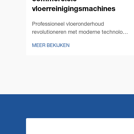
vloerreinigingsmachines
Professioneel vloeronderhoud
revolutioneren met moderne technologie
De wereld van professioneel
MEER BEKIJKEN
schoonmaakonderhoud heeft een
opmerkelijke transformatie doorgemaakt
met de opkomst van innovatieve
commerciële
vloerschoonmaaktechnologie. Terwijl
facility managers steeds meer
geconfronteerd worden met de eis...