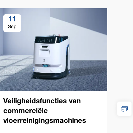
11
1
Sep
Se
Veiligheidsfuncties van
Che
commerciële
va
vloerreinigingsmachines
vlo