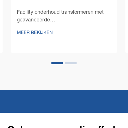
Facility onderhoud transformeren met
geavanceerde
vloerschoonmaakoplossingen Het
MEER BEKIJKEN
onderhouden van smetteloze vloeren in
grote commerciële ruimtes stelt unieke
uitdagingen, die robuuste en efficiënte
oplossingen vereisen. Een commerciële
vloerschoonmaakmachine staat aan
de...