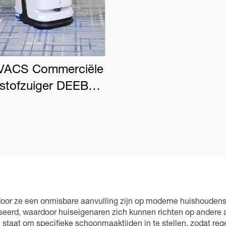
ACS Commerciële
tstofzuiger DEEBOT
PRO K1 VAC
or ze een onmisbare aanvulling zijn op moderne huishoudens. A
erd, waardoor huiseigenaren zich kunnen richten op andere a
in staat om specifieke schoonmaaktijden in te stellen, zodat re