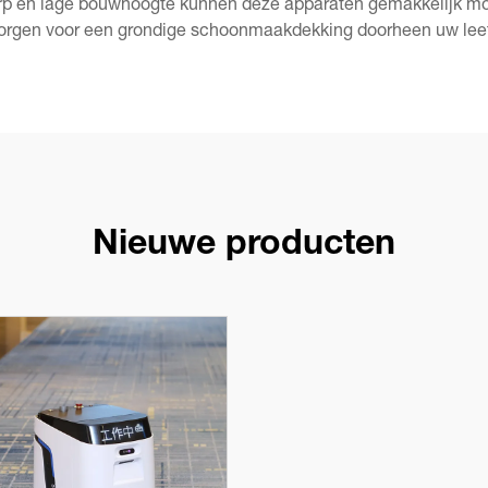
p en lage bouwhoogte kunnen deze apparaten gemakkelijk moei
zorgen voor een grondige schoonmaakdekking doorheen uw leef
Nieuwe producten