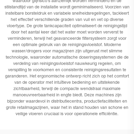
waardoor glijrisico’s aanzienlijk worden verminderd en de
stilstandtijd van de installatie wordt geminimaliseerd. Voorzien van
instelbare borsteldruk en variabele snelheidsregelingen, tackleert
het effectief verschillende graden van vuil en vet op diverse
vloertype. De grote tankcapaciteit optimaliseert de reinigingstijd
door het aantal keer dat het water moet worden ververst te
verminderen, terwijl het geavanceerde filtersysteem zorgt voor
een optimale gebruik van de reinigingsvloeistof. Moderne
wasser/drogers voor magazijnen zijn uitgerust met slimme
technologie, waaronder automatische doseringssystemen die de
verdeling van reinigingsvloeistof nauwkeurig regelen, om
verspilling te voorkomen en consistente reinigingsresultaten te
garanderen. Het ergonomische ontwerp richt zich op het comfort
van de operator met intuïtieve bediening en uitstekende
zichtbaarheid, terwijl de compacte wendstraal maximale
manoeuvreerbaarheid in engte biedt. Deze machines zijn
bijzonder waardevol in distributiecentra, productiefaciliteiten en
grote retailmagazijnen, waar het in stand houden van schone en
veilige vloeren cruciaal is voor operationele efficiëntie.