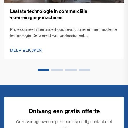
Laatste technologie in commerciële
vloerreinigingsmachines
Professioneel vloeronderhoud revolutioneren met moderne
technologie De wereld van professioneel
schoonmaakonderhoud heeft een opmerkelijke
transformatie doorgemaakt met de opkomst van
MEER BEKIJKEN
innovatieve commerciële vloerschoonmaaktechnologie.
Terwijl facility managers steeds meer geconfronteerd
worden met de eis...
Ontvang een gratis offerte
Onze vertegenwoordiger neemt spoedig contact met