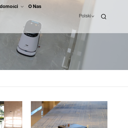
domości
O Nas
Polski