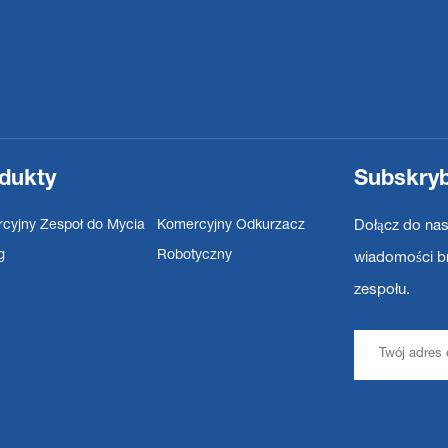
dukty
Subskryb
cyjny Zespoł do Mycia
Komercyjny Odkurzacz
Dołącz do na
g
Robotyczny
wiadomości br
zespołu.