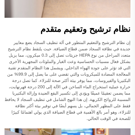
نظام ترشيح وتعقيم متقدم
إن نظام الترشيح والتعقيم المتطور في آلة تنظيف السجاد يضع معايير
جديدة في نظافة السجاد ضمن قطاع الضيافة. حيث يلتقط نظام الترشيح
متعدد المراحل من نوع HEPA جزيئات تصل إلى 0.3 ميكرون، مما يزيل
بشكل فعال مسببات الحساسية وعث الغبار والملوثات المجهرية الأخرى
التي قد تؤثر على جودة الهواء الداخلي. ويشمل هذا النظام المتقدم تقنية
المعالجة المضادة للميكروبات والتي تقضي على ما يصل إلى 99.9% من
البكتيريا والفيروسات، مما يوفر بيئة أكثر صحة للنزلاء. كما تصل درجة
حرارة عملية استخراج الماء الساخن في الآلة إلى 200 درجة فهرنهايت،
مما يضمن تعقيمًا عميقًا ويؤدي إلى تكسير البقع العنيدة وإزالة البكتيريا
المسببة للروائح الكريهة. إن هذا النهج الشامل في تنظيف السجاد لا يحافظ
فقط على المظهر الجمالي، بل يسهم أيضًا في توفير بيئة أكثر نظافة
للنزلاء، وهو أمر بالغ الأهمية في قطاع الضيافة الذي يولي اهتمامًا كبيرًا
للصحة في الوقت الحالي.