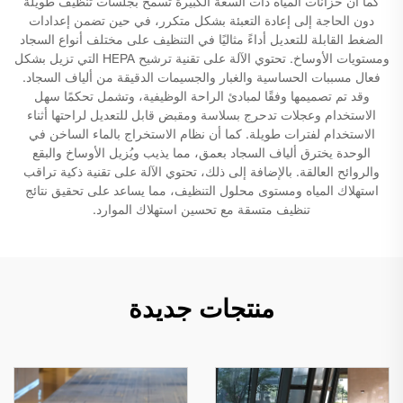
كما أن خزانات المياه ذات السعة الكبيرة تسمح بجلسات تنظيف طويلة
دون الحاجة إلى إعادة التعبئة بشكل متكرر، في حين تضمن إعدادات
الضغط القابلة للتعديل أداءً مثاليًا في التنظيف على مختلف أنواع السجاد
ومستويات الأوساخ. تحتوي الآلة على تقنية ترشيح HEPA التي تزيل بشكل
فعال مسببات الحساسية والغبار والجسيمات الدقيقة من ألياف السجاد.
وقد تم تصميمها وفقًا لمبادئ الراحة الوظيفية، وتشمل تحكمًا سهل
الاستخدام وعجلات تدحرج بسلاسة ومقبض قابل للتعديل لراحتها أثناء
الاستخدام لفترات طويلة. كما أن نظام الاستخراج بالماء الساخن في
الوحدة يخترق ألياف السجاد بعمق، مما يذيب ويُزيل الأوساخ والبقع
والروائح العالقة. بالإضافة إلى ذلك، تحتوي الآلة على تقنية ذكية تراقب
استهلاك المياه ومستوى محلول التنظيف، مما يساعد على تحقيق نتائج
تنظيف متسقة مع تحسين استهلاك الموارد.
منتجات جديدة