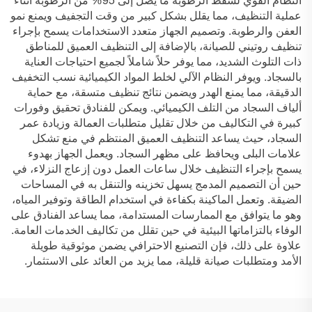
النظام القوي لشفط الرطوبة ما يصل إلى 95% من الرطوبة أثناء
عملية التنظيف، مما يقلل بشكل كبير من وقت التجفيف ويمنع نمو
العفن والرطوبة. وتصميم الجهاز متعدد الاستخدامات يسمح بإجراء
تنظيف روتيني للصيانة، بالإضافة إلى التنظيف العميق للمناطق
ذات التلوث الشديد، مما يوفر حلاً شاملاً لجميع احتياجات العناية
بالسجاد. ويوفر النظام الآلي لخلط المواد الكيميائية نسب التخفيف
الدقيقة، مما يمنع الهدر ويضمن نتائج تنظيف متسقة، مع حماية
ألياف السجاد من التلف الكيميائي. ويمكن للفنادق تحقيق وفورات
كبيرة في التكاليف من خلال تقليل متطلبات العمالة وزيادة عمر
السجاد، حيث يساعد التنظيف العميق المنتظم في منع تشكل
علامات البلى ويحافظ على مظهر السجاد. ويعمل الجهاز بهدوء
يسمح بإجراء التنظيف خلال ساعات العمل دون إزعاج النزلاء، في
حين أن التصميم المدمج يسهل تخزينه والتنقل به في المساحات
الضيقة. وتعمل الماكينة بكفاءة في استخدام الطاقة وتوفير المياه،
وهو ما يتوافق مع الممارسات المستدامة، مما يساعد الفنادق على
الوفاء بالتزاماتها البيئية في حين تقلل من تكاليف الخدمات العامة.
علاوة على ذلك، فإن التصنيع الاحترافي يضمن موثوقية طويلة
الأمد ومتطلبات صيانة قليلة، مما يزيد من العائد على الاستثمار.