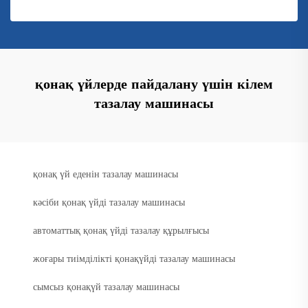
қонақ үйлерде пайдалану үшін кілем
тазалау машинасы
қонақ үй еденін тазалау машинасы
кәсіби қонақ үйді тазалау машинасы
автоматтық қонақ үйді тазалау құрылғысы
жоғары тиімділікті қонақүйді тазалау машинасы
сымсыз қонақүй тазалау машинасы