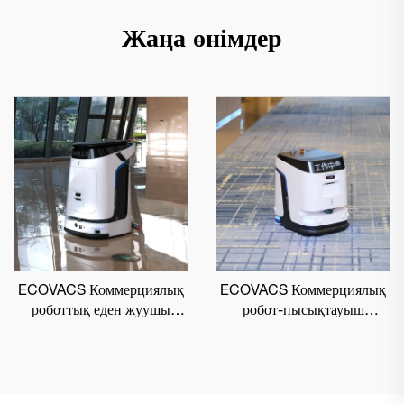
Жаңа өнімдер
ECOVACS Коммерциялық
ECOVACS Коммерциялық
роботтық еден жуушы
робот-пысықтауыш
DEEBOT PRO M1
DEEBOT PRO K1 VAC