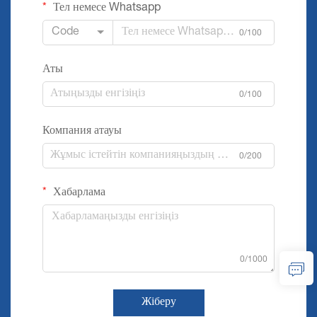
Тел немесе Whatsapp
Code
0/100
Аты
0/100
Компания атауы
0/200
Хабарлама
0/1000
Жіберу