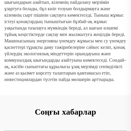
шығындарын азайтып, кілемнің пайдалану мерзімін
ұзартуға болады, бұл киіп тозуын болдырмауға және
кілемнің сырт пішінін сақтауға көмектеседі. Тыныш жұмыс
істеуі қонақтардың тыныштығын бұзбай-ақ жұмыс
уақытында тазалауға мүмкіндік береді, ал шағын өлшемі
тұйық кеңістіктерде сақтау мен жылжытуға жеңілдік береді.
Машинасының энергияны үнемдеу жұмысы мен су үнемдеу
қасиеттері тұрақты даму тәжірибелеріне сәйкес келіп, қонақ
үйлердің экологиялық міндеттерін орындауына және
коммуналдық шығындарды азайтуына көмектеседі. Сондай-
ақ, кәсіби сыныптағы құрылысы ұзақ мерзімді сенімділікті
және аз қызмет көрсету талаптарын қамтамасыз етіп,
инвестициялардан түсетін пайда мөлшерін арттырады.
Соңғы хабарлар