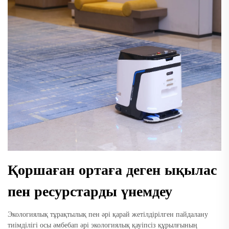
Қоршаған ортаға деген ықылас
пен ресурстарды үнемдеу
Экологиялық тұрақтылық пен әрі қарай жетілдірілген пайдалану
тиімділігі осы әмбебап әрі экологиялық қауіпсіз құрылғының