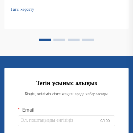
шығындарды тиімді пайдалануға және қате тазалықты
сақтауға тырысады...
Тағы көрсету
Тегін ұсыныс алыңыз
Біздің өкіліміз сізге жақын арада хабарласады.
Email
0/100