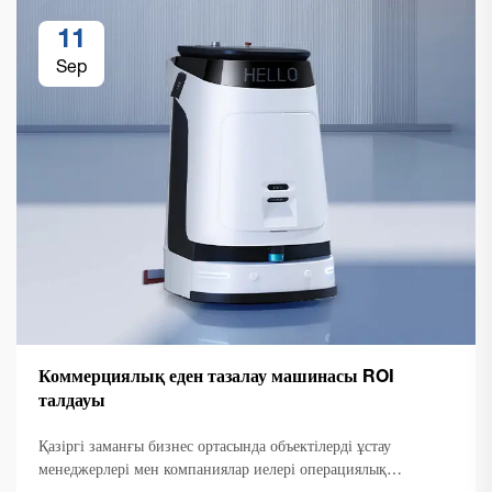
11
Sep
Коммерциялық еден тазалау машинасы ROI
талдауы
Қазіргі заманғы бизнес ортасында объектілерді ұстау
менеджерлері мен компаниялар иелері операциялық