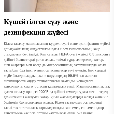
Күшейтілген сүзу және
дезинфекция жүйесі
Кілем тазалау машинасының күрделі сүзгі және дезинфекция жүйесі
қонақжайлылық индустриясындағы кілем гигиенасының жаңа
стандартын белгілейді. Көп сатылы HEPA сүзгі жүйесі 0,3 микронға
дейінгі бөлшектерді ұстап алады, тиімді түрде аллергенді заттар,
шаң акарлары мен басқа да микроскопиялық ластаушыларды алып
тастайды, бұл ішкі ауаның сапасына әсер етуі мүмкін. Бұл күрделі
жүйе бактериялардың және вирустардың 99,9%-ын жоятын
антимикробты өңдеу технологиясын қамтиды, қонақтарға
денсаулықты сақтау ортасын қамтамасыз етеді. Машинасының ыстық
сумен тазалау процесі 200°F-қа дейінгі температураға жетіп, терең
дезинфекция жасаумен қатар, қиын жағындыларды жояды және иіс
бөлінетін бактерияларды жояды. Кілем тазалаудың осы кешенді
тәсілі тек эстетикалық тартымдылықты ғана емес, сонымен қатар
денсаулыққа қауіпсіз ортаны қамтамасыз етеді, бұл қазіргі