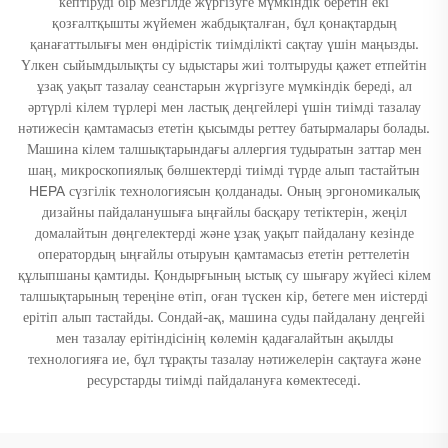
кептіруді бір мезгілде жүргізуге мүмкіндік беретін екі
қозғалтқышты жүйемен жабдықталған, бұл қонақтардың
қанағаттылығы мен өндірістік тиімділікті сақтау үшін маңызды.
Үлкен сыйымдылықты су ыдыстары жиі толтыруды қажет етпейтін
ұзақ уақыт тазалау сеанстарын жүргізуге мүмкіндік береді, ал
әртүрлі кілем түрлері мен ластық деңгейлері үшін тиімді тазалау
нәтижесін қамтамасыз ететін қысымды реттеу батырмалары болады.
Машина кілем талшықтарындағы аллергия тудыратын заттар мен
шаң, микроскопиялық бөлшектерді тиімді түрде алып тастайтын
HEPA сүзгілік технологиясын қолданады. Оның эргономикалық
дизайны пайдаланушыға ыңғайлы басқару тетіктерін, жеңіл
домалайтын дөңгелектерді және ұзақ уақыт пайдалану кезінде
оператордың ыңғайлы отыруын қамтамасыз ететін реттелетін
құлыпшаны қамтиды. Қондырғының ыстық су шығару жүйесі кілем
талшықтарының тереңіне өтіп, оған түскен кір, бетеге мен иістерді
ерітіп алып тастайды. Сондай-ақ, машина суды пайдалану деңгейі
мен тазалау ерітіндісінің көлемін қадағалайтын ақылды
технологияға ие, бұл тұрақты тазалау нәтижелерін сақтауға және
ресурстарды тиімді пайдалануға көмектеседі.