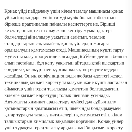
Қонақ үйді пайдалану үшін кілем тазалау машинасы қонақ
үй кәсіпорындары үшін тиімді мүлік болып табылатын
бірнеше практикалық пайдалы қасиеттерге ие. Бірінші
кезекте, оның тез тазалау және кептіру мүмкіндіктері
бөлмелерді айналдыру уақытын азайтып, тазалық
стандарттарын сақтамай-ақ қонақ үйлердің жоғары
орындалуын қамтамасыз етеді. Машинасының күшті тарту
жүйесі тазалау процесінде ылғалдың 95%-не дейінгі бөлігін
алып тастайды, бұл кепу уақытын айтарлықтай қысқартып,
сондай-ақ қылқұрт пен құрғақшылықтың өсуіне кедергі
жасайды. Оның көпфункционалды жобасы әдеттегі жедел
техникалық қызмет көрсету тазалауын және күшті ласталған
аймақтар үшін терең тазалауды қамтитын болғандықтан,
кілемге қызмет көрсетудің толық шешімін ұсынады.
Автоматты химикат араластыру жүйесі дәл сұйылтылу
қатынастарын қамтамасыз етіп, шығынды болдырмаумен
қатар тұрақты тазалау нәтижелерін қамтамасыз етіп, кілем
талшықтарын химиялық зақымдан қорғайды. Қонақ үйлер
үшін тұрақты терең тазалау арқылы кәсіби қызмет көрсету