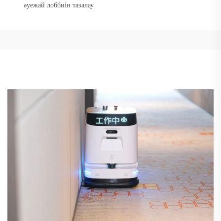
әуежай лоббиін тазалау