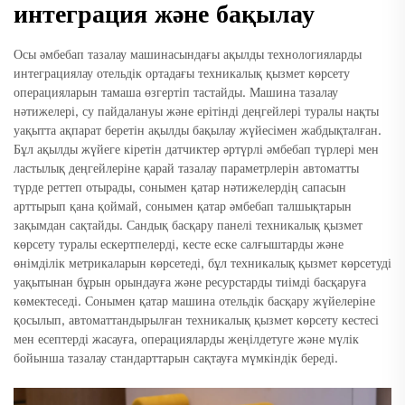
интеграция және бақылау
Осы әмбебап тазалау машинасындағы ақылды технологияларды
интеграциялау отельдік ортадағы техникалық қызмет көрсету
операцияларын тамаша өзгертіп тастайды. Машина тазалау
нәтижелері, су пайдалануы және ерітінді деңгейлері туралы нақты
уақытта ақпарат беретін ақылды бақылау жүйесімен жабдықталған.
Бұл ақылды жүйеге кіретін датчиктер әртүрлі әмбебап түрлері мен
ластылық деңгейлеріне қарай тазалау параметрлерін автоматты
түрде реттеп отырады, сонымен қатар нәтижелердің сапасын
арттырып қана қоймай, сонымен қатар әмбебап талшықтарын
зақымдан сақтайды. Сандық басқару панелі техникалық қызмет
көрсету туралы ескертпелерді, кесте еске салғыштарды және
өнімділік метрикаларын көрсетеді, бұл техникалық қызмет көрсетуді
уақытынан бұрын орындауға және ресурстарды тиімді басқаруға
көмектеседі. Сонымен қатар машина отельдік басқару жүйелеріне
қосылып, автоматтандырылған техникалық қызмет көрсету кестесі
мен есептерді жасауға, операцияларды жеңілдетуге және мүлік
бойынша тазалау стандарттарын сақтауға мүмкіндік береді.