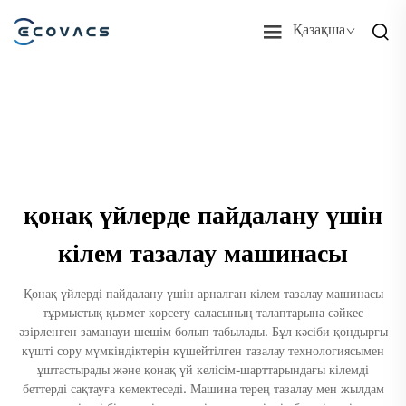
Қазақша
қонақ үйлерде пайдалану үшін
кілем тазалау машинасы
Қонақ үйлерді пайдалану үшін арналған кілем тазалау машинасы
тұрмыстық қызмет көрсету саласының талаптарына сәйкес
әзірленген заманауи шешім болып табылады. Бұл кәсіби қондырғы
күшті сору мүмкіндіктерін күшейтілген тазалау технологиясымен
ұштастырады және қонақ үй келісім-шарттарындағы кілемді
беттерді сақтауға көмектеседі. Машина терең тазалау мен жылдам