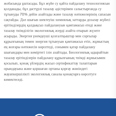
жобасында ұштасады. Бұл жүйе су қайта пайдалану технологиясын
қолданады, бұл дәстүрлі тазалау әдістерімен салыстырғанда су
тұтынуды 70% дейін азайтады және тазалау нәтижелерінің сапасын
сақтайды. Дәл шығын шектеуіш химиялық заттарды дозалау жүйесі
ерітінділердің қалдықсыз пайдалануын қамтамасыз етеді және
тазалау тиімділігін экологиялық әсерді азайта отырып жүзеге
асырады. Энергия үнемдеуші қозғалтқыштар мен сорғылар
құрылғының төмен энергия тұтынуын қамтамасыз етіп, жұмыстың
ең жоғары нәтижесін көрсетеді, сонымен қатар пайдалану
шығындары мен көміртегі ізін азайтады. Биологиялық ыдырайтын
тазалау ерітінділерін пайдалану құрылғының тиімді жұмысымен
қосылып, қонақ үйлердің жасыл сертификаттау талаптарын
орындауына және қоршаған ортаны қорғау жөніндегі
жауапкершілікті экологиялық саналы қонақтарға көрсетуге
көмектеседі.