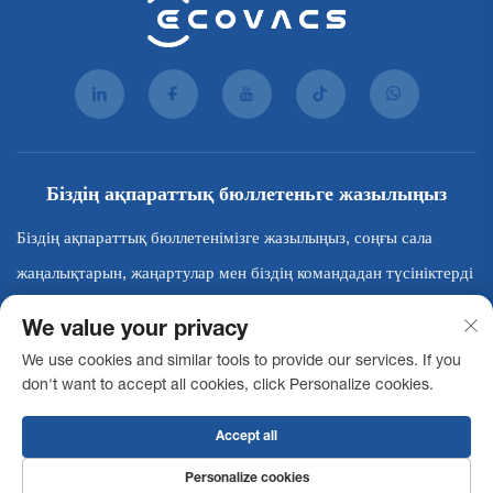
Біздің ақпараттық бюллетеньге жазылыңыз
Біздің ақпараттық бюллетенімізге жазылыңыз, соңғы сала
жаңалықтарын, жаңартулар мен біздің командадан түсініктерді
алыңыз.
We value your privacy
We use cookies and similar tools to provide our services. If you
Жазылу
don't want to accept all cookies, click Personalize cookies.
Accept all
© 2025 Ecovacs Commercial Robotics Co., Ltd. Барлық құқықтар қорғалған -
Құпиялылық саясаты
Қолжетімділік туралы мәлімдеме
Пайдалану
Personalize cookies
шарттары