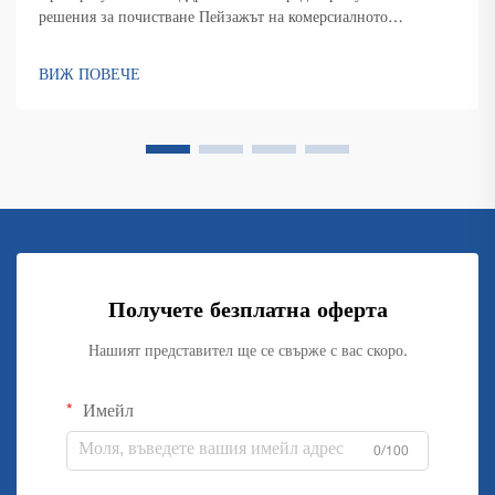
решения за почистване Пейзажът на комерсиалното
почистване премина през драматична трансформация през
последните години, като устойчивостта заема централно
ВИЖ ПОВЕЧЕ
място. Съвременните комерсиални машини за почистване на
подове...
Получете безплатна оферта
Нашият представител ще се свърже с вас скоро.
Имейл
0/100