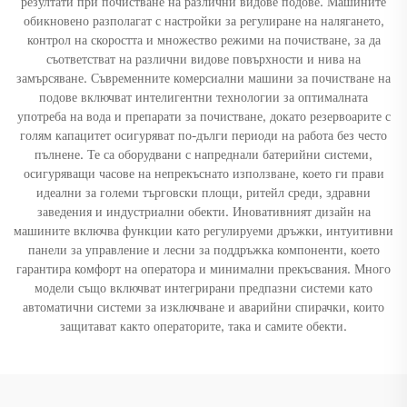
резултати при почистване на различни видове подове. Машините
обикновено разполагат с настройки за регулиране на налягането,
контрол на скоростта и множество режими на почистване, за да
съответстват на различни видове повърхности и нива на
замърсяване. Съвременните комерсиални машини за почистване на
подове включват интелигентни технологии за оптималната
употреба на вода и препарати за почистване, докато резервоарите с
голям капацитет осигуряват по-дълги периоди на работа без често
пълнене. Те са оборудвани с напреднали батерийни системи,
осигуряващи часове на непрекъснато използване, което ги прави
идеални за големи търговски площи, ритейл среди, здравни
заведения и индустриални обекти. Иновативният дизайн на
машините включва функции като регулируеми дръжки, интуитивни
панели за управление и лесни за поддръжка компоненти, което
гарантира комфорт на оператора и минимални прекъсвания. Много
модели също включват интегрирани предпазни системи като
автоматични системи за изключване и аварийни спирачки, които
защитават както операторите, така и самите обекти.