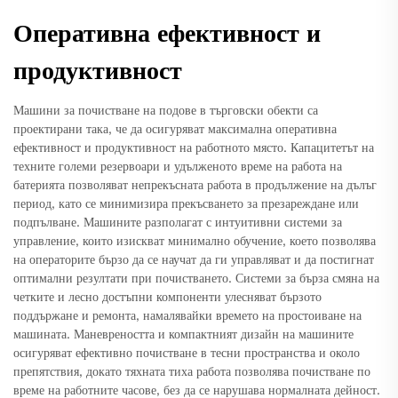
Оперативна ефективност и
продуктивност
Машини за почистване на подове в търговски обекти са
проектирани така, че да осигуряват максимална оперативна
ефективност и продуктивност на работното място. Капацитетът на
техните големи резервоари и удълженото време на работа на
батерията позволяват непрекъсната работа в продължение на дълъг
период, като се минимизира прекъсването за презареждане или
подпълване. Машините разполагат с интуитивни системи за
управление, които изискват минимално обучение, което позволява
на операторите бързо да се научат да ги управляват и да постигнат
оптимални резултати при почистването. Системи за бърза смяна на
четките и лесно достъпни компоненти улесняват бързото
поддържане и ремонта, намалявайки времето на простоиване на
машината. Маневреността и компактният дизайн на машините
осигуряват ефективно почистване в тесни пространства и около
препятствия, докато тяхната тиха работа позволява почистване по
време на работните часове, без да се нарушава нормалната дейност.