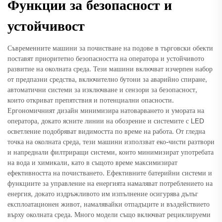
Функции за безопасност и
устойчивост
Съвременните машини за почистване на подове в търговски обекти
поставят приоритетно безопасността на оператора и устойчивото
развитие на околната среда. Тези машини включват изчерпен набор
от предпазни средства, включително бутони за аварийно спиране,
автоматични системи за изключване и сензори за безопасност,
които откриват препятствия и потенциални опасности.
Ергономичният дизайн минимизира натоварването и умората на
оператора, докато ясните линии на обозрение и системите с LED
осветление подобряват видимостта по време на работа. От гледна
точка на околната среда, тези машини използват еко-чисти разтвори
и напреднали филтриращи системи, които минимизират употребата
на вода и химикали, като в същото време максимизират
ефективността на почистването. Ефективните батерийни системи и
функциите за управление на енергията намаляват потреблението на
енергия, докато издръжливото им изпълнение осигурява дълъг
експлоатационен живот, намалявайки отпадъците и въздействието
върху околната среда. Много модели също включват рециклируеми