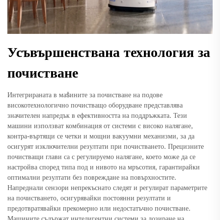
Усъвършенствана технология за
почистване
Интегрираната в маšините за почистване на подове
високотехнологично почистващо оборудване представлява
значителен напредък в ефективността на поддръжката. Тези
машини използват комбинация от системи с високо налягане,
контра-въртящи се четки и мощни вакуумни механизми, за да
осигурят изключителни резултати при почистването. Прецизните
почистващи глави са с регулируемо налягане, което може да се
настройва според типа под и нивото на мръсотия, гарантирайки
оптимални резултати без повреждане на повърхностите.
Напреднали сензори непрекъснато следят и регулират параметрите
на почистването, осигурявайки постоянни резултати и
предотвратявайки прекомерно или недостатъчно почистване.
Машините съдържат интелигентни системи за дозиране на