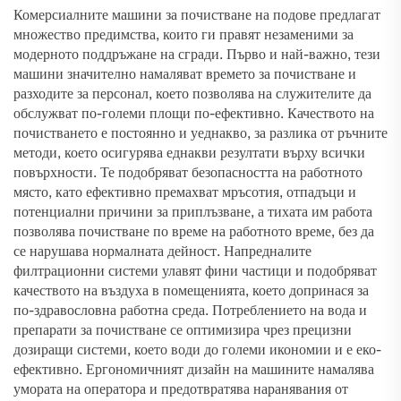
Комерсиалните машини за почистване на подове предлагат
множество предимства, които ги правят незаменими за
модерното поддръжане на сгради. Първо и най-важно, тези
машини значително намаляват времето за почистване и
разходите за персонал, което позволява на служителите да
обслужват по-големи площи по-ефективно. Качеството на
почистването е постоянно и уеднакво, за разлика от ръчните
методи, което осигурява еднакви резултати върху всички
повърхности. Те подобряват безопасността на работното
място, като ефективно премахват мръсотия, отпадъци и
потенциални причини за приплъзване, а тихата им работа
позволява почистване по време на работното време, без да
се нарушава нормалната дейност. Напредналите
филтрационни системи улавят фини частици и подобряват
качеството на въздуха в помещенията, което допринася за
по-здравословна работна среда. Потреблението на вода и
препарати за почистване се оптимизира чрез прецизни
дозиращи системи, което води до големи икономии и е еко-
ефективно. Ергономичният дизайн на машините намалява
умората на оператора и предотвратява наранявания от