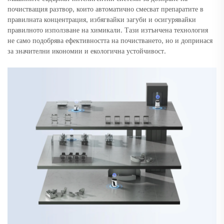
почистващия разтвор, които автоматично смесват препаратите в
правилната концентрация, избягвайки загуби и осигурявайки
правилното използване на химикали. Тази изтънчена технология
не само подобрява ефективността на почистването, но и допринася
за значителни икономии и екологична устойчивост.