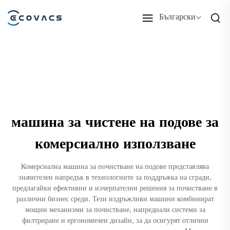
Български
машина за чистене на подове за
комерсиално използване
Комерсиална машина за почистване на подове представлява
значителен напредък в технологиите за поддръжка на сгради,
предлагайки ефективни и изчерпателни решения за почистване в
различни бизнес среди. Тези издръжливи машини комбинират
мощни механизми за почистване, напреднали системи за
филтриране и ергономичен дизайн, за да осигурят отлични