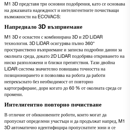
M1 3D представя три основни подобрения, като се основава
на доказаната надеждност и интелигентните почистващи
възможности на ECOVACS:
Напреднало 3D възприемане
M1 3D е оснастен с комбинирана 3D и 2D LiDAR
технология. 3D LiDAR осигурява пълно 360°
пространствено възприемане и записва подробни данни за
околната среда, докато 2D LiDAR подобрява откриването на
ниско разположени и близки препятствия. Тази двойна
LiDAR система значително повишава точността на
позиционирането и позволява на робота да работи
непрекъснато без необходимост от повторно
картографиране, дори когато до 60 % от околната среда се
промени.
Интелигентно повторно почистване
В отличие от обикновените роботи, които могат да
пропуснат определени участъци и да продължат напред, M1
3D автоматично идентифицира пропуснатите зони и се