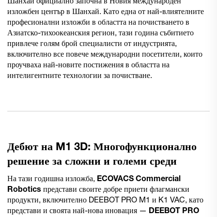
Шанхай официално започна в Новия международен
изложбен център в Шанхай. Като една от най-влиятелните
професионални изложби в областта на почистването в
Азиатско-тихоокеанския регион, тази година събитието
привлече голям брой специалисти от индустрията,
включително все повече международни посетители, които
проучваха най-новите постижения в областта на
интелигентните технологии за почистване.
Дебют на M1 3D: Многофункционално
решение за сложни и големи среди
На тази годишна изложба,
ECOVACS Commercial
Robotics
представи своите добре приети флагмански
продукти, включително DEEBOT PRO M1 и K1 VAC, като
представи и своята най-нова иновация —
DEEBOT PRO