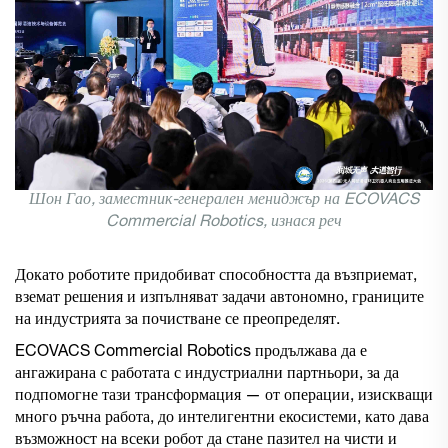
Шон Гао, заместник-генерален мениджър на ECOVACS
Commercial Robotics, изнася реч
Докато роботите придобиват способността да възприемат,
вземат решения и изпълняват задачи автономно, границите
на индустрията за почистване се преопределят.
ECOVACS Commercial Robotics продължава да е
ангажирана с работата с индустриални партньори, за да
подпомогне тази трансформация — от операции, изискващи
много ръчна работа, до интелигентни екосистеми, като дава
възможност на всеки робот да стане пазител на чисти и