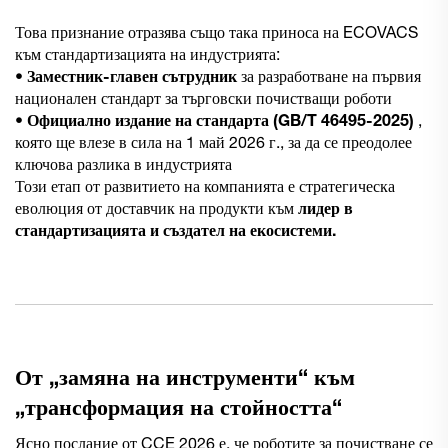
Това признание отразява също така приноса на ECOVACS
към стандартизацията на индустрията:
•
Заместник-главен сътрудник
за разработване на първия
национален стандарт за търговски почистващи роботи
•
Официално издание на стандарта (GB/T 46495-2025)
,
която ще влезе в сила на 1 май 2026 г., за да се преодолее
ключова разлика в индустрията
Този етап от развитието на компанията е стратегическа
еволюция от доставчик на продукти към
лидер в
стандартизацията и създател на екосистеми.
От „замяна на инструменти“ към
„трансформация на стойността“
Ясно послание от CCE 2026 е, че роботите за почистване се