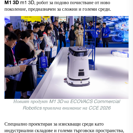
M1 3D
m1 3D, робот за подово почистване от ново
поколение, предназначен за сложни и големи среди.
Новият продукт M1 3D на ECOVACS Commercial
Robotics привлича внимание на CCE 2026
Специално проектиран за изискващи среди като
индустриални складове и големи търговски пространства,