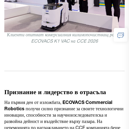
Клиенти опитват комерсиалния килимопочистващ робот
ECOVACS K1 VAC на CCE 2026
Признание и лидерство в отрасъла
На първия ден от изложбата,
ECOVACS Commercial
Robotics
получи силно признание за своите технологични
иновации, способности за научноизследователска и
развойна дейност и въздействие върху пазара. На
церемонията по награждаването на CCE компанията беше