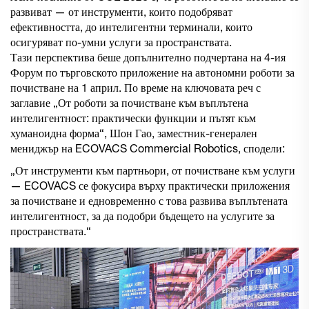
развиват — от инструменти, които подобряват
ефективността, до интелигентни терминали, които
осигуряват по-умни услуги за пространствата.
Тази перспектива беше допълнително подчертана на 4-ия
Форум по търговското приложение на автономни роботи за
почистване на 1 април. По време на ключовата реч с
заглавие „От роботи за почистване към въплътена
интелигентност: практически функции и пътят към
хуманоидна форма“, Шон Гао, заместник-генерален
мениджър на ECOVACS Commercial Robotics, сподели:
„От инструменти към партньори, от почистване към услуги
— ECOVACS се фокусира върху практически приложения
за почистване и едновременно с това развива въплътената
интелигентност, за да подобри бъдещето на услугите за
пространствата.“