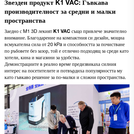
Звезден продукт K1 VAC: Гъвкава
производителност за средни и малки
пространства
Заедно с M1 3D лекият
K1 VAC
също привлече значително
внимание. Благодарение на компактния си дизайн, мощна
всмукателна сила от 20 kPa и способността за почистване
по ръбовете без зазор, той е отлично подходящ за среди като
хотели, кина и магазини за удобства.
Демонстрациите в реално време предизвикаха силния
интерес на посетителите и потвърдиха популярността му
като гъвкаво решение за по-малки и сложни пространства.