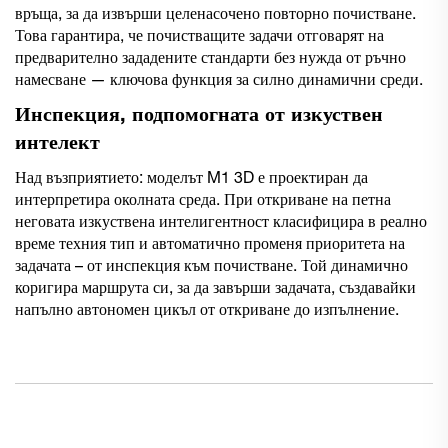
връща, за да извърши целенасочено повторно почистване.
Това гарантира, че почистващите задачи отговарят на
предварително зададените стандарти без нужда от ръчно
намесване — ключова функция за силно динамични среди.
Инспекция, подпомогната от изкуствен
интелект
Над възприятието: моделът M1 3D е проектиран да
интерпретира околната среда. При откриване на петна
неговата изкуствена интелигентност класифицира в реално
време техния тип и автоматично променя приоритета на
задачата – от инспекция към почистване. Той динамично
коригира маршрута си, за да завърши задачата, създавайки
напълно автономен цикъл от откриване до изпълнение.