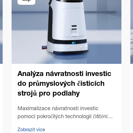
Sep
Analýza návratnosti investic
do průmyslových čisticích
strojů pro podlahy
Maximalizace návratnosti investic
pomocí pokročilých technologií čištění
podlah V dnešní konkurenčním
Zobrazit více
obchodním prostředí se manažeři