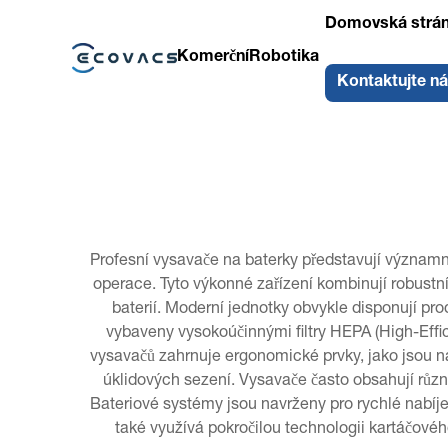
Domovská strá
Komerční
Robotika
Kontaktujte n
Profesní vysavače na baterky představují významný 
operace. Tyto výkonné zařízení kombinují robustn
baterií. Moderní jednotky obvykle disponují pro
vybaveny vysokoúčinnými filtry HEPA (High-Effici
vysavačů zahrnuje ergonomické prvky, jako jsou nap
úklidových sezení. Vysavače často obsahují různé
Bateriové systémy jsou navrženy pro rychlé nabíjen
také využívá pokročilou technologii kartáčové