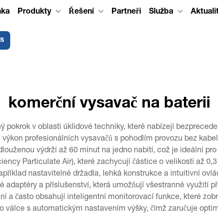
nka
Produkty
Řešení
Partneři
Služba
Aktuali
ás
komerční vysavač na baterii
pokrok v oblasti úklidové techniky, které nabízejí bezprecedent
í výkon profesionálních vysavačů s pohodlím provozu bez kabelu
dlouženou výdrží až 60 minut na jedno nabití, což je ideální pro
ency Particulate Air), které zachycují částice o velikosti až 0
říklad nastavitelné držadla, lehká konstrukce a intuitivní ovlá
 adaptéry a příslušenství, která umožňují všestranné využití př
í a často obsahují inteligentní monitorovací funkce, které zob
ho válce s automatickým nastavením výšky, čímž zaručuje optim