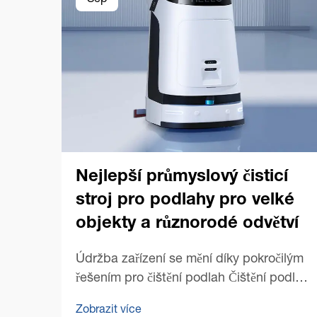
Sep
Nejlepší průmyslový čisticí
stroj pro podlahy pro velké
objekty a různorodé odvětví
Údržba zařízení se mění díky pokročilým
řešením pro čištění podlah Čištění podlah
v rozsáhlých komerčních prostorech
Zobrazit více
představuje zvláštní výzvy, které