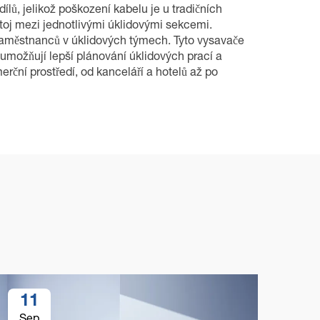
lů, jelikož poškození kabelu je u tradičních
toj mezi jednotlivými úklidovými sekcemi.
 zaměstnanců v úklidových týmech. Tyto vysavače
 umožňují lepší plánování úklidových prací a
rční prostředí, od kanceláří a hotelů až po
11
1