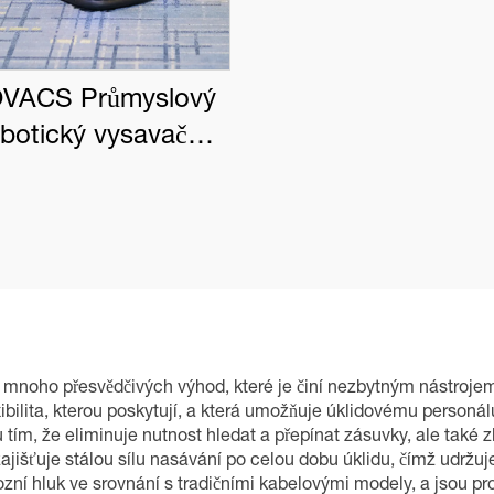
VACS Průmyslový
obotický vysavač
BOT PRO K1 VAC
mnoho přesvědčivých výhod, které je činí nezbytným nástrojem
ibilita, kterou poskytují, a která umožňuje úklidovému personá
 tím, že eliminuje nutnost hledat a přepínat zásuvky, ale také
zajišťuje stálou sílu nasávání po celou dobu úklidu, čímž udržu
ovozní hluk ve srovnání s tradičními kabelovými modely, a jsou p