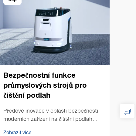
Sep
Se
Bezpečnostní funkce
Ko
průmyslových strojů pro
prů
čištění podlah
na
Předové inovace v oblasti bezpečnosti
Zákl
moderních zařízení na čištění podlah
prům
Vývoj komerčních strojů na čištění podlah
Náku
Zobrazit více
Zobra
přinesl bezprecedentní efektivitu údržby
čišt