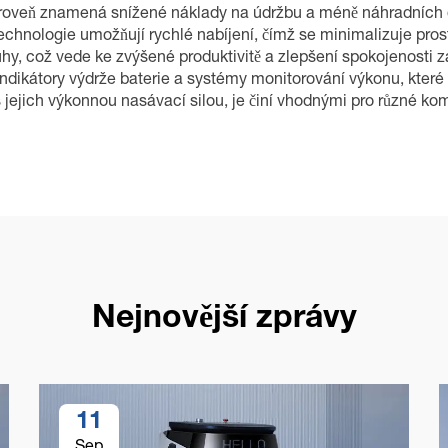
zároveň znamená snížené náklady na údržbu a méně náhradních dí
hnologie umožňují rychlé nabíjení, čímž se minimalizuje pros
uhy, což vede ke zvýšené produktivitě a zlepšení spokojenosti
 indikátory výdrže baterie a systémy monitorování výkonu, které
 jejich výkonnou nasávací silou, je činí vhodnými pro různé kome
Nejnovější zprávy
11