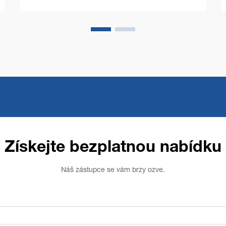
objektů a vlastníci podniků čím dál více
soustředí na optimalizaci provozních
nákladů a zároveň na zachování
bezchybné čistoty...
Získejte bezplatnou nabídku
Náš zástupce se vám brzy ozve.