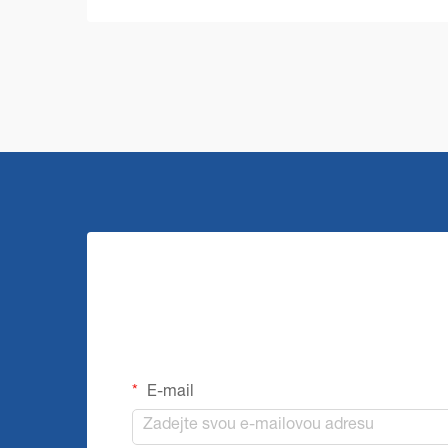
vyžadují odolná a efektivní řešení. Stroj
pro čištění podlah ve velkém...
E-mail