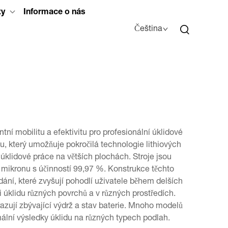
ty
Informace o nás
Čeština
ní mobilitu a efektivitu pro profesionální úklidové
, který umožňuje pokročilá technologie lithiových
 úklidové práce na větších plochách. Stroje jsou
,3 mikronu s účinností 99,97 %. Konstrukce těchto
dání, které zvyšují pohodlí uživatele během delších
i úklidu různých povrchů a v různých prostředích.
razují zbývající výdrž a stav baterie. Mnoho modelů
ální výsledky úklidu na různých typech podlah.