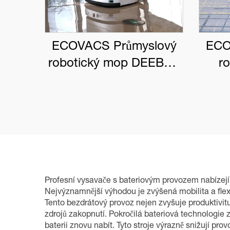
ECOVACS Průmyslový
ECO
robotický mop DEEBOT
r
PRO M1
DEE
Profesní vysavače s bateriovým provozem nabízejí 
Nejvýznamnější výhodou je zvýšená mobilita a flex
Tento bezdrátový provoz nejen zvyšuje produktivitu
zdrojů zakopnutí. Pokročilá bateriová technologie 
baterii znovu nabít. Tyto stroje výrazně snižují pr