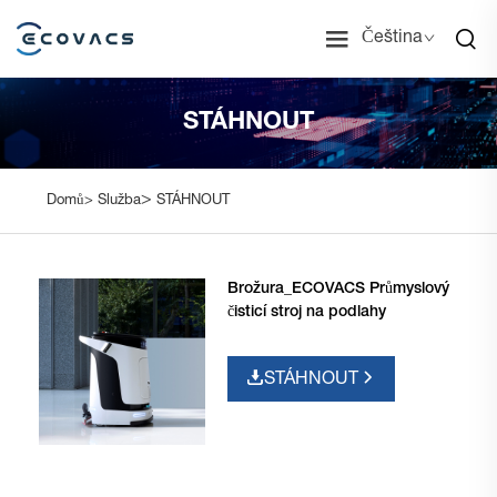
Čeština
STÁHNOUT
>
Domů>
Služba
STÁHNOUT
Brožura_ECOVACS Průmyslový
čisticí stroj na podlahy
STÁHNOUT