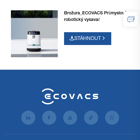
Brožura_ECOVACS Průmyslový
robotický vysavač
STÁHNOUT