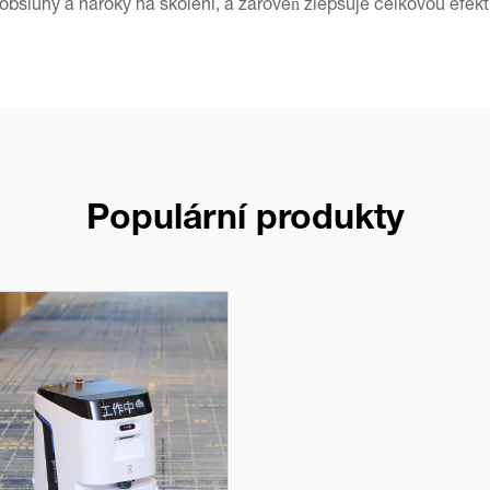
obsluhy a nároky na školení, a zároveň zlepšuje celkovou efektiv
Populární produkty