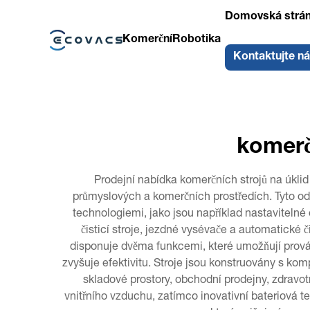
Domovská strá
Komerční
Robotika
Kontaktujte n
komerčn
Prodejní nabídka komerčních strojů na úkli
průmyslových a komerčních prostředích. Tyto od
technologiemi, jako jsou například nastavitelné 
čisticí stroje, jezdné vysévače a automatické 
disponuje dvěma funkcemi, které umožňují provád
zvyšuje efektivitu. Stroje jsou konstruovány s kom
skladové prostory, obchodní prodejny, zdravotn
vnitřního vzduchu, zatímco inovativní bateriová 