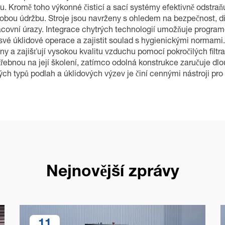
romě toho výkonné čisticí a sací systémy efektivně odstraňují
obou údržbu. Stroje jsou navrženy s ohledem na bezpečnost, 
pracovní úrazy. Integrace chytrých technologií umožňuje progra
 úklidové operace a zajistit soulad s hygienickými normami. Ty
ény a zajišťují vysokou kvalitu vzduchu pomocí pokročilých fil
otřebnou na její školení, zatímco odolná konstrukce zaručuje d
ných typů podlah a úklidových výzev je činí cennými nástroji pr
Nejnovější zprávy
11