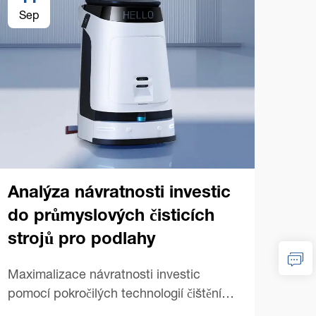
Sep
Se
Analýza návratnosti investic
do průmyslových čisticích
strojů pro podlahy
Tip
prů
Maximalizace návratnosti investic
na
pomocí pokročilých technologií čištění
podlah V dnešní konkurenčním