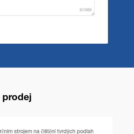
0/1000
o prodej
čním strojem na čištění tvrdých podlah