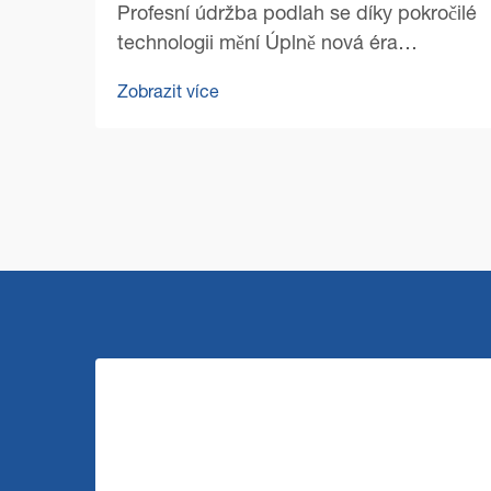
Profesní údržba podlah se díky pokročilé
technologii mění Úplně nová éra
profesionálního čištění se zahájila s
Zobrazit více
nástupem špičkových technologií pro
čištění podlah v komerčním prostředí.
Řízení zařízení se od té doby výrazně...