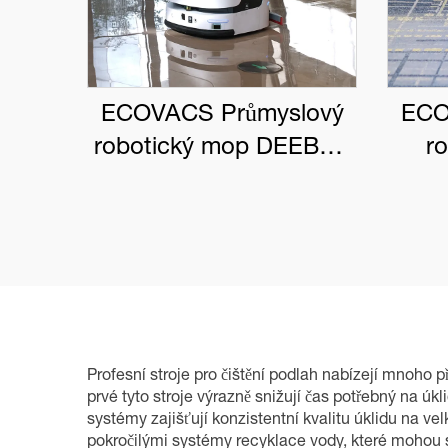
ECOVACS Průmyslový
ECO
robotický mop DEEBOT
r
PRO M1
DEE
Profesní stroje pro čištění podlah nabízejí mnoho p
prvé tyto stroje výrazně snižují čas potřebný na ú
systémy zajišťují konzistentní kvalitu úklidu na v
pokročilými systémy recyklace vody, které mohou 