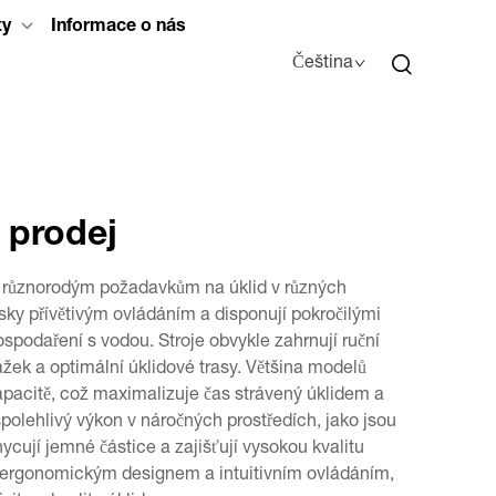
ty
Informace o nás
Čeština
o prodej
la různorodým požadavkům na úklid v různých
ky přívětivým ovládáním a disponují pokročilými
ospodaření s vodou. Stroje obvykle zahrnují ruční
ážek a optimální úklidové trasy. Většina modelů
apacitě, což maximalizuje čas strávený úklidem a
spolehlivý výkon v náročných prostředích, jako jsou
ycují jemné částice a zajišťují vysokou kvalitu
jí ergonomickým designem a intuitivním ovládáním,