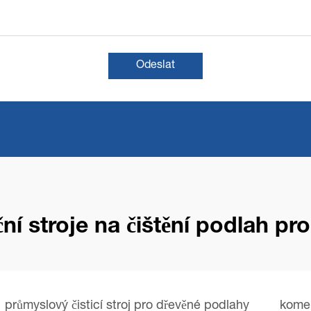
Odeslat
í stroje na čištění podlah pr
průmyslový čisticí stroj pro dřevěné podlahy
komer