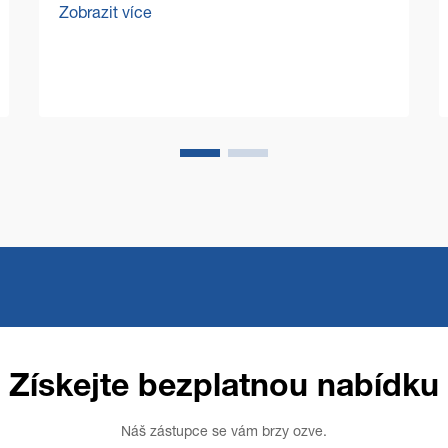
Zobrazit více
představuje zvláštní výzvy, které
vyžadují odolná a efektivní řešení. Stroj
pro čištění podlah ve velkém...
Získejte bezplatnou nabídku
Náš zástupce se vám brzy ozve.