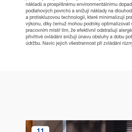
nákladů a prospěšnému environmentálnímu dopadu. K
podlahových povrchů a snižují náklady na dlouhod
a protiskluzovou technologií, které minimalizují 
výkonu, díky čemuž mohou podniky optimalizovat své
pracovním místě tím, že efektivně odstraňují alerg
přívětivé ovládání snižují únavu obsluhy a dobu p
údržbu. Navíc jejich všestrannost při zvládání růz
11