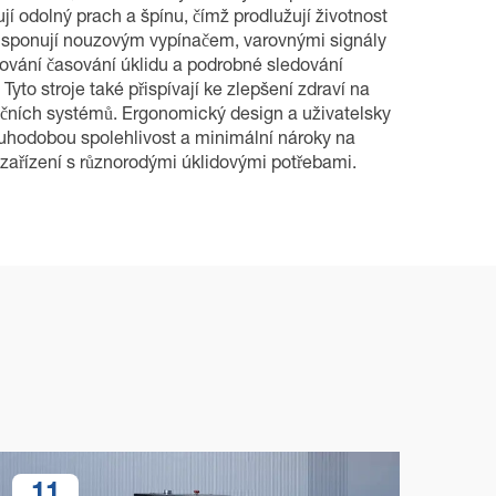
 odolný prach a špínu, čímž prodlužují životnost
disponují nouzovým vypínačem, varovnými signály
mování časování úklidu a podrobné sledování
to stroje také přispívají ke zlepšení zdraví na
tračních systémů. Ergonomický design a uživatelsky
louhodobou spolehlivost a minimální nároky na
o zařízení s různorodými úklidovými potřebami.
11
1