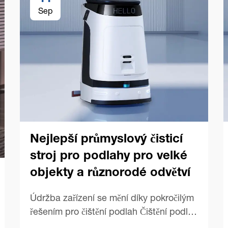
Sep
Nejlepší průmyslový čisticí
stroj pro podlahy pro velké
objekty a různorodé odvětví
Údržba zařízení se mění díky pokročilým
řešením pro čištění podlah Čištění podlah
v rozsáhlých komerčních prostorech