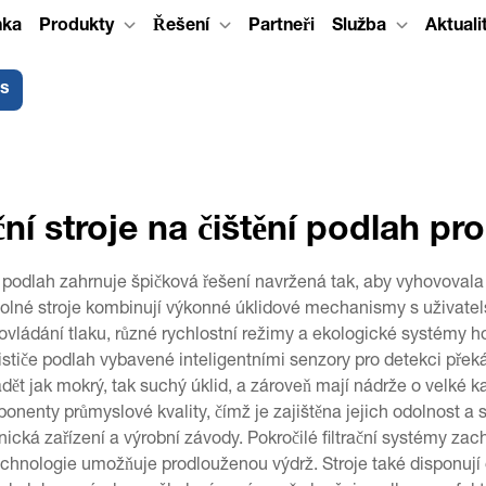
nka
Produkty
Řešení
Partneři
Služba
Aktuali
ás
í stroje na čištění podlah pr
d podlah zahrnuje špičková řešení navržená tak, aby vyhovova
olné stroje kombinují výkonné úklidové mechanismy s uživatels
ovládání tlaku, různé rychlostní režimy a ekologické systémy h
čističe podlah vybavené inteligentními senzory pro detekci přek
ět jak mokrý, tak suchý úklid, a zároveň mají nádrže o velké k
ponenty průmyslové kvality, čímž je zajištěna jejich odolnost a 
ická zařízení a výrobní závody. Pokročilé filtrační systémy zach
technologie umožňuje prodlouženou výdrž. Stroje také disponu