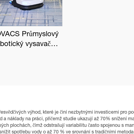
VACS Průmyslový
obotický vysavač
BOT PRO K1 VAC
řesvědčivých výhod, které je činí nezbytnými investicemi pro podn
klid a náklady na práci, přičemž studie ukazují až 70% snížení
elkých plochách, čímž odstraňují variabilitu často spojenou s m
snížit spotřebu vody o až 70 % ve srovnání s tradičními meto