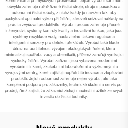
komerčních a průmyslových prostředích. Jejich výrobní sortiment
obvykle zahrnuje ručně řízené čisticí stroje, stroje s posádkou a
autonomní čistící roboty, z nichž každý je navržen tak, aby
poskytoval optimální výkon při čištění, zároveň snižoval náklady na
práci a zvyšoval produktivitu. Výrobní proces zahrnuje přesné
inženýrství, systémy kontroly kvality a inovativní funkce, jako jsou
systémy recyklace vody, nastavitelné tlakové regulace a
inteligentní senzory pro detekci překážek. Výrobci také klade
důraz na udržitelnost vývojem ekologických řešení, která
minimalizují spotřebu vody a chemikálií, přičemž zaručují vynikající
výsledky čištění. Výrobní zařízení jsou vybavena moderními
výrobními linkami, zkušebními laboratořemi a výzkumnými a
vývojovými centry, které zajišťují nepřetržité inovace a zlepšování
produktů. Jejich odbornost zahrnuje nejen výrobu, ale také
komplexní podporu pro zákazníky, technické školení a servis po
prodeji, čímž zajistí, že zákazníci získají maximální užitek ze svých
investic do čisticí techniky.