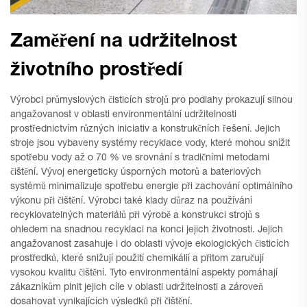
Zaměření na udržitelnost
životního prostředí
Výrobci průmyslových čisticích strojů pro podlahy prokazují silnou
angažovanost v oblasti environmentální udržitelnosti
prostřednictvím různých iniciativ a konstrukčních řešení. Jejich
stroje jsou vybaveny systémy recyklace vody, které mohou snížit
spotřebu vody až o 70 % ve srovnání s tradičními metodami
čištění. Vývoj energeticky úsporných motorů a bateriových
systémů minimalizuje spotřebu energie při zachování optimálního
výkonu při čištění. Výrobci také klady důraz na používání
recyklovatelných materiálů při výrobě a konstrukci strojů s
ohledem na snadnou recyklaci na konci jejich životnosti. Jejich
angažovanost zasahuje i do oblasti vývoje ekologických čisticích
prostředků, které snižují použití chemikálií a přitom zaručují
vysokou kvalitu čištění. Tyto environmentální aspekty pomáhají
zákazníkům plnit jejich cíle v oblasti udržitelnosti a zároveň
dosahovat vynikajících výsledků při čištění.