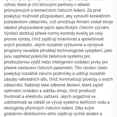
výhod, které je činí klíčovými partnery v oblasti
průmyslových a komerčních čisticích řešení. Za prvé
poskytují možnosti přizpůsobení, aby vyhověli konkrétním
požadavkům zákazníků, což umožňuje firmám získat stroje
ideálně přizpůsobené jejich specifickým čisticím výzvám.
Výrobci dodržují přísné normy kontroly kvality po celý
proces výroby, čímž zajišťují trvanlivost a spolehlivost
svých produktů. Jejich rozsáhlé výzkumné a vývojové
programy neustále přinášejí technologická vylepšení, jako
jsou například pokročilé bateriové systémy pro
prodlouženou výdrž nebo inteligentní ovládací prvky pro
přesné nastavení čisticích parametrů. Tito výrobci často
poskytují rozsáhlé záruční podmínky a udržují rozsáhlé
zásoby náhradních dílů, čímž minimalizují prostojy u svých
zákazníků. Nabízejí také odborné školení, které zajistí
optimální ovládání a údržbu strojů, čímž prodlouží
životnost a efektivitu zařízení. Jejich angažmá ve
udržitelnosti se odráží ve vývoji systémů šetřících vodu a
ekologicky příznivých čisticích řešení. Díky svým
globálním distribučním sítím zajišťují rychlé dodání a