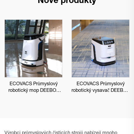
Nové produkty
ECOVACS Průmyslový
ECOVACS Průmyslový
robotický mop DEEBOT
robotický vysavač DEEBOT
PRO M1
PRO K1 VAC
Výrobci průmyslových čisticích strojů nabízejí mnoho