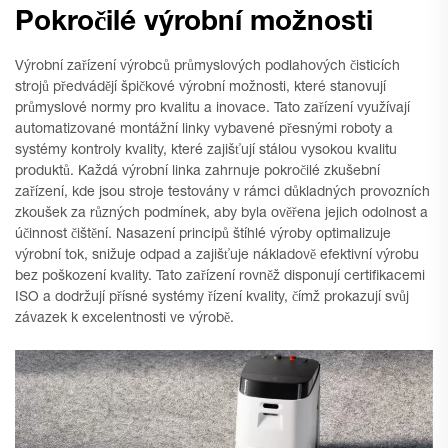
Pokročilé výrobní možnosti
Výrobní zařízení výrobců průmyslových podlahových čisticích
strojů předvádějí špičkové výrobní možnosti, které stanovují
průmyslové normy pro kvalitu a inovace. Tato zařízení využívají
automatizované montážní linky vybavené přesnými roboty a
systémy kontroly kvality, které zajišťují stálou vysokou kvalitu
produktů. Každá výrobní linka zahrnuje pokročilé zkušební
zařízení, kde jsou stroje testovány v rámci důkladných provozních
zkoušek za různých podmínek, aby byla ověřena jejich odolnost a
účinnost čištění. Nasazení principů štíhlé výroby optimalizuje
výrobní tok, snižuje odpad a zajišťuje nákladově efektivní výrobu
bez poškození kvality. Tato zařízení rovněž disponují certifikacemi
ISO a dodržují přísné systémy řízení kvality, čímž prokazují svůj
závazek k excelentnosti ve výrobě.