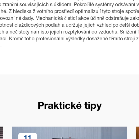
iko zranění souvisejících s úklidem. Pokročilé systémy odsávání v
 Z hlediska životního prostředí optimalizují tyto stroje spotře
í provozní náklady. Mechanická čisticí akce účinně odstraňuje za
ost dlaždicových podlah a udržuje jejich vzhled po delší dobu. 
ch a nečistoty namísto jejich rozptylování do vzduchu. Snížení 
cí. Kromě toho profesionální výsledky dosažené těmito stroji zv
.
Praktické tipy
11