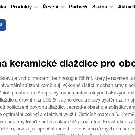
nka
Produkty
Řešení
Partneři
Služba
Aktuali
ás
 na keramické dlaždice pro ob
dstavuje vrchol moderní technologie čištění, který je navržen ta
iverzální zařízení kombinují výkonné čisticí mechanismy s pokro
čních prostorech. Stroj je vybaven nastavitelnými tlakovými rež
aždic a úrovním znečištění. Jeho dvoubrokový systém zahrnuje 
ňují poškození povrchu dlaždic. Jednotka obsahuje sofistikovaný
uje optimální pokrytí a efektivní využití čisticích materiálů. 
vá podlahy téměř suché a okamžitě použitelné. Konstrukce zah
 údržbu, což zajišťuje přístupnost pro obsluhu různých zkušenost