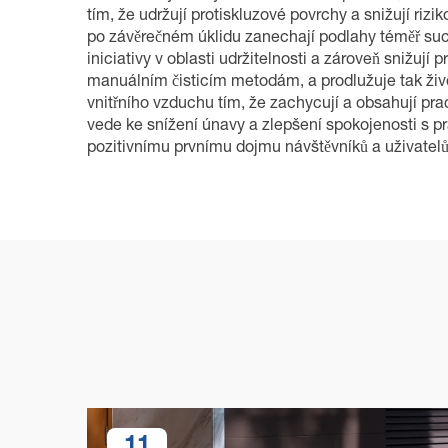
tím, že udržují protiskluzové povrchy a snižují riz
po závěrečném úklidu zanechají podlahy téměř suché.
iniciativy v oblasti udržitelnosti a zároveň snižuj
manuálním čisticím metodám, a prodlužuje tak životn
vnitřního vzduchu tím, že zachycují a obsahují pra
vede ke snížení únavy a zlepšení spokojenosti s pra
pozitivnímu prvnímu dojmu návštěvníků a uživatelů
11