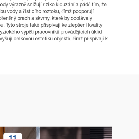
ody výrazně snižují riziko klouzání a pádů tím, že
bu vody a čisticího roztoku, čímž podporují
kořeněný prach a skvrny, které by odolávaly
Tyto stroje také přispívají ke zlepšení kvality
fyzického vypětí pracovníků provádějících úklid
yšují celkovou estetiku objektů, čímž přispívají k
11
1