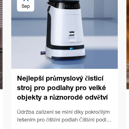
Sep
Nejlepší průmyslový čisticí
stroj pro podlahy pro velké
objekty a různorodé odvětví
Údržba zařízení se mění díky pokročilým
řešením pro čištění podlah Čištění podlah
v rozsáhlých komerčních prostorech