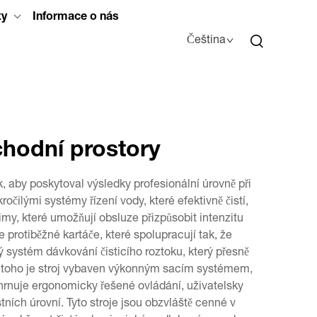
ty
Informace o nás
Čeština
chodní prostory
k, aby poskytoval výsledky profesionální úrovně při
čilými systémy řízení vody, které efektivně čistí,
imy, které umožňují obsluze přizpůsobit intenzitu
protiběžné kartáče, které spolupracují tak, že
 systém dávkování čisticího roztoku, který přesně
Kromě toho je stroj vybaven výkonným sacím systémem,
rnuje ergonomicky řešené ovládání, uživatelsky
ních úrovní. Tyto stroje jsou obzvláště cenné v