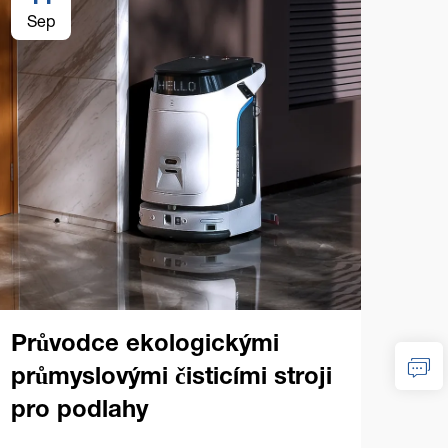
Sep
Se
Ko
prů
na
Průvodce ekologickými
průmyslovými čisticími stroji
Zákl
pro podlahy
prům
Náku