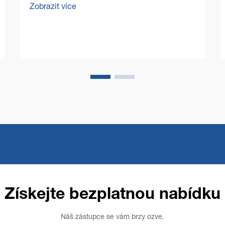
Zobrazit více
představuje zvláštní výzvy, které
vyžadují odolná a efektivní řešení. Stroj
pro čištění podlah ve velkém...
Získejte bezplatnou nabídku
Náš zástupce se vám brzy ozve.