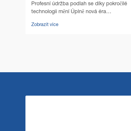
Profesní údržba podlah se díky pokročilé
technologii mění Úplně nová éra
profesionálního čištění se zahájila s
Zobrazit více
nástupem špičkových technologií pro
čištění podlah v komerčním prostředí.
Řízení zařízení se od té doby výrazně...