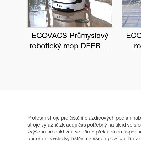
ECOVACS Průmyslový
ECO
robotický mop DEEBOT
r
PRO M1
DEE
Profesní stroje pro čištění dlaždicových podlah na
stroje výrazně zkracují čas potřebný na úklid ve 
zvýšená produktivita se přímo překládá do úspor na
uniformní výsledky čištění na všech povších, čímž od