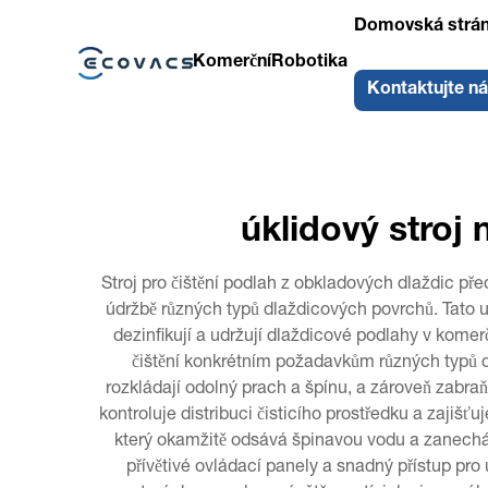
Domovská strá
Komerční
Robotika
Kontaktujte n
úklidový stroj
Stroj pro čištění podlah z obkladových dlaždic pře
údržbě různých typů dlaždicových povrchů. Tato un
dezinfikují a udržují dlaždicové podlahy v komer
čištění konkrétním požadavkům různých typů dl
rozkládají odolný prach a špínu, a zároveň zabra
kontroluje distribuci čisticího prostředku a zajišť
který okamžitě odsává špinavou vodu a zanechá
přívětivé ovládací panely a snadný přístup pro