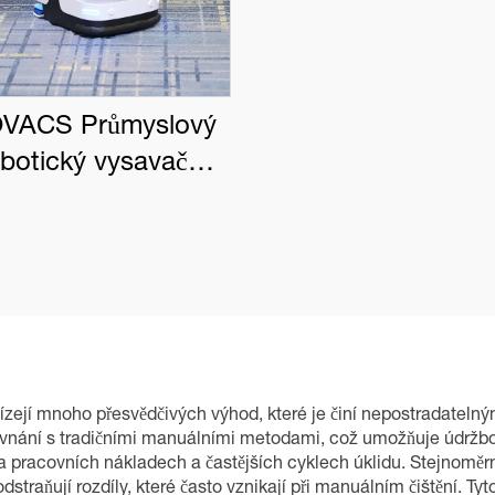
VACS Průmyslový
obotický vysavač
BOT PRO K1 VAC
bízejí mnoho přesvědčivých výhod, které je činí nepostradateln
srovnání s tradičními manuálními metodami, což umožňuje údržbo
 pracovních nákladech a častějších cyklech úklidu. Stejnoměrný 
straňují rozdíly, které často vznikají při manuálním čištění. Ty