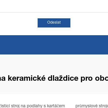
Odeslat
 na keramické dlaždice pro ob
čisticí stroj na podlahy s kartáčem
průmyslové stroje