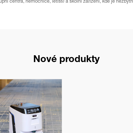
pní centra, nemocnice, letiště a školní zařízení, kde je nezby
Nové produkty