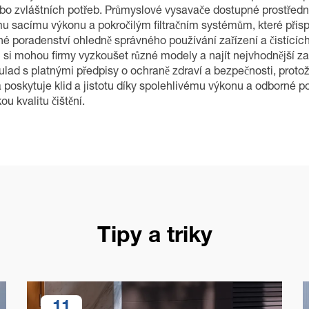
bo zvláštních potřeb. Průmyslové vysavače dostupné prostředni
u sacímu výkonu a pokročilým filtračním systémům, které přisp
né poradenství ohledně správného používání zařízení a čistí
 si mohou firmy vyzkoušet různé modely a najít nejvhodnější za
lad s platnými předpisy o ochraně zdraví a bezpečnosti, protož
 poskytuje klid a jistotu díky spolehlivému výkonu a odborné 
ou kvalitu čištění.
Tipy a triky
11