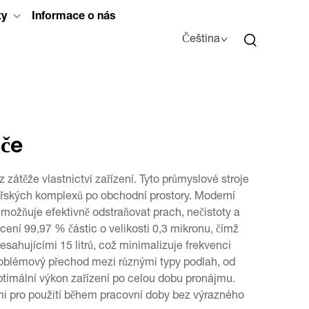
ty
Informace o nás
Čeština
če
átěže vlastnictví zařízení. Tyto průmyslové stroje
lářských komplexů po obchodní prostory. Moderní
možňuje efektivně odstraňovat prach, nečistoty a
cení 99,97 % částic o velikosti 0,3 mikronu, čímž
esahujícími 15 litrů, což minimalizuje frekvenci
problémový přechod mezi různými typy podlah, od
ptimální výkon zařízení po celou dobu pronájmu.
dnými pro použití během pracovní doby bez výrazného