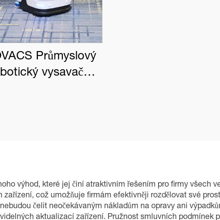
VACS Průmyslový
obotický vysavač
BOT PRO K1 VAC
o výhod, které jej činí atraktivním řešením pro firmy všech ve
zařízení, což umožňuje firmám efektivněji rozdělovat své pro
my nebudou čelit neočekávaným nákladům na opravy ani výpadkům
ravidelných aktualizací zařízení. Pružnost smluvních podmíne