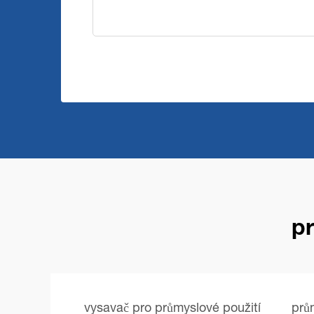
p
vysavač pro průmyslové použití
prů