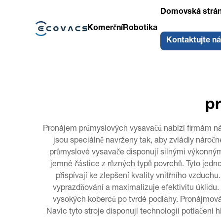
Domovská strá
Komerční
Robotika
Kontaktujte n
p
Pronájem průmyslových vysavačů nabízí firmám nákl
jsou speciálně navrženy tak, aby zvládly nároč
průmyslové vysavače disponují silnými výkonnými
jemné částice z různých typů povrchů. Tyto jedno
přispívají ke zlepšení kvality vnitřního vzduch
vyprazdňování a maximalizuje efektivitu úklidu
vysokých koberců po tvrdé podlahy. Pronájmová 
Navíc tyto stroje disponují technologií potlačení 