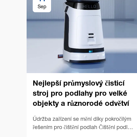
Sep
Nejlepší průmyslový čisticí
stroj pro podlahy pro velké
objekty a různorodé odvětví
Údržba zařízení se mění díky pokročilým
řešením pro čištění podlah Čištění podlah
v rozsáhlých komerčních prostorech