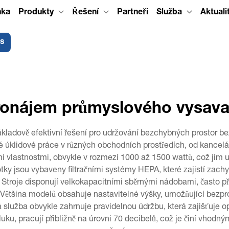
nka
Produkty
Řešení
Partneři
Služba
Aktuali
ás
ronájem průmyslového vysava
adově efektivní řešení pro udržování bezchybných prostor bez z
né úklidové práce v různých obchodních prostředích, od kance
 vlastnostmi, obvykle v rozmezí 1000 až 1500 wattů, což jim u
tky jsou vybaveny filtračními systémy HEPA, které zajistí zachy
u. Stroje disponují velkokapacitními sběrnými nádobami, často př
. Většina modelů obsahuje nastavitelné výšky, umožňující bez
služba obvykle zahrnuje pravidelnou údržbu, která zajišťuje o
hluku, pracují přibližně na úrovni 70 decibelů, což je činí vho