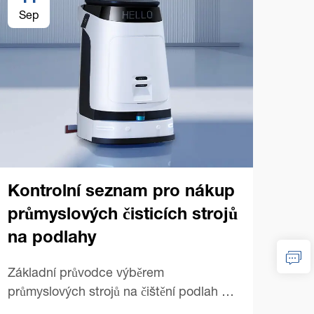
Sep
Se
Kontrolní seznam pro nákup
průmyslových čisticích strojů
na podlahy
Tip
prů
Základní průvodce výběrem
na
průmyslových strojů na čištění podlah –
Nákup vhodného průmyslového stroje na