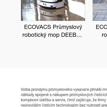
ECOVACS Průmyslový
ECO
robotický mop DEEBOT
r
PRO M1
DEE
Volba pronájmu průmyslového vysavače přináší mnoh
náklady spojené s nákupem průmyslových čisticích 
komplexní údržbu a servis, čímž zajišťuje, že fir
nejnovějším čistícím technologiím bez nutnosti p