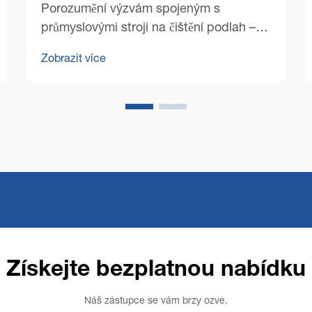
Porozumění výzvám spojeným s
průmyslovými stroji na čištění podlah –
Průmyslové stroje na čištění podlah jsou
Zobrazit více
nezbytnými nástroji pro udržování
bezchybného stavu objektů v různých
odvětvích. Od obchodních prostor po
sklady zvládají tyto výkonné stroje
náročné...
Získejte bezplatnou nabídku
Náš zástupce se vám brzy ozve.