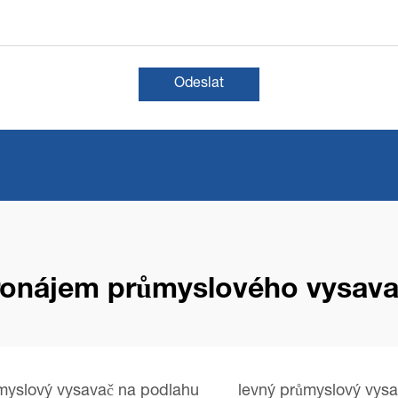
Odeslat
ronájem průmyslového vysava
myslový vysavač na podlahu
levný průmyslový vys