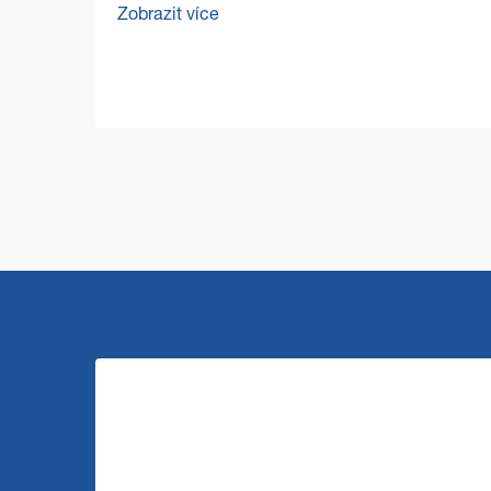
Zobrazit více
představuje zvláštní výzvy, které
vyžadují odolná a efektivní řešení. Stroj
pro čištění podlah ve velkém...