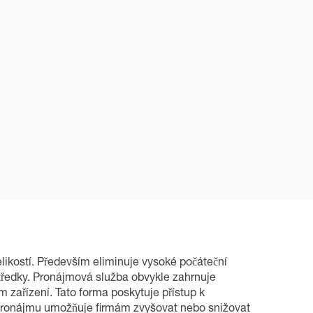
likostí. Především eliminuje vysoké počáteční
středky. Pronájmová služba obvykle zahrnuje
 zařízení. Tato forma poskytuje přístup k
k pronájmu umožňuje firmám zvyšovat nebo snižovat