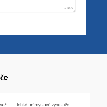
0/1000
če
avač
lehké průmyslové vysavače