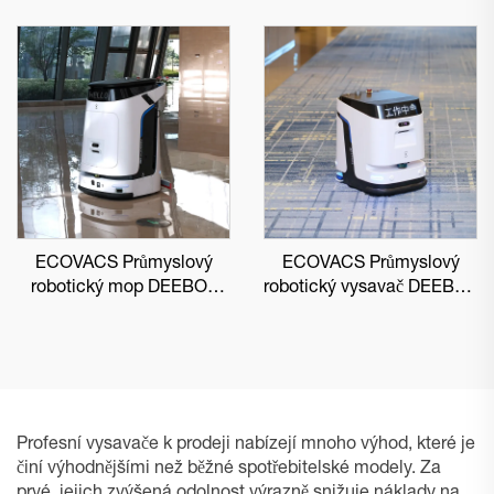
ECOVACS Průmyslový
ECOVACS Průmyslový
robotický mop DEEBOT
robotický vysavač DEEBOT
PRO M1
PRO K1 VAC
Profesní vysavače k prodeji nabízejí mnoho výhod, které je
činí výhodnějšími než běžné spotřebitelské modely. Za