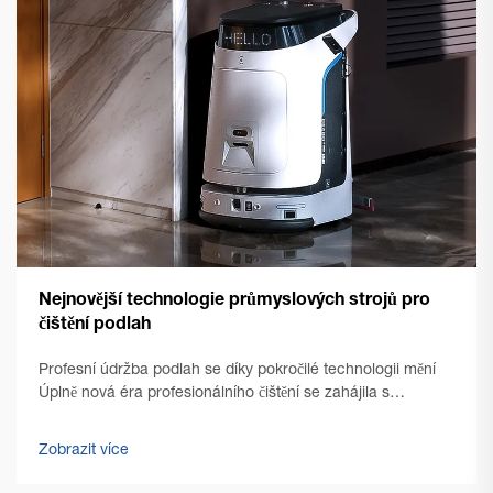
Nejnovější technologie průmyslových strojů pro
čištění podlah
Profesní údržba podlah se díky pokročilé technologii mění
Úplně nová éra profesionálního čištění se zahájila s
nástupem špičkových technologií pro čištění podlah v
komerčním prostředí. Řízení zařízení se od té doby
Zobrazit více
výrazně...