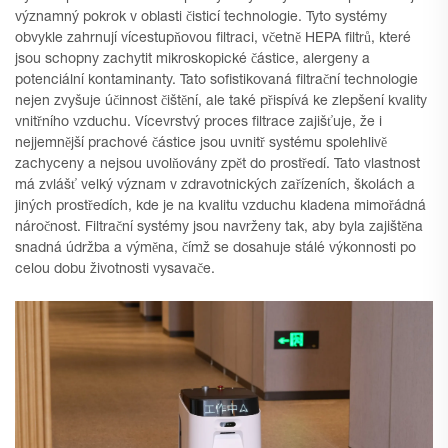
významný pokrok v oblasti čisticí technologie. Tyto systémy
obvykle zahrnují vícestupňovou filtraci, včetně HEPA filtrů, které
jsou schopny zachytit mikroskopické částice, alergeny a
potenciální kontaminanty. Tato sofistikovaná filtrační technologie
nejen zvyšuje účinnost čištění, ale také přispívá ke zlepšení kvality
vnitřního vzduchu. Vícevrstvý proces filtrace zajišťuje, že i
nejjemnější prachové částice jsou uvnitř systému spolehlivě
zachyceny a nejsou uvolňovány zpět do prostředí. Tato vlastnost
má zvlášť velký význam v zdravotnických zařízeních, školách a
jiných prostředích, kde je na kvalitu vzduchu kladena mimořádná
náročnost. Filtrační systémy jsou navrženy tak, aby byla zajištěna
snadná údržba a výměna, čímž se dosahuje stálé výkonnosti po
celou dobu životnosti vysavače.