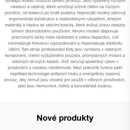
vynikající kvalitu vzduchu během provozu. Jsou vybaveny různými
nástavci a nástroji, které umožňují účinné čištění na různých
površích, od koberců po tvrdé podlahy. Nejnovější modely zahrnují
ergonomické konstrukce s nastavitelnými rukojetěmi, lehkými
materiály a hladce se valícími kolečky, které snižují únavu obsluhy
během dlouhodobého používání. Mnoho modelů disponuje
prachovými sáčky nebo nádobami s velkou kapacitou, což
minimalizuje frekvenci vyprazdňování a maximalizuje efektivitu
čištění. Tyto stroje profesionální třídy jsou vyrobeny z odolných
komponent, včetně vyztuženého pouzdra, průmyslových motorů a
odolných síťových kabelů, čímž zaručují spolehlivý výkon v
prostorách s vysokou návštěvností. Mezi pokročilé funkce patří
například technologie potlačení hluku a energeticky úsporný
provoz, díky čemuž jsou vhodné pro použití v citlivých prostředích,
jako jsou nemocnice, hotely a kancelářské budovy.
Nové produkty