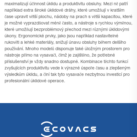
maximalizují účinnost úklidu a produktivitu obsluhy. Mezi ně patří
například extra široké úklidové dráhy, které umožňují v kratším
čase upravit větší plochu, nádoby na prach s větší kapacitou, které
je možné vyprazdňovat méně často, a nástroje s rychlou výměnou,
které umožňují bezproblémový přechod mezi různými úklidovými
úkony. Ergonomické prvky, jako jsou například nastavitelné
rukověti a lehké materiály, snižují únavu obsluhy během delšího
používání. Mnoho modelů disponuje také úložným prostorem pro
nástroje přímo na vysavači, čímž je zajištěno, že potřebné
příslušenství je vždy snadno dostupné. Kombinace těchto funkcí
zvyšujících produktivitu vede k výrazné úspoře času a zlepšeným
výsledkům úklidu, a činí tak tyto vysavače nezbytnou investicí pro
profesionální úklidové operace.