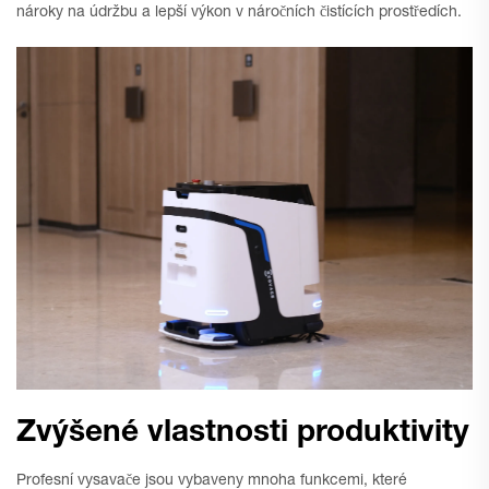
nároky na údržbu a lepší výkon v náročních čistících prostředích.
Zvýšené vlastnosti produktivity
Profesní vysavače jsou vybaveny mnoha funkcemi, které