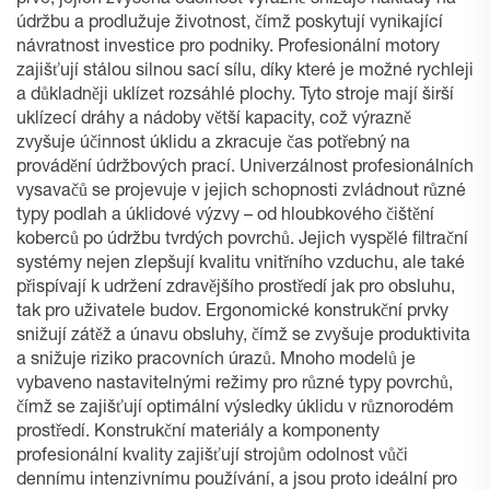
prvé, jejich zvýšená odolnost výrazně snižuje náklady na
údržbu a prodlužuje životnost, čímž poskytují vynikající
návratnost investice pro podniky. Profesionální motory
zajišťují stálou silnou sací sílu, díky které je možné rychleji
a důkladněji uklízet rozsáhlé plochy. Tyto stroje mají širší
uklízecí dráhy a nádoby větší kapacity, což výrazně
zvyšuje účinnost úklidu a zkracuje čas potřebný na
provádění údržbových prací. Univerzálnost profesionálních
vysavačů se projevuje v jejich schopnosti zvládnout různé
typy podlah a úklidové výzvy – od hloubkového čištění
koberců po údržbu tvrdých povrchů. Jejich vyspělé filtrační
systémy nejen zlepšují kvalitu vnitřního vzduchu, ale také
přispívají k udržení zdravějšího prostředí jak pro obsluhu,
tak pro uživatele budov. Ergonomické konstrukční prvky
snižují zátěž a únavu obsluhy, čímž se zvyšuje produktivita
a snižuje riziko pracovních úrazů. Mnoho modelů je
vybaveno nastavitelnými režimy pro různé typy povrchů,
čímž se zajišťují optimální výsledky úklidu v různorodém
prostředí. Konstrukční materiály a komponenty
profesionální kvality zajišťují strojům odolnost vůči
dennímu intenzivnímu používání, a jsou proto ideální pro