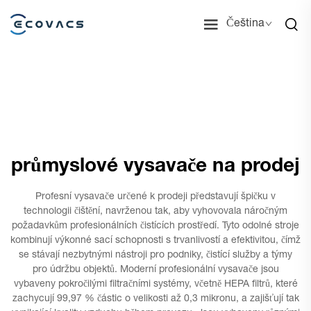
Čeština
průmyslové vysavače na prodej
Profesní vysavače určené k prodeji představují špičku v
technologii čištění, navrženou tak, aby vyhovovala náročným
požadavkům profesionálních čistících prostředí. Tyto odolné stroje
kombinují výkonné sací schopnosti s trvanlivostí a efektivitou, čímž
se stávají nezbytnými nástroji pro podniky, čistící služby a týmy
pro údržbu objektů. Moderní profesionální vysavače jsou
vybaveny pokročilými filtračními systémy, včetně HEPA filtrů, které
zachycují 99,97 % částic o velikosti až 0,3 mikronu, a zajišťují tak