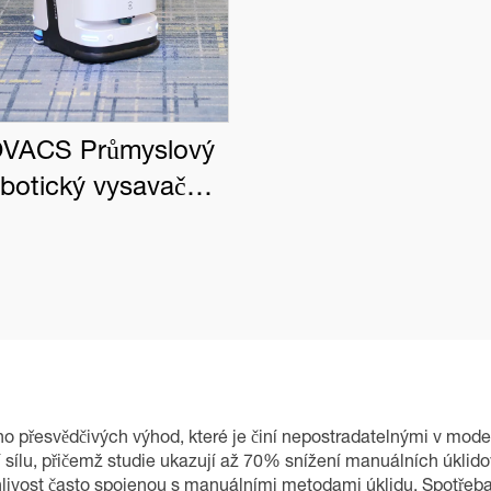
VACS Průmyslový
obotický vysavač
BOT PRO K1 VAC
ho přesvědčivých výhod, které je činí nepostradatelnými v moder
 sílu, přičemž studie ukazují až 70% snížení manuálních úklidov
livost často spojenou s manuálními metodami úklidu. Spotřeba 