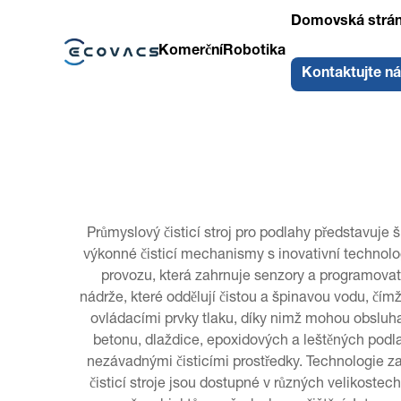
Domovská strá
Komerční
Robotika
Kontaktujte n
Průmyslový čisticí stroj pro podlahy představuje 
výkonné čisticí mechanismy s inovativní technolog
provozu, která zahrnuje senzory a programovatel
nádrže, které oddělují čistou a špinavou vodu, čímž
ovládacími prvky tlaku, díky nimž mohou obsluha 
betonu, dlaždice, epoxidových a leštěných podla
nezávadnými čisticími prostředky. Technologie za
čisticí stroje jsou dostupné v různých velikoste