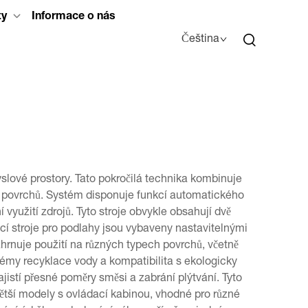
ty
Informace o nás
Čeština
yslové prostory. Tato pokročilá technika kombinuje
ech povrchů. Systém disponuje funkcí automatického
využití zdrojů. Tyto stroje obvykle obsahují dvě
ticí stroje pro podlahy jsou vybaveny nastavitelnými
ahrnuje použití na různých typech povrchů, včetně
témy recyklace vody a kompatibilita s ekologicky
istí přesné poměry směsi a zabrání plýtvání. Tyto
větší modely s ovládací kabinou, vhodné pro různé