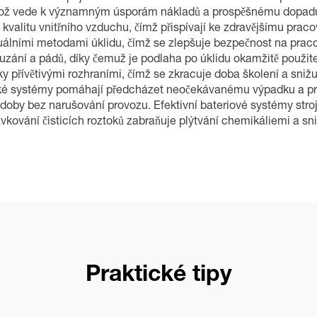
ž vede k významným úsporám nákladů a prospěšnému dopadu na 
cí kvalitu vnitřního vzduchu, čímž přispívají ke zdravějšímu pr
lními metodami úklidu, čímž se zlepšuje bezpečnost na pracovi
klouzání a pádů, díky čemuž je podlaha po úklidu okamžitě použite
ky přívětivými rozhraními, čímž se zkracuje doba školení a sniž
cké systémy pomáhají předcházet neočekávanému výpadku a prodl
doby bez narušování provozu. Efektivní bateriové systémy strojů
ávkování čisticích roztoků zabraňuje plýtvání chemikáliemi a sn
Praktické tipy