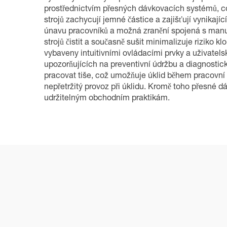
prostřednictvím přesných dávkovacích systémů, co
strojů zachycují jemné částice a zajišťují vynikají
únavu pracovníků a možná zranění spojená s manuá
strojů čistit a současně sušit minimalizuje riziko 
vybaveny intuitivními ovládacími prvky a uživatels
upozorňujících na preventivní údržbu a diagnosti
pracovat tiše, což umožňuje úklid během pracovní 
nepřetržitý provoz při úklidu. Kromě toho přesné d
udržitelným obchodním praktikám.