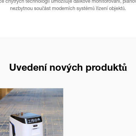
ace chytrých technologií umožňuje dálkové monitorování, pláno
nezbytnou součást moderních systémů řízení objektů.
Uvedení nových produktů