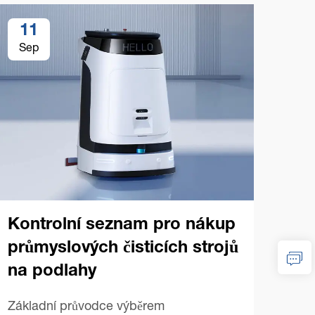
11
1
Sep
Se
Kontrolní seznam pro nákup
průmyslových čisticích strojů
na podlahy
Tip
prů
Základní průvodce výběrem