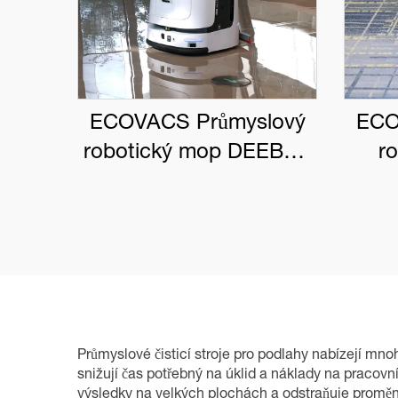
ECOVACS Průmyslový
ECO
robotický mop DEEBOT
r
PRO M1
DEE
Průmyslové čisticí stroje pro podlahy nabízejí mno
snižují čas potřebný na úklid a náklady na pracovní
výsledky na velkých plochách a odstraňuje proměn