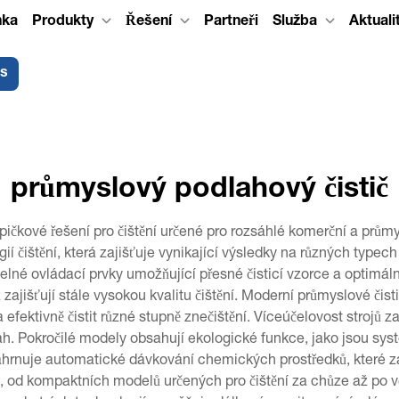
nka
Produkty
Řešení
Partneři
Služba
Aktuali
ás
průmyslový podlahový čistič
špičkové řešení pro čištění určené pro rozsáhlé komerční a prům
ií čištění, která zajišťuje vynikající výsledky na různých typ
né ovládací prvky umožňující přesné čisticí vzorce a optimální 
 zajišťují stále vysokou kvalitu čištění. Moderní průmyslové čis
efektivně čistit různé stupně znečištění. Víceúčelovost strojů z
h. Pokročilé modely obsahují ekologické funkce, jako jsou sys
hrnuje automatické dávkování chemických prostředků, které zaj
ch, od kompaktních modelů určených pro čištění za chůze až po 