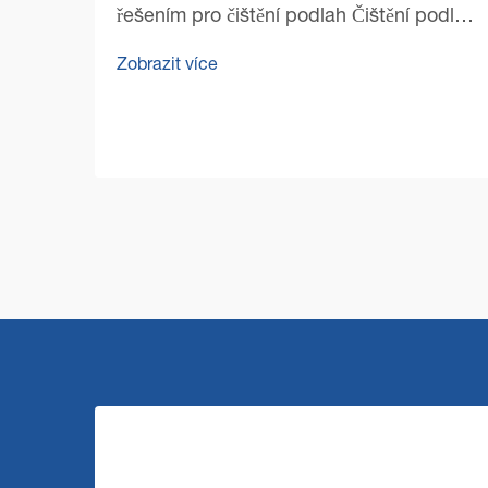
řešením pro čištění podlah Čištění podlah
v rozsáhlých komerčních prostorech
Zobrazit více
představuje zvláštní výzvy, které
vyžadují odolná a efektivní řešení. Stroj
pro čištění podlah ve velkém...