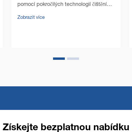
pomocí pokročilých technologií čištění
podlah V dnešní konkurenčním
Zobrazit více
obchodním prostředí se manažeři
objektů a vlastníci podniků čím dál více
soustředí na optimalizaci provozních
nákladů a zároveň na zachování
bezchybné čistoty...
Získejte bezplatnou nabídku