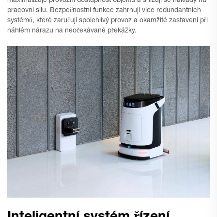
maximalizuje provozní dostupnost objektu a snižují se náklady na
pracovní sílu. Bezpečnostní funkce zahrnují více redundantních
systémů, které zaručují spolehlivý provoz a okamžité zastavení při
náhlém nárazu na neočekávané překážky.