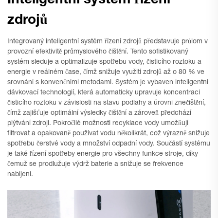
Inteligentní systém řízení
zdrojů
Integrovaný inteligentní systém řízení zdrojů představuje průlom v
provozní efektivitě průmyslového čištění. Tento sofistikovaný
systém sleduje a optimalizuje spotřebu vody, čisticího roztoku a
energie v reálném čase, čímž snižuje využití zdrojů až o 80 % ve
srovnání s konvenčními metodami. Systém je vybaven inteligentní
dávkovací technologií, která automaticky upravuje koncentraci
čisticího roztoku v závislosti na stavu podlahy a úrovni znečištění,
čímž zajišťuje optimální výsledky čištění a zároveň předchází
plýtvání zdroji. Pokročilé možnosti recyklace vody umožňují
filtrovat a opakovaně používat vodu několikrát, což výrazně snižuje
spotřebu čerstvé vody a množství odpadní vody. Součástí systému
je také řízení spotřeby energie pro všechny funkce stroje, díky
čemuž se prodlužuje výdrž baterie a snižuje se frekvence
nabíjení.