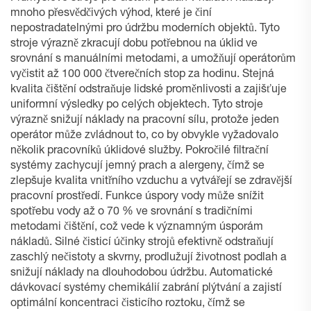
mnoho přesvědčivých výhod, které je činí
nepostradatelnými pro údržbu moderních objektů. Tyto
stroje výrazně zkracují dobu potřebnou na úklid ve
srovnání s manuálními metodami, a umožňují operátorům
vyčistit až 100 000 čtverečních stop za hodinu. Stejná
kvalita čištění odstraňuje lidské proměnlivosti a zajišťuje
uniformní výsledky po celých objektech. Tyto stroje
výrazně snižují náklady na pracovní sílu, protože jeden
operátor může zvládnout to, co by obvykle vyžadovalo
několik pracovníků úklidové služby. Pokročilé filtrační
systémy zachycují jemný prach a alergeny, čímž se
zlepšuje kvalita vnitřního vzduchu a vytvářejí se zdravější
pracovní prostředí. Funkce úspory vody může snížit
spotřebu vody až o 70 % ve srovnání s tradičními
metodami čištění, což vede k významným úsporám
nákladů. Silné čisticí účinky strojů efektivně odstraňují
zaschlý nečistoty a skvrny, prodlužují životnost podlah a
snižují náklady na dlouhodobou údržbu. Automatické
dávkovací systémy chemikálií zabrání plýtvání a zajistí
optimální koncentraci čisticího roztoku, čímž se