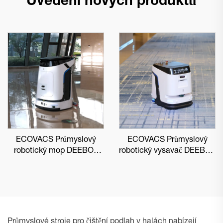
Uvedení nových produktů
ECOVACS Průmyslový
ECOVACS Průmyslový
robotický mop DEEBOT
robotický vysavač DEEBOT
PRO M1
PRO K1 VAC
Průmyslové stroje pro čištění podlah v halách nabízejí