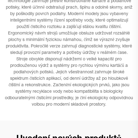
Technologie zahrnuje přesně konstruované kartáče a podlahové
potisky, které účinně odstraňují prach, špínu a odolné skvrny, aniž
by poškodily povrch podlahy. Moderní modely jsou vybaveny
inteligentními systémy řízení spotřeby vody, které optimalizují
použití čisticího roztoku a zajišťují stálou kvalitu čištění.
Ergonomický návrh strojů umožňuje obsluze udržovat rozsáhlé
plochy s minimální fyzickou námahou, čímž se výrazně zvyšuje
produktivita. Pokročilé verze zahrnují diagnostické systémy, které
sledují provozní parametry a potřeby údržby v reálném čase.
Stroje obvykle disponují nádržemi o velké kapacitě pro
prodlouženou výdrž a systémy pro rychlou výměnu kartáčů a
podlahových potisků. Jejich všestrannost zahrnuje široké
spektrum čisticích aplikací, od denní údržby až po hloubkové
čištění a rekonstrukce. Začlenění ekologických prvků, jako jsou
systémy recyklace vody nebo kompatibilita s biologicky
odbouratelnými čisticími prostředky, je činí ekologicky odpovědnou
volbou pro moderní skladové prostory.