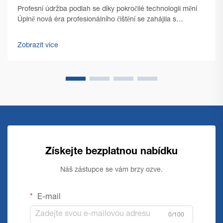
Profesní údržba podlah se díky pokročilé technologii mění
Úplně nová éra profesionálního čištění se zahájila s
nástupem špičkových technologií pro čištění podlah v
komerčním prostředí. Řízení zařízení se od té doby
Zobrazit více
výrazně...
Získejte bezplatnou nabídku
Náš zástupce se vám brzy ozve.
E-mail
0/100