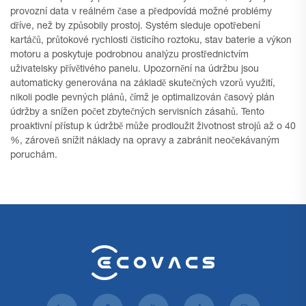
provozní data v reálném čase a předpovídá možné problémy
dříve, než by způsobily prostoj. Systém sleduje opotřebení
kartáčů, průtokové rychlosti čisticího roztoku, stav baterie a výkon
motoru a poskytuje podrobnou analýzu prostřednictvím
uživatelsky přívětivého panelu. Upozornění na údržbu jsou
automaticky generována na základě skutečných vzorů využití,
nikoli podle pevných plánů, čímž je optimalizován časový plán
údržby a snížen počet zbytečných servisních zásahů. Tento
proaktivní přístup k údržbě může prodloužit životnost strojů až o 40
%, zároveň snížit náklady na opravy a zabránit neočekávaným
poruchám.