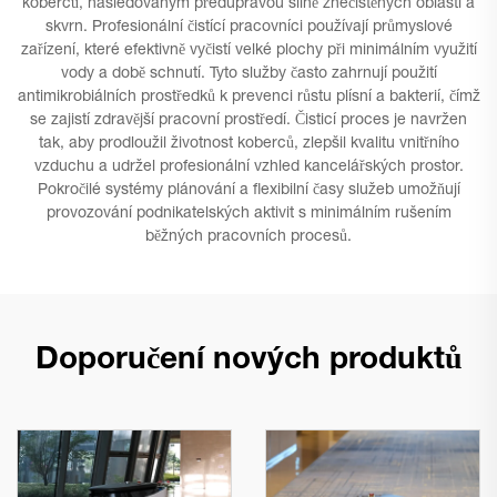
koberců, následovaným předúpravou silně znečištěných oblastí a
skvrn. Profesionální čistící pracovníci používají průmyslové
zařízení, které efektivně vyčistí velké plochy při minimálním využití
vody a době schnutí. Tyto služby často zahrnují použití
antimikrobiálních prostředků k prevenci růstu plísní a bakterií, čímž
se zajistí zdravější pracovní prostředí. Čisticí proces je navržen
tak, aby prodloužil životnost koberců, zlepšil kvalitu vnitřního
vzduchu a udržel profesionální vzhled kancelářských prostor.
Pokročilé systémy plánování a flexibilní časy služeb umožňují
provozování podnikatelských aktivit s minimálním rušením
běžných pracovních procesů.
Doporučení nových produktů