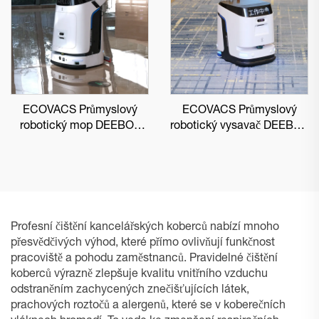
ECOVACS Průmyslový
ECOVACS Průmyslový
robotický mop DEEBOT
robotický vysavač DEEBOT
PRO M1
PRO K1 VAC
Profesní čištění kancelářských koberců nabízí mnoho
přesvědčivých výhod, které přímo ovlivňují funkčnost
pracoviště a pohodu zaměstnanců. Pravidelné čištění
koberců výrazně zlepšuje kvalitu vnitřního vzduchu
odstraněním zachycených znečišťujících látek,
prachových roztočů a alergenů, které se v koberečních