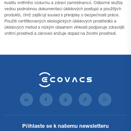
kvalitu vnitřního vzduchu a zdraví zaměstnanců. Odborné služby
vedou podrobnou dokumentaci úklidových postupů a použitých
produktů, čímž zajišťují soulad s předpisy o bezpečnosti práce.
Použití certifikovaných ekologických úklidových prostředků a
úklidových metod s nízkým obsahem vlhkosti podporuje zdravější
vnitřní prostředí a zároveň snižuje dopad na životní prostředí.
Přihlaste se k našemu newsletteru