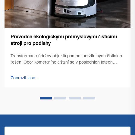
Průvodce ekologickými průmyslovými čisticími
stroji pro podlahy
Transformace údržby objektů pomocí udržitelných čisticích
řešení Obor komerčního čištění se v posledních letech
výrazně proměnil, přičemž udržitelnost se stala hlavním
tématem. Moderní stroje pro čištění podlah...
Zobrazit více