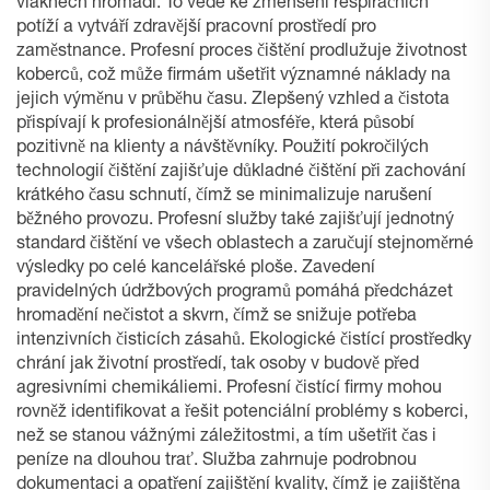
vláknech hromadí. To vede ke zmenšení respiračních
potíží a vytváří zdravější pracovní prostředí pro
zaměstnance. Profesní proces čištění prodlužuje životnost
koberců, což může firmám ušetřit významné náklady na
jejich výměnu v průběhu času. Zlepšený vzhled a čistota
přispívají k profesionálnější atmosféře, která působí
pozitivně na klienty a návštěvníky. Použití pokročilých
technologií čištění zajišťuje důkladné čištění při zachování
krátkého času schnutí, čímž se minimalizuje narušení
běžného provozu. Profesní služby také zajišťují jednotný
standard čištění ve všech oblastech a zaručují stejnoměrné
výsledky po celé kancelářské ploše. Zavedení
pravidelných údržbových programů pomáhá předcházet
hromadění nečistot a skvrn, čímž se snižuje potřeba
intenzivních čisticích zásahů. Ekologické čistící prostředky
chrání jak životní prostředí, tak osoby v budově před
agresivními chemikáliemi. Profesní čistící firmy mohou
rovněž identifikovat a řešit potenciální problémy s koberci,
než se stanou vážnými záležitostmi, a tím ušetřit čas i
peníze na dlouhou trať. Služba zahrnuje podrobnou
dokumentaci a opatření zajištění kvality, čímž je zajištěna