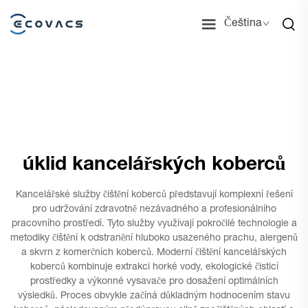
Čeština
úklid kancelářských koberců
Kancelářské služby čištění koberců představují komplexní řešení
pro udržování zdravotně nezávadného a profesionálního
pracovního prostředí. Tyto služby využívají pokročilé technologie a
metodiky čištění k odstranění hluboko usazeného prachu, alergenů
a skvrn z komerčních koberců. Moderní čištění kancelářských
koberců kombinuje extrakci horké vody, ekologické čisticí
prostředky a výkonné vysavače pro dosažení optimálních
výsledků. Proces obvykle začíná důkladným hodnocením stavu