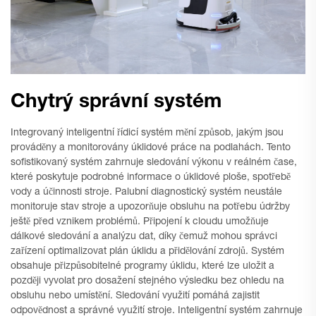
Chytrý správní systém
Integrovaný inteligentní řídicí systém mění způsob, jakým jsou
prováděny a monitorovány úklidové práce na podlahách. Tento
sofistikovaný systém zahrnuje sledování výkonu v reálném čase,
které poskytuje podrobné informace o úklidové ploše, spotřebě
vody a účinnosti stroje. Palubní diagnostický systém neustále
monitoruje stav stroje a upozorňuje obsluhu na potřebu údržby
ještě před vznikem problémů. Připojení k cloudu umožňuje
dálkové sledování a analýzu dat, díky čemuž mohou správci
zařízení optimalizovat plán úklidu a přidělování zdrojů. Systém
obsahuje přizpůsobitelné programy úklidu, které lze uložit a
později vyvolat pro dosažení stejného výsledku bez ohledu na
obsluhu nebo umístění. Sledování využití pomáhá zajistit
odpovědnost a správné využití stroje. Inteligentní systém zahrnuje