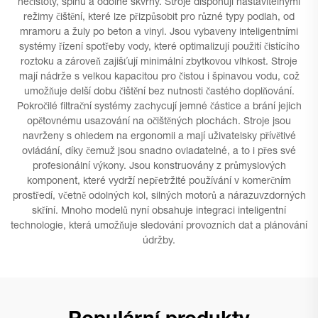
nečistoty, špínu a odolné skvrny. Stroje disponují nastavitelnými
režimy čištění, které lze přizpůsobit pro různé typy podlah, od
mramoru a žuly po beton a vinyl. Jsou vybaveny inteligentními
systémy řízení spotřeby vody, které optimalizují použití čistícího
roztoku a zároveň zajišťují minimální zbytkovou vlhkost. Stroje
mají nádrže s velkou kapacitou pro čistou i špinavou vodu, což
umožňuje delší dobu čištění bez nutnosti častého doplňování.
Pokročilé filtrační systémy zachycují jemné částice a brání jejich
opětovnému usazování na očištěných plochách. Stroje jsou
navrženy s ohledem na ergonomii a mají uživatelsky přívětivé
ovládání, díky čemuž jsou snadno ovladatelné, a to i přes své
profesionální výkony. Jsou konstruovány z průmyslových
komponent, které vydrží nepřetržité používání v komerčním
prostředí, včetně odolných kol, silných motorů a nárazuvzdorných
skříní. Mnoho modelů nyní obsahuje integraci inteligentní
technologie, která umožňuje sledování provozních dat a plánování
údržby.