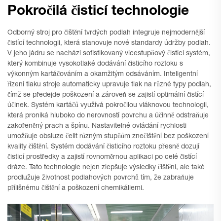
Pokročilá čisticí technologie
Odborný stroj pro čištění tvrdých podlah integruje nejmodernější
čistící technologii, která stanovuje nové standardy údržby podlah.
V jeho jádru se nachází sofistikovaný vícestupňový čistící systém,
který kombinuje vysokotlaké dodávání čisticího roztoku s
výkonným kartáčováním a okamžitým odsáváním. Inteligentní
řízení tlaku stroje automaticky upravuje tlak na různé typy podlah,
čímž se předejde poškození a zároveň se zajistí optimální čistící
účinek. Systém kartáčů využívá pokročilou vláknovou technologii,
která proniká hluboko do nerovností povrchu a účinně odstraňuje
zakořeněný prach a špínu. Nastavitelné ovládání rychlosti
umožňuje obsluze čelit různým stupňům znečištění bez poškození
kvality čištění. Systém dodávání čisticího roztoku přesně dozují
čisticí prostředky a zajistí rovnoměrnou aplikaci po celé čistící
dráze. Tato technologie nejen zlepšuje výsledky čištění, ale také
prodlužuje životnost podlahových povrchů tím, že zabraňuje
přílišnému čištění a poškození chemikáliemi.