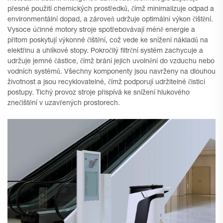
přesné použití chemických prostředků, čímž minimalizuje odpad a
environmentální dopad, a zároveň udržuje optimální výkon čištění.
Vysoce účinné motory stroje spotřebovávají méně energie a
přitom poskytují výkonné čištění, což vede ke snížení nákladů na
elektřinu a uhlíkové stopy. Pokročilý filtrční systém zachycuje a
udržuje jemné částice, čímž brání jejich uvolnění do vzduchu nebo
vodních systémů. Všechny komponenty jsou navrženy na dlouhou
životnost a jsou recyklovatelné, čímž podporují udržitelné čisticí
postupy. Tichý provoz stroje přispívá ke snížení hlukového
znečištění v uzavřených prostorech.