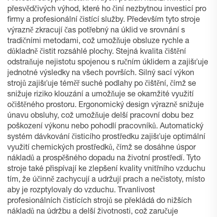
přesvědčivých výhod, které ho činí nezbytnou investicí pro
firmy a profesionální čistící služby. Především tyto stroje
výrazně zkracují čas potřebný na úklid ve srovnání s
tradičními metodami, což umožňuje obsluze rychle a
důkladně čistit rozsáhlé plochy. Stejná kvalita čištění
odstraňuje nejistotu spojenou s ručním úklidem a zajišťuje
jednotné výsledky na všech površích. Silný sací výkon
strojů zajišťuje téměř suché podlahy po čištění, čímž se
snižuje riziko klouzání a umožňuje se okamžité využití
očištěného prostoru. Ergonomický design výrazně snižuje
únavu obsluhy, což umožňuje delší pracovní dobu bez
poškození výkonu nebo pohodlí pracovníků. Automatický
systém dávkování čisticího prostředku zajišťuje optimální
využití chemických prostředků, čímž se dosáhne úspor
nákladů a prospěšného dopadu na životní prostředí. Tyto
stroje také přispívají ke zlepšení kvality vnitřního vzduchu
tím, že účinně zachycují a udržují prach a nečistoty, místo
aby je rozptylovaly do vzduchu. Trvanlivost
profesionálních čistících strojů se překládá do nižších
nákladů na údržbu a delší životnosti, což zaručuje