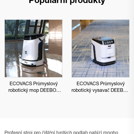
Populární produkty
ECOVACS Průmyslový
ECOVACS Průmyslový
robotický mop DEEBOT
robotický vysavač DEEBOT
PRO M1
PRO K1 VAC
Profesní stroj pro čištění tvrdých podlah nabízí mnoho