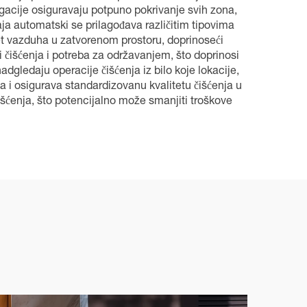
gacije osiguravaju potpuno pokrivanje svih zona,
ja automatski se prilagođava različitim tipovima
tet vazduha u zatvorenom prostoru, doprinoseći
čišćenja i potreba za održavanjem, što doprinosi
ledaju operacije čišćenja iz bilo koje lokacije,
 i osigurava standardizovanu kvalitetu čišćenja u
enja, što potencijalno može smanjiti troškove