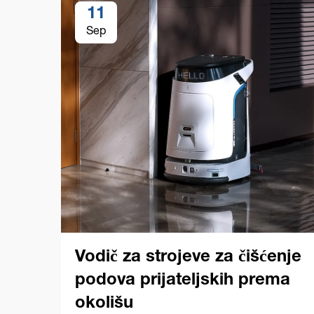
11
Sep
Vodič za strojeve za čišćenje
podova prijateljskih prema
okolišu