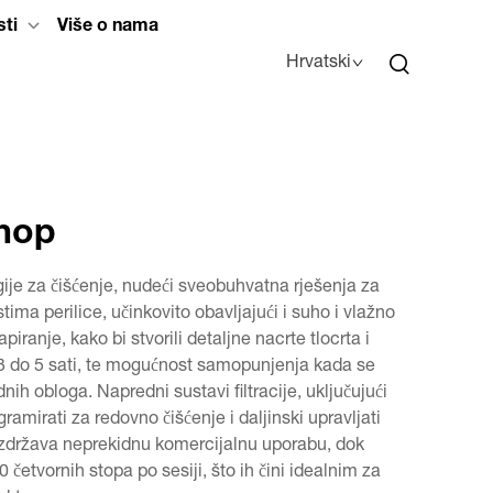
sti
Više o nama
Hrvatski
 mop
gije za čišćenje, nudeći sveobuhvatna rješenja za
a perilice, učinkovito obavljajući i suho i vlažno
ranje, kako bi stvorili detaljne nacrte tlocrta i
d 3 do 5 sati, te mogućnost samopunjenja kada se
nih obloga. Napredni sustavi filtracije, uključujući
ramirati za redovno čišćenje i daljinski upravljati
a izdržava neprekidnu komercijalnu uporabu, dok
četvornih stopa po sesiji, što ih čini idealnim za