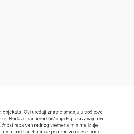
a objekata. Ovi uređaji znatno smanjuju troškove
e. Redovni raspored čišćenja koji održavaju ovi
ogućnost rada van radnog vremena minimalizuje
 pranja podova eliminiše potrebu za odvojenom