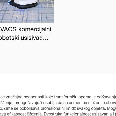
VACS komercijalni
obotski usisivač
BOT PRO K1 VAC
nose značajne pogodnosti koje transformišu operacije održavanj
ćenja, omogućavajući osoblju da se usmeri na složenije obavez
dno, čime se poboljšava profesionalni imidž svakog objekta. M
va efikasnost čišćenja. Dvostruka funkcionalnost usisavanja i