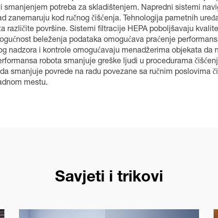
i smanjenjem potreba za skladištenjem. Napredni sistemi navi
kad zanemaruju kod ručnog čišćenja. Tehnologija pametnih uređa
različite površine. Sistemi filtracije HEPA poboljšavaju kvali
 Mogućnost beleženja podataka omogućava praćenje performansi 
og nadzora i kontrole omogućavaju menadžerima objekata da nadg
erformansa robota smanjuje greške ljudi u procedurama čišćenja
a smanjuje povrede na radu povezane sa ručnim poslovima čišć
 radnom mestu.
Savjeti i trikovi