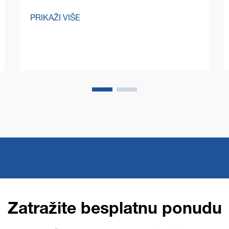
Razvoj komercijalnih mašina za čišćenje
PRIKAŽI VIŠE
podova donio je bez presedana
efikasnost održavanju objekata, ali
možda još važnije, doveo je do ere
poboljšane sigurnosti na radnom
mestu...
Zatražite besplatnu ponudu