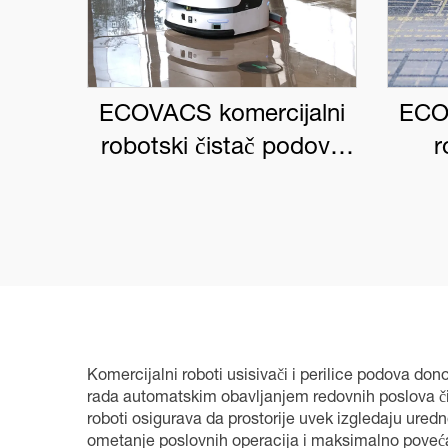
ECOVACS komercijalni
ECO
robotski čistač podova
r
DEEBOT PRO M1
DEE
Komercijalni roboti usisivači i perilice podova do
rada automatskim obavljanjem redovnih poslova čiš
roboti osigurava da prostorije uvek izgledaju ure
ometanje poslovnih operacija i maksimalno poveća