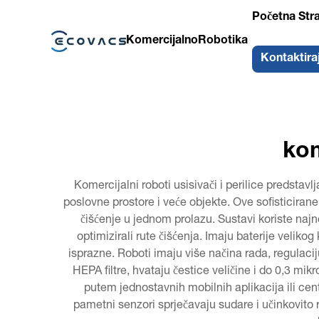
Početna Str
Komercijalno
Robotika
Kontaktira
kom
Komercijalni roboti usisivači i perilice predsta
poslovne prostore i veće objekte. Ove sofisticira
čišćenje u jednom prolazu. Sustavi koriste najno
optimizirali rute čišćenja. Imaju baterije veli
isprazne. Roboti imaju više načina rada, regulaciju
HEPA filtre, hvataju čestice veličine i do 0,3 mik
putem jednostavnih mobilnih aplikacija ili cen
pametni senzori sprječavaju sudare i učinkovito r