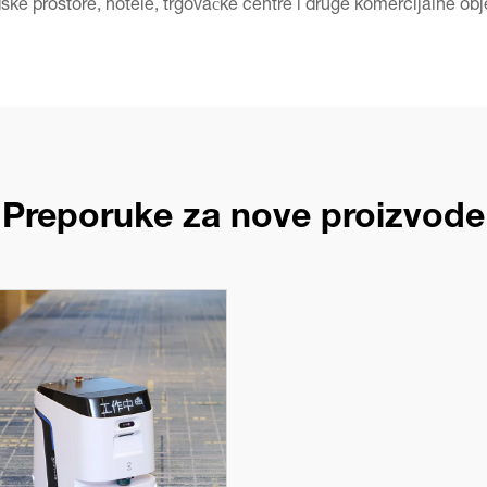
ske prostore, hotele, trgovačke centre i druge komercijalne obj
Preporuke za nove proizvode