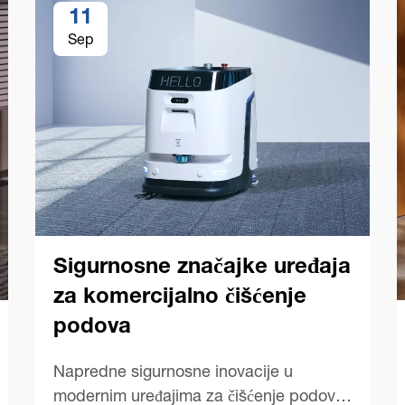
11
Sep
Sigurnosne značajke uređaja
za komercijalno čišćenje
podova
Napredne sigurnosne inovacije u
modernim uređajima za čišćenje podova