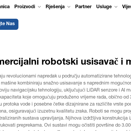
anica
Proizvodi
Rješenja
Partner
Usluge
Vije
jte Nas
ercijalni robotski usisavač i
vljaju revolucionarni napredak u području automatizirane tehnolo
ne mašine kombiniraju snažno usisavanje s naprednim mogućnostim
viju navigacijsku tehnologiju, uključujući LiDAR senzore i AI mapi
kog kapaciteta koje omogućuju produženo vrijeme rada, obično o
 protoka vode i posebne četke dizajnirane za različite vrste pod
rona, osiguravajući izuzetnu kvalitetu zraka. Roboti se mogu prog
traliziranih sustava upravljanja. Njihova izdržljiva konstrukcij
ukovati preprekama. Ovi sustavi mogu očistiti površine do 3.000 