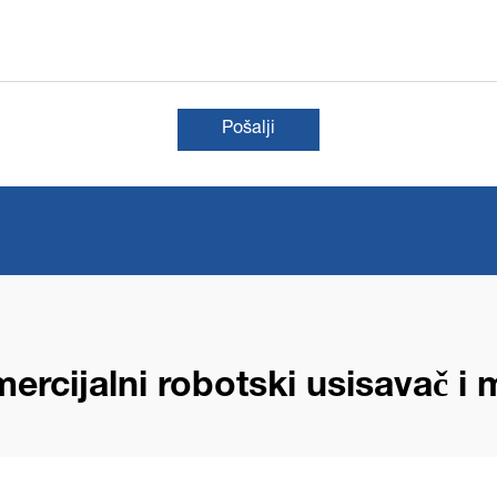
Pošalji
ercijalni robotski usisavač i