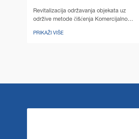
Revitalizacija održavanja objekata uz
održive metode čišćenja Komercijalno
čišćenje doživelo je značajan preokret u
PRIKAŽI VIŠE
poslednjih nekoliko godina, pri čemu je
održivost postala na centru pažnje.
Moderne mašine za čišćenje
komercijalnih podova...