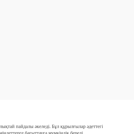
ықтай пайдалы әкеледі. Бұл құрылғылар әдеттегі
ндеттерге бағыттауға мүмкіндік береді.