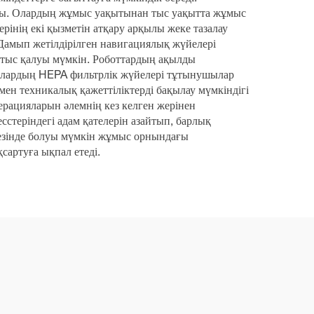
тайды. Олардың жұмыс уақытынан тыс уақытта жұмыс
рінің екі қызметін атқару арқылы жеке тазалау
 Дамып жетілдірілген навигациялық жүйелері
н тыс қалуы мүмкін. Роботтардың ақылды
ы. Олардың HEPA фильтрлік жүйелері тұтынушылар
ен техникалық қажеттіліктерді бақылау мүмкіндігі
ерацияларын әлемнің кез келген жерінен
сстеріндегі адам қателерін азайтып, барлық
 кезінде болуы мүмкін жұмыс орнындағы
артуға ықпал етеді.