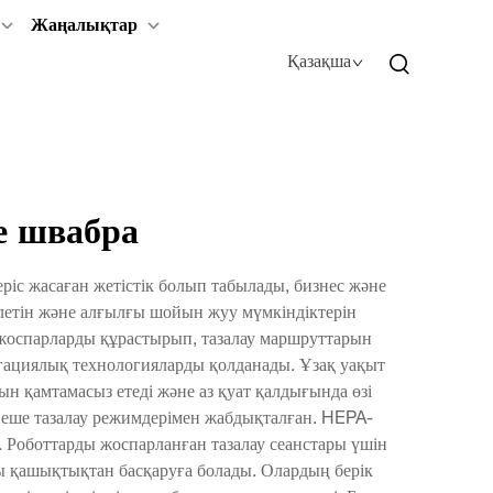
Жаңалықтар
Қазақша
е швабра
с жасаған жетістік болып табылады, бизнес және
летін және алғылғы шойын жуу мүмкіндіктерін
і жоспарларды құрастырып, тазалау маршруттарын
игациялық технологияларды қолданады. Ұзақ уақыт
н қамтамасыз етеді және аз қуат қалдығында өзі
ірнеше тазалау режимдерімен жабдықталған. HEPA-
ы. Роботтарды жоспарланған тазалау сеанстары үшін
ы қашықтықтан басқаруға болады. Олардың берік