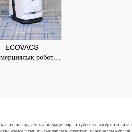
ECOVACS
мерциялық робот-
ықтауыш DEEBOT
PRO K1 VAC
сіпханаларды ұстау операцияларын түбегейлі өзгертетін айтарл
екке жұмсалатын шығындарды қысқартып, персоналды күрделі мі