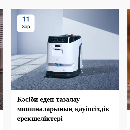
11
Sep
Кәсіби еден тазалау
машиналарының қауіпсіздік
ерекшеліктері