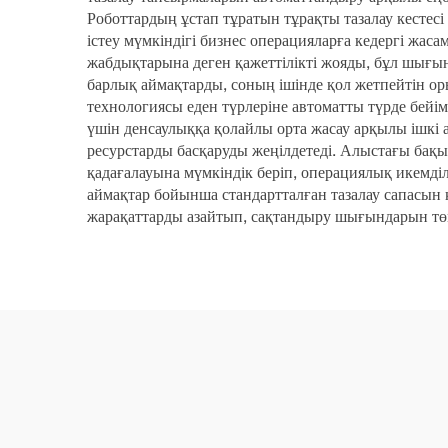
Роботтардың ұстап тұратын тұрақты тазалау кестесі
істеу мүмкіндігі бизнес операцияларға кедергі жас
жабдықтарына деген қажеттілікті жояды, бұл шығын
барлық аймақтарды, соның ішінде қол жетпейтін ор
технологиясы еден түрлеріне автоматты түрде бейім
үшін денсаулыққа қолайлы орта жасау арқылы ішкі 
ресурстарды басқаруды жеңілдетеді. Алыстағы бақы
қадағалауына мүмкіндік беріп, операциялық икемділ
аймақтар бойынша стандартталған тазалау сапасын қ
жарақаттарды азайтып, сақтандыру шығындарын төм