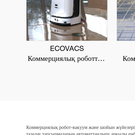
ECOVACS
Коммерциялық роботтық
Ком
еден жуушы DEEBOT
пыс
PRO M1
Коммерциялық робот-вакуум және шойын жүйелері кә
тазалау тапсырмаларын автоматтандыру арқылы еңб