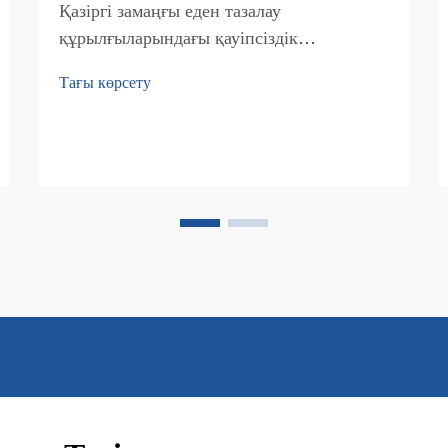
Қазіргі замаңғы еден тазалау
құрылғыларындағы қауіпсіздік
инновациялары. Коммерциялық еден
Тағы көрсету
тазалау машиналарының дамуы
объектілерді ұстаудың тиімділігін
арттырды, бірақ мүмкін болса да
маңыздырақ, жұмыс ортасының
қауіпсіздігін арттыру дәуірін бастады...