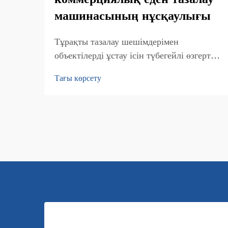
коммерциялық еден тазалау
машинасының нұсқаулығы
Тұрақты тазалау шешімдерімен
объектілерді ұстау ісін түбегейлі өзгерту.
Соңғы жылдары коммерциялық тазалау
Тағы көрсету
саласында күрт өзгерістер болды, онда
тұрақтылық басты орын алады. Қазіргі
коммерциялық еден тазалау
машиналары...