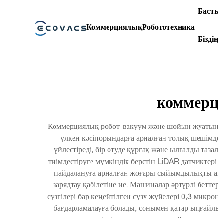
Басты
Коммерциялық
Робототехника
Бізді
коммерц
Коммерциялық робот-вакуум және шойын жуатын ж
үлкен кәсіпорындарға арналған толық шешімд
үйлестіреді, бір өтуде құрғақ және ылғалды та
тиімдестіруге мүмкіндік беретін LiDAR датчикте
пайдалануға арналған жоғары сыйымдылықты акку
зарядтау қабілетіне ие. Машиналар әртүрлі бетт
сүзгілері бар кеңейтілген сүзу жүйелері 0,3 микр
бағдарламалауға болады, сонымен қатар ыңғайл