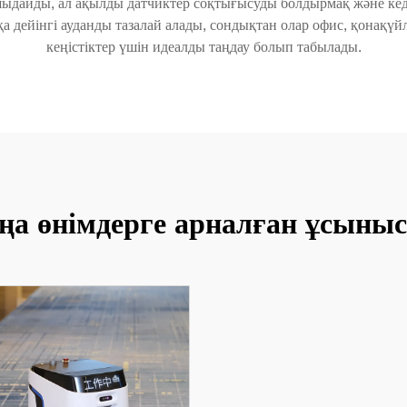
дайды, ал ақылды датчиктер соқтығысуды болдырмақ және кедерг
дейінгі ауданды тазалай алады, сондықтан олар офис, қонақүй
кеңістіктер үшін идеалды таңдау болып табылады.
ңа өнімдерге арналған ұсыныс