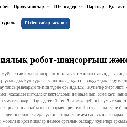
 бет
Продукциялар
Шешімдер
Партнер
Қызмет
ң туралы
Бізбен хабарласыңы
иялық робот-шаңсорғыш жән
үйелер автоматтандырылған тазалау технологиясындағы төңкері
ер ұсынады. Бұл күрделі машиналар қуатты вакуумдық сору қабі
залау тапсырмаларын тиімді түрде орындайды. Жүйелер жергілікт
рі мен жасанды интеллект карталарын пайдаланып, заманауи нав
муляторлары бар, әдетте 3-тен 5 сағатқа дейінгі жұмыс уақыты
ерге арналған арнайы щеткалармен, реттелетін су ағыны және б
онға дейінгі бөлшектерді ұстап алады және ауа сапасын арттырад
ы мобильді қосымшалар немесе орталық басқару жүйелері арқыл