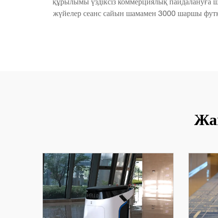
құрылымы үздіксіз коммерциялық пайдалануға шы
жүйелер сеанс сайын шамамен 3000 шаршы футқа 
Жа