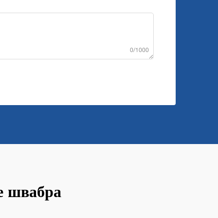
0/1000
е швабра