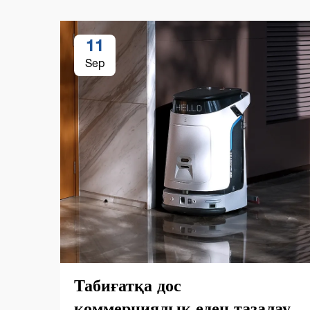
11
Sep
Табиғатқа дос