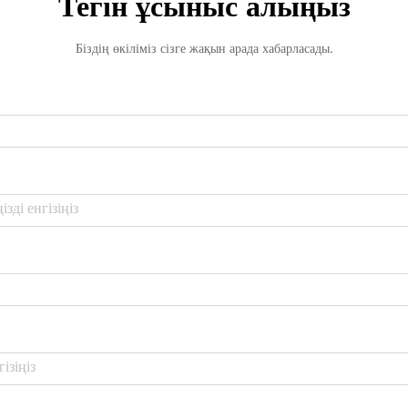
Тегін ұсыныс алыңыз
Біздің өкіліміз сізге жақын арада хабарласады.