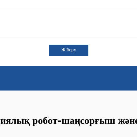
Жіберу
иялық робот-шаңсорғыш жән