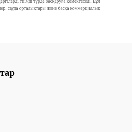
ілерді тиімді түрде басқаруға көмектеседі. Бұл
лер, сауда орталықтары және басқа коммерциялық
тар