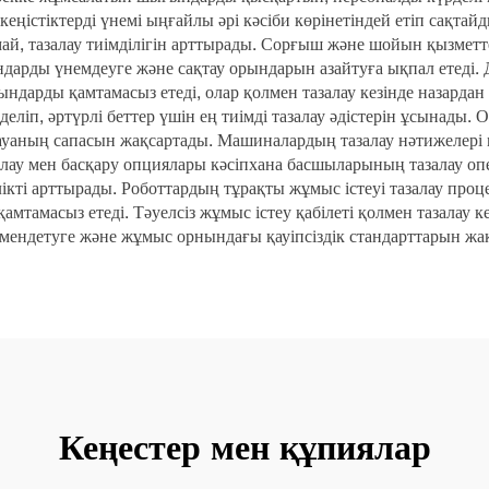
 кеңістіктерді үнемі ыңғайлы әрі кәсіби көрінетіндей етіп сақ
амай, тазалау тиімділігін арттырады. Сорғыш және шойын қызметте
дарды үнемдеуге және сақтау орындарын азайтуға ықпал етеді.
ындарды қамтамасыз етеді, олар қолмен тазалау кезінде назарда
деліп, әртүрлі беттер үшін ең тиімді тазалау әдістерін ұсынад
ауаның сапасын жақсартады. Машиналардың тазалау нәтижелері м
лау мен басқару опциялары кәсіпхана басшыларының тазалау оп
ікті арттырады. Роботтардың тұрақты жұмыс істеуі тазалау проце
амтамасыз етеді. Тәуелсіз жұмыс істеу қабілеті қолмен тазалау
ендетуге және жұмыс орнындағы қауіпсіздік стандарттарын жақс
Кеңестер мен құпиялар