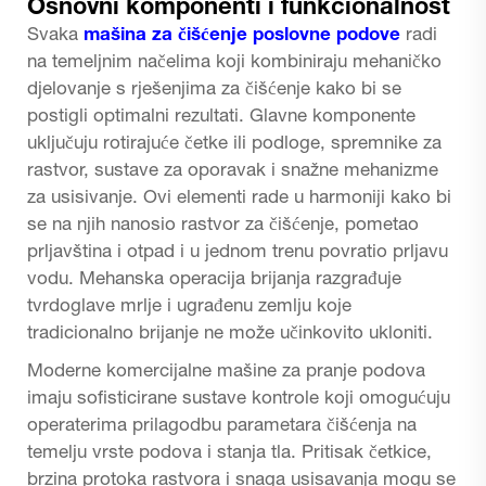
Osnovni komponenti i funkcionalnost
Svaka
mašina za čišćenje poslovne podove
radi
na temeljnim načelima koji kombiniraju mehaničko
djelovanje s rješenjima za čišćenje kako bi se
postigli optimalni rezultati. Glavne komponente
uključuju rotirajuće četke ili podloge, spremnike za
rastvor, sustave za oporavak i snažne mehanizme
za usisivanje. Ovi elementi rade u harmoniji kako bi
se na njih nanosio rastvor za čišćenje, pometao
prljavština i otpad i u jednom trenu povratio prljavu
vodu. Mehanska operacija brijanja razgrađuje
tvrdoglave mrlje i ugrađenu zemlju koje
tradicionalno brijanje ne može učinkovito ukloniti.
Moderne komercijalne mašine za pranje podova
imaju sofisticirane sustave kontrole koji omogućuju
operaterima prilagodbu parametara čišćenja na
temelju vrste podova i stanja tla. Pritisak četkice,
brzina protoka rastvora i snaga usisavanja mogu se