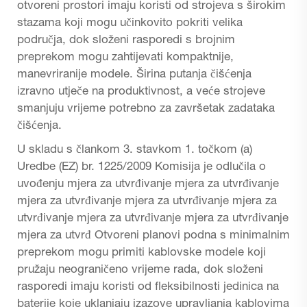
otvoreni prostori imaju koristi od strojeva s širokim
stazama koji mogu učinkovito pokriti velika
područja, dok složeni rasporedi s brojnim
preprekom mogu zahtijevati kompaktnije,
manevriranije modele. Širina putanja čišćenja
izravno utječe na produktivnost, a veće strojeve
smanjuju vrijeme potrebno za završetak zadataka
čišćenja.
U skladu s člankom 3. stavkom 1. točkom (a)
Uredbe (EZ) br. 1225/2009 Komisija je odlučila o
uvođenju mjera za utvrđivanje mjera za utvrđivanje
mjera za utvrđivanje mjera za utvrđivanje mjera za
utvrđivanje mjera za utvrđivanje mjera za utvrđivanje
mjera za utvrđ Otvoreni planovi podna s minimalnim
preprekom mogu primiti kablovske modele koji
pružaju neograničeno vrijeme rada, dok složeni
rasporedi imaju koristi od fleksibilnosti jedinica na
baterije koje uklanjaju izazove upravljanja kablovima