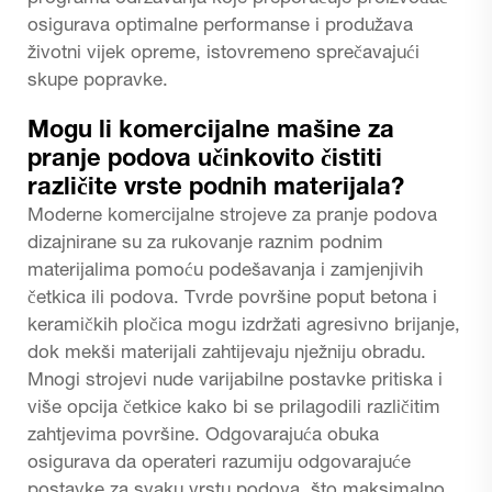
osigurava optimalne performanse i produžava
životni vijek opreme, istovremeno sprečavajući
skupe popravke.
Mogu li komercijalne mašine za
pranje podova učinkovito čistiti
različite vrste podnih materijala?
Moderne komercijalne strojeve za pranje podova
dizajnirane su za rukovanje raznim podnim
materijalima pomoću podešavanja i zamjenjivih
četkica ili podova. Tvrde površine poput betona i
keramičkih pločica mogu izdržati agresivno brijanje,
dok mekši materijali zahtijevaju nježniju obradu.
Mnogi strojevi nude varijabilne postavke pritiska i
više opcija četkice kako bi se prilagodili različitim
zahtjevima površine. Odgovarajuća obuka
osigurava da operateri razumiju odgovarajuće
postavke za svaku vrstu podova, što maksimalno