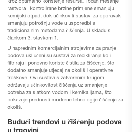
kroz optimalno korištenje resursa. Točan mešanje
rastvora i kontrolirane brzine primjene smanjuju
kemijski otpad, dok učinkoviti sustavi za oporavak
smanjuju potrošnju vode u usporedbi s
tradicionalnim metodama čišćenja. U skladu s
člankom 3. stavkom 1.
U naprednim komercijalnim strojevima za pranje
podova uključeni su sustavi za recikliranje koji
filtriraju i ponovno koriste čistila za čišćenje, što
dodatno smanjuje utjecaj na okoliš i operativne
troškove. Ovi sustavi s zatvorenim krugom
održavaju učinkovitost čišćenja uz smanjenje
potreba za slatkom vodom i kemikalijama, što
pokazuje prednosti moderne tehnologije čišćenja za
okoliš.
Budući trendovi u čišćenju podova
u trgovini