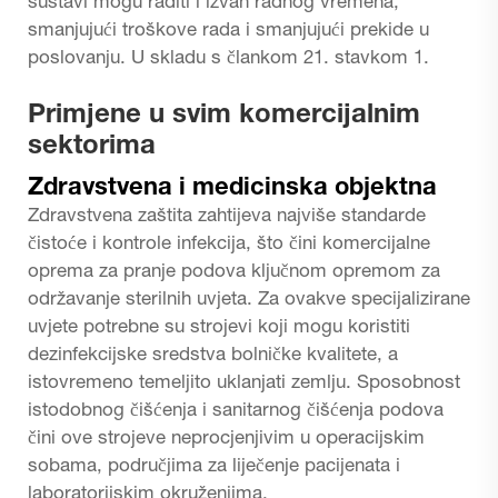
sustavi mogu raditi i izvan radnog vremena,
smanjujući troškove rada i smanjujući prekide u
poslovanju. U skladu s člankom 21. stavkom 1.
Primjene u svim komercijalnim
sektorima
Zdravstvena i medicinska objektna
Zdravstvena zaštita zahtijeva najviše standarde
čistoće i kontrole infekcija, što čini komercijalne
oprema za pranje podova ključnom opremom za
održavanje sterilnih uvjeta. Za ovakve specijalizirane
uvjete potrebne su strojevi koji mogu koristiti
dezinfekcijske sredstva bolničke kvalitete, a
istovremeno temeljito uklanjati zemlju. Sposobnost
istodobnog čišćenja i sanitarnog čišćenja podova
čini ove strojeve neprocjenjivim u operacijskim
sobama, područjima za liječenje pacijenata i
laboratorijskim okruženjima.