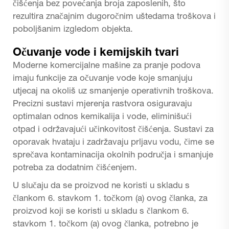
čišćenja bez povećanja broja zaposlenih, što
rezultira značajnim dugoročnim uštedama troškova i
poboljšanim izgledom objekta.
Očuvanje vode i kemijskih tvari
Moderne komercijalne mašine za pranje podova
imaju funkcije za očuvanje vode koje smanjuju
utjecaj na okoliš uz smanjenje operativnih troškova.
Precizni sustavi mjerenja rastvora osiguravaju
optimalan odnos kemikalija i vode, eliminišući
otpad i održavajući učinkovitost čišćenja. Sustavi za
oporavak hvataju i zadržavaju prljavu vodu, čime se
sprečava kontaminacija okolnih područja i smanjuje
potreba za dodatnim čišćenjem.
U slučaju da se proizvod ne koristi u skladu s
člankom 6. stavkom 1. točkom (a) ovog članka, za
proizvod koji se koristi u skladu s člankom 6.
stavkom 1. točkom (a) ovog članka, potrebno je