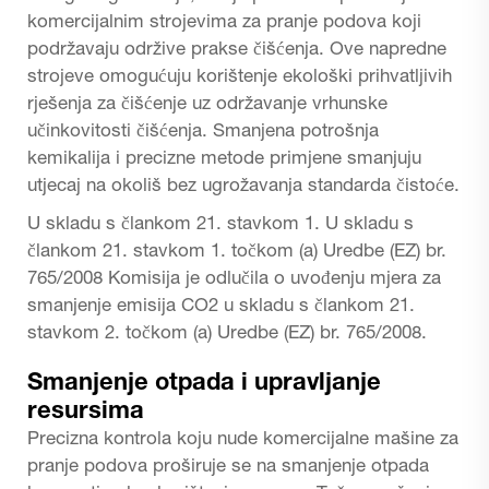
komercijalnim strojevima za pranje podova koji
podržavaju održive prakse čišćenja. Ove napredne
strojeve omogućuju korištenje ekološki prihvatljivih
rješenja za čišćenje uz održavanje vrhunske
učinkovitosti čišćenja. Smanjena potrošnja
kemikalija i precizne metode primjene smanjuju
utjecaj na okoliš bez ugrožavanja standarda čistoće.
U skladu s člankom 21. stavkom 1. U skladu s
člankom 21. stavkom 1. točkom (a) Uredbe (EZ) br.
765/2008 Komisija je odlučila o uvođenju mjera za
smanjenje emisija CO2 u skladu s člankom 21.
stavkom 2. točkom (a) Uredbe (EZ) br. 765/2008.
Smanjenje otpada i upravljanje
resursima
Precizna kontrola koju nude komercijalne mašine za
pranje podova proširuje se na smanjenje otpada