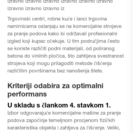
izravno izravno izravno izravno izravno izravno
izravno izravno izravno iz
Trgovinski centri, robne kuće i lanci trgovina
namirnicama oslanjaju se na komercijalne strojeve
za pranje podova kako bi održavali profesionalni
izgled koji kupac očekuje. U tim područjima često
se koriste različiti podni materijali, od poliranog
betona do vinilnih pločica, što zahtijeva svestranost
strojeva koji mogu prilagoditi metode čišćenja
različitim površinama bez nanošenja štete.
Kriteriji odabira za optimalni
performans
U skladu s člankom 4. stavkom 1.
Izbor odgovarajuće komercijalne mašine za pranje
podova započinje temeljnom procjenom fizičkih
karakteristika objekta i zahtjeva za čišćenje. Veliki,