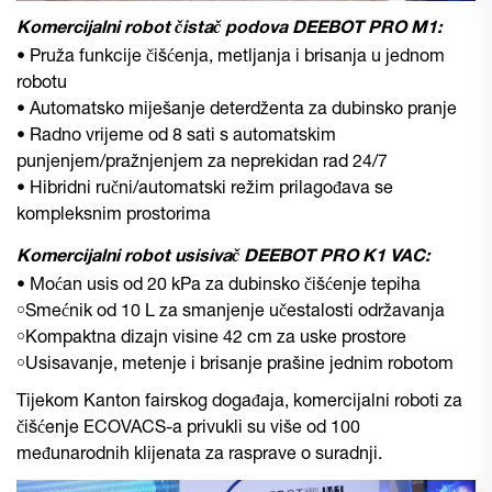
Komercijalni robot čistač podova DEEBOT PRO M1:
• Pruža funkcije čišćenja, metljanja i brisanja u jednom
robotu
• Automatsko miješanje deterdženta za dubinsko pranje
• Radno vrijeme od 8 sati s automatskim
punjenjem/pražnjenjem za neprekidan rad 24/7
• Hibridni ručni/automatski režim prilagođava se
kompleksnim prostorima
Komercijalni robot usisivač DEEBOT PRO K1 VAC:
• Moćan usis od 20 kPa za dubinsko čišćenje tepiha
￮Smećnik od 10 L za smanjenje učestalosti održavanja
￮Kompaktna dizajn visine 42 cm za uske prostore
￮Usisavanje, metenje i brisanje prašine jednim robotom
Tijekom Kanton fairskog događaja, komercijalni roboti za
čišćenje ECOVACS-a privukli su više od 100
međunarodnih klijenata za rasprave o suradnji.