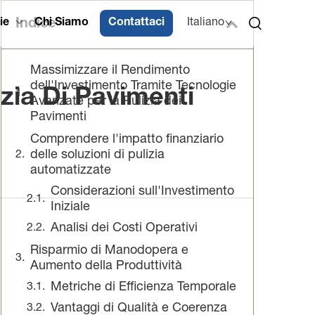
ie
Indice
Chi Siamo
Contattaci
Italiano
Massimizzare il Rendimento
dell'Investimento Tramite Tecnologie
zia Di Pavimenti
Avanzate per la Pulizia dei
Pavimenti
Comprendere l'impatto finanziario
delle soluzioni di pulizia
automatizzate
Considerazioni sull'Investimento
Iniziale
Analisi dei Costi Operativi
Risparmio di Manodopera e
Aumento della Produttività
Metriche di Efficienza Temporale
Vantaggi di Qualità e Coerenza