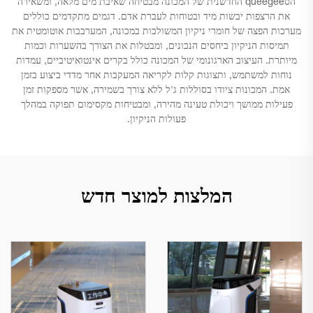
הסqueegee החדשנית של המכונה מבטיחה שאיבת מים מלאה, ומשאירה
את הרצפות יבשות מיד ובטוחות לעברת אדם. דגמים מתקדמים כוללים
מערכות הפצה של חומרי ניקיון המשולבות במכונה, המערבבות אוטומטית את
תמיסות הניקיון ביחסים הנכונים, ומבטלות את הצורך בהשערות וכמות
מיותרת. העיצוב הארגונומי של המכונה כולל בקרים אינטואיטיביים, עמדות
נוחות למשתמש, ותצוגות קלות לקריאה המעקבות אחר מדדי ביצוע בזמן
אמת. המכונות ציודו בסוללות ג'ל ללא צורך בשמירה, אשר מספקות זמן
פעילות ממושך ויכולת טעינה מהירה, ומבטיחות מקסימום תפוקה במהלך
פעולות הניקיון.
המלצות למוצר חדש