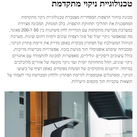
טכנולוגיית ניקוי מתקדמת
מכונת טיהור הרצפות המסחרית מצטברת טכנולוגיית ניקוי מתקדמת
המהפכנית את תהליכי תחזוקת הרצפות. בלב המנחת, המכונה מצוידת
במערכת מברשת מתקדמת עם הגדרות לחץ משתנות בין 50 ל-200 פאונד,
מה שמאפשר ניקוי יעיל של סוגי רצפות שונים ורמות זיהום שונות. מערכת
הניהול המשולבת של הפתרון מבקרת באופן מדויק את זרימת פתרון הניקוי,
ומבטיחה שימוש אופטימלי תוך מניעת בזבוז. אפשרויות מברשות מרובות,
כולל עיצובים דיסקיים וגליליים, מאפשרות למכונה להתמודד עם אתגרים
ניקוי שונים, החל מתחזוקה יומית ועד ניקוי מקשה של אזורים מלוכלכים
במיוחד. חיישנים מתקדמים של המנחת מפקחים באופן רציף על ביצועי
הניקוי, ומסתגלים אוטומטית לזרימת הפתרון וללחץ המברשת כדי לשמור על
תוצאות עקביות תוך מקסום היעילות.