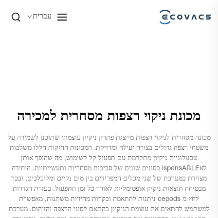
עברית
מכונת ניקוי רצפות מסחרית למכירה
מכונה מסחרית לניקוי רצפות מייצגת פתרון ניקיון עוצמתי שתוכנן לשמירה על
משטחי רצפה גדולים בצורה יעילה ומדויקת. המכונות החזקות הללו משלבות
טכנולוגיית ניקיון מתקדמת עם תפעול קל לשימוש, מה שהופך אותן
לאispensABLE בסוגים שונים של סביבות מסחריות ותעשייתיות. היחידה
מצוידת במערכת של שני מכלים המפרידים בין מים נקיים ומלוכלכים, ובכך
מבטיחה תוצאות ניקיון אופטימליות לאורך כל זמן התפעול. בעזרת הגדרות
לחץ מ cepods ניתנות להתאמה ובקרות מהירות משתנות, מאפשרת
למשתמש להתאים את עוצמת הניקיון בהתאם לסוגי הרצפה והזיהום. מערכת