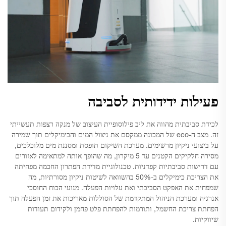
פעילות ידידותית לסביבה
לכידת סביבתית מהווה את ליב פילוסופיית העיצוב של מנקה רצפות תעשייתי
זה. מצב ה-eco של המכונה ממקסם את ניצול המים והכימיקלים תוך שמירה
על ביצועי ניקיון מרשימים. מערכת השיקום תופסת ומסננת מים מלוכלכים,
מסירה חלקיקים הקטנים עד 5 מיקרון, מה שהופך אותה למתאימה לאזורים
עם דרישות סביבתיות קפדניות. טכנולוגיית מדידת הפתרון החכמה מפחיתה
את הצריכת כימיקלים ב-50% בהשוואה לשיטות ניקיון מסורתיות, מה
שמפחית את האפקט הסביבתי ואת עלויות הפעלה. מנועי הכוח החוסכי
אנרגיה ומערכת הניהול המתקדמת של הסוללות מאריכות את זמן הפעלה תוך
הפחתת צריכת החשמל, ותורמות להפחתת פלט פחמן ולקידום תעודות
שיווקיות.