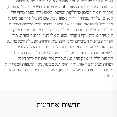
לשיטות ניקוי מסורתיות, ומביאות תוצאות טובות יותר. מערכות
ההחזרה המצוינות של המachines מבטיחות יבוש מהיר של הרצפות,
מפחיתות את הסיכון להחלקות ונפילות, ומאפשרות מעבר מיידי של
אנשים. עלויות עבודה יורדות באופן ניכר, שכן מפעיל אחד עם מכונת
ניקוי יכול לבצע את העבודה של מספר עובדים המשתמשים בשיטות
מסורתיות. מערכת ערבוב הפתרון האוטומטית מונעת מפלי כימיקלים
ומבטיחה איכות ניקוי עקבית. מכונות אלו נועדו להנעה בנוחה, תוך
הפחתת עייפות העובדים וסיכון לפציעות חוזרות. הפעולה השקטה של
המכונות מאפשרת ניקוי בשעות פעילות העסקיות מבלי להפריע
לפעילות הרגילה. בנוסף, מערכות הסינון המתקדמות של המכונות
תופסות חלקיקי אבק זעירים, משפרות את איכות האוויר הפנימי ו
יוצרות סביבות בריאות יותר. קיימן של מכונות ניקוי הרצפות המסחריות
מבטיח חיים ארוכים של שירות, תוך שיפור ניכר ביעילות הניקוי ופחת
תחזוקה.
חדשות אחרונות