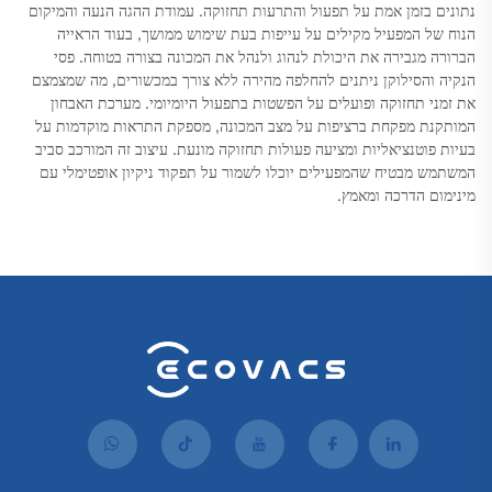
נתונים בזמן אמת על תפעול והתרעות תחזוקה. עמודת ההגה הנעה והמיקום
הנוח של המפעיל מקילים על עייפות בעת שימוש ממושך, בעוד הראייה
הברורה מגבירה את היכולת לנהוג ולנהל את המכונה בצורה בטוחה. פסי
הנקיה והסילוקן ניתנים להחלפה מהירה ללא צורך במכשורים, מה שמצמצם
את זמני תחזוקה ופועלים על הפשטות בתפעול היומיומי. מערכת האבחון
המותקנת מפקחת ברציפות על מצב המכונה, מספקת התראות מוקדמות על
בעיות פוטנציאליות ומציעה פעולות תחזוקה מונעת. עיצוב זה המורכב סביב
המשתמש מבטיח שהמפעילים יוכלו לשמור על תפקוד ניקיון אופטימלי עם
מינימום הדרכה ומאמץ.