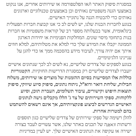
במסגרת סיפוק האתר ו/או הפלטפורמה או שירותים אחרים, אנו ננקוט
באמצעי הגנה משפטיים נאותים וכן באמצעים טכנולוגיים וארגונים
נאותים כדי להבטיח הגנה על נתונייך האישיים.
בנוגע לחברות הבנות שלנו, יש לשים לב כי אנו קבוצת חברות תפעולית
בינלאומית, אשר בבעלותה מספר רב של קוראות משפטיות או חברות
בנות בתחומי מיסוי שונים. המחלקות הפנימיות או יחידות הארגון
הממונה יקבלו את המידע שלך כדי למלא את מטלותיהם, למלא חוזים
איתך אם יהיה צורך, לעיבוד מידע בהסכמה ממך או כדי להגן על
עניינינו הלגיטימיים.
בנוגע לספקים של צדדים שלישיים, נא לשים לב לכך שנתונים אישיים
יועברו לצדדים שלישיים רק במסגרת הדרישות החוקיות.
הקטגוריות
כוללות אלו המסייעות בסיום ההזמנות של מוצרים או שירותים, משלוח
חבילות, שליחת דואר ודוא"ל, ניתוח נתונים, סיפוק סיוע שיווקי, סיפוק
תוצאות חיפוש וקישורים, עיבוד תשלומים, העברת תוכן, וסיוע
ללקוחות. ספקי השירותים של צד ג' הללו מקבלים גישה לנתונים
האישיים הנדרשים לביצוע פונקציותיהם, אך אינם רשאים להשתמש
בהם למטרות אחרות.
להלן רשימה של ספקי שירותים של צדדים שלישיים כגון תוספים
ורשתות достה של תכנים באתר שלנו, אשר עשויים לעבד בצורה
ישירה או עקיפה את הנתונים האישיים שלך. יש לעיין במדיניות