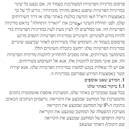
פרסום מדיניות הפרטיות המעודכנת בעמוד זה. אם נבצע כל שינוי
במדיניות הפרטיות שיפגע באופן מהותי בזכויותיך, נודיע לך על כך
באמצעות דוא"ל ו/או הודעה בולטת באתר שלנו או דרך השירותים
שלנו, לפני תחילת השינוי וنوעדכן את "תאריך התחולה" בראש מדיניות
הפרטיות הזו. אנו ממליצים לך לעיין מעת לעת במדיניות הפרטיות כדי
להיות מודע לשינויים. השינויים במדיניות הפרטיות תקפים מרגע
פרסומם בעמוד זה. השימוש שלך בשירותים לאחר שביצענו שינויים
במדיניות הפרטיות שלנו ייחשב כקבלת השינויים הללו.
בשימושך בשירותים, אתה מסכים להתחייב לתקנות מדיניות הפרטיות
הזו. אם אינך מסכים לתקנות אלו, אנא אל תשתמש בשירותים.
אם יש לך שאלות בנוגע למשהו במדיניות הפרטיות שלנו, אנא
יצירת
קשר
באמצעות המידע שפורסם במדיניות זו.
1. המידע שאנו אוספים
1.1 ביקור באתר שלנו
בכל פעם שמבקרים באתר שלנו, המערכת אוספת אוטומטית נתונים
מהמערכת של המחשב שמבצע את הקריאה. נרשמים הנתונים הבאים:
כתובת ה-IP של המחשב שמבצע את הקריאה
מערכת ההפעלה של המחשב שמבצע את הקריאה
גרסת הדפדפן של המחשב שמבצע את הקריאה
שם הקובץ/ האתר שנשאב