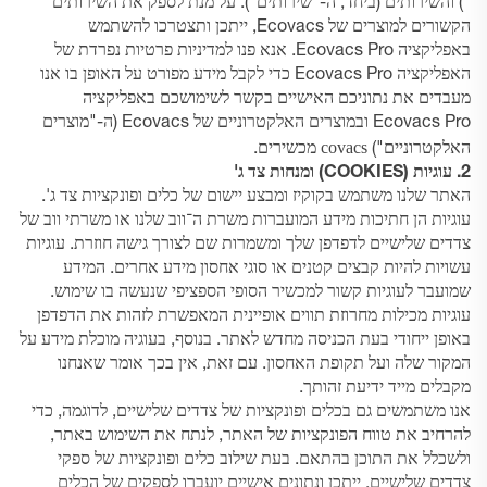
") והשירותים (ביחד, ה-"שירותים"). על מנת לספק את השירותים
הקשורים למוצרים של Ecovacs, ייתכן ותצטרכו להשתמש
באפליקציה Ecovacs Pro. אנא פנו למדיניות פרטיות נפרדת של
האפליקציה Ecovacs Pro כדי לקבל מידע מפורט על האופן בו אנו
מעבדים את נתוניכם האישיים בקשר לשימושכם באפליקציה
Ecovacs Pro ובמוצרים האלקטרוניים של Ecovacs (ה-"מוצרים
covacs
האלקטרוניים")
מכשירים.
2. עוגיות (COOKIES) ומנחות צד ג'
האתר שלנו משתמש בקוקיז ומבצע יישום של כלים ופונקציות צד ג'.
עוגיות הן חתיכות מידע המועברות משרת ה־ווב שלנו או משרתי ווב של
צדדים שלישיים לדפדפן שלך ומשמרות שם לצורך גישה חוזרת. עוגיות
עשויות להיות קבצים קטנים או סוגי אחסון מידע אחרים. המידע
שמועבר לעוגיות קשור למכשיר הסופי הספציפי שנעשה בו שימוש.
עוגיות מכילות מחרוזת תווים אופיינית המאפשרת לזהות את הדפדפן
באופן ייחודי בעת הכניסה מחדש לאתר. בנוסף, בעוגיה מוכלת מידע על
המקור שלה ועל תקופת האחסון. עם זאת, אין בכך אומר שאנחנו
מקבלים מייד ידיעת זהותך.
אנו משתמשים גם בכלים ופונקציות של צדדים שלישיים, לדוגמה, כדי
להרחיב את טווח הפונקציות של האתר, לנתח את השימוש באתר,
ולשכלל את התוכן בהתאם. בעת שילוב כלים ופונקציות של ספקי
צדדים שלישיים, ייתכן ונתונים אישיים יועברו לספקים של הכלים