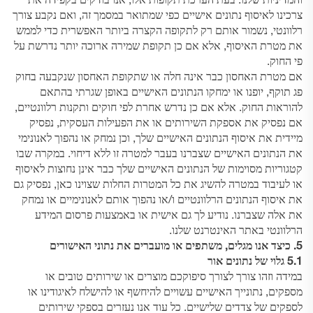
והמדיניות שלנו. בעת הערכת תקופות אלו, אנו בודקים בקפידה את
צרכינו לאיסוף נתונים אישיים כפי שמתואר במסמך זה, ואם נקבע צורך
רלוונטי, נשמור אותם רק לתקופה הקצרה ביותר האפשרית כדי לממש
את מטרת האיסוף, אלא אם כן תקופת שמירה ארוכה יותר נדרשת על
פי החוק.
אם מטרת האחסון כבר אינה חלה או שתקופת האחסון שנקבעה בחוק
פג תוקף, יופנו או ימחקו הנתונים האישיים באופן שגרתי בהתאם
להוראות החוק. אלא אם כן נדרש אחרת לפי חוקים ותקנות רלוונטיים,
אם נפסיק את אספקת השירותים או את הפעילות העסקית, נפסיק
מיידית את איסוף הנתונים האישיים שלך, וכן נמחק או נהפוך לאנונימי
את הנתונים האישיים שצברנו בעבר למטרה זו ללא דיחוי. במקרה שבו
קטגוריות מסוימות של הנתונים האישיים שלך כבר אינן נחוצות לאיסוף
או לעיבוד במטרה להשיג את כל המטרות החלות שצוינו כאן, נפסיק גם
את איסוף הנתונים הרלוונטיים ו/או נהפוך אותם לאנונימיים או נמחק
את אלה שצברנו. נודיע לך גם אישית או באמצעות פרסום המידע
הרלוונטי באתר האינטרנט שלנו.
5. כיצד אנו מגלים, משתפים או מועברים את נתוני האישורים
5.1 גלוי של נתונים
אור
במידה וזהו צורך לצורך סיפוקכם מוצרים או שירותים טובים או
מספקים, נתונייך האישיים עשויים להיחשף או להישלח לאיגודינו או
לספקים של צדדים שלישיים. כל עוד אנו נעזרים בספקי שירותים