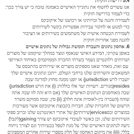
5.4 דרישות חוקיות
אנו עשויים לחשוף את נתונייך האישיים באמונה טובה כי יש צורך בכך:
כדי לעמוד בדרישה חוקית
לשמירה והגנה על זכויותינו או רכושנו של איקובקס
כדי למנוע או לחקור עבירות אפשריות בקשר לשירותים
לשמירת הבטחה אישית של משתמשים בשירותים או הציבור
להגנה מפני אחריות חוקית
6. אחסון נתונים והעברה תומשת גבולות של נתונים אישיים
באופן עקרוני, המידע האישי שנאסף ונוצר במהלך שיקומנו של מוצרים
ושרותים רלוונטיים נשמר בשרתי החברה הממוקמים באיחוד האירופי
עם זאת, מאחר שאנו מספקים מוצרים או שירותים בהתבסס על
המשאבים והשרתים שלנו ברחבי העולם, ייתכן ונתונים אישיים שלך
יועברו לרש jurisdiction) או יופנו ממנה מחוץ למדינה שבה
resides(מגורים. רשויות יעד אלו כוללות: (i) את הרש jurisdiction)
שבה מאוחסנים הנתונים האישיים שלך (אם היא זהה לזו שבה אתה
שוהה (העברה בין-לאומית אינה חלה); (ii) סין, שבה ממוקם משרד
הרשום של החברות שלנו, חברות בקבוצת איקובקס אשר מעורבות
במוצרים ובסervices(שירותים) של אתרי האינטרנט שלנו וברוב ספקי
השירותים שלנו, וכן כאשר לעובדי איקובקס יש צורך gaining(לקבל)
גישה לנתונים האישיים שלך על מנת לטפל בבעיותיך וגם לצורך ניתוח
כללי; (iii) את מיקום האחסון של חלק מספרי שירות אחרים המספקים