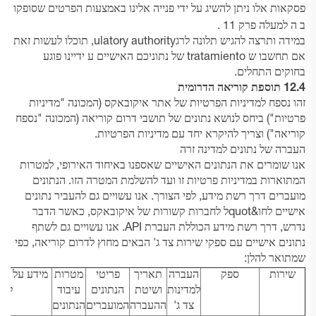
פסקאות אלו ניתן להשיג על ידי פנייה אלינו באמצעות הפרטים שסופקו
ה
ב
למעלה
פרק 11
.
במידה ותרצה להגיש תלונה לרגulatory authority, תוכלו לעשות זאת
אם תחשבו ש tratamiento של נתוניכם האישיים ע ידיינו פוגע
בחוקים התחלים.
12.4 תוספת קוריאה הדרומית
זהו נספח למדיניות הפרטיות של אתר איקובאקס (המכונה "מדיניות
פרטיות") ביחס לנושא נתונים של תושבי דרום קוריאה (המכונה "נספח
קוריאה") וצריך להיקרא יחד עם מדיניות הפרטיות.
העברה של נתונים למדינה זרה
אנו שומרים את הנתונים האישיים שאספנו באיחוד האירופי, למטרות
המתוארות במדיניות פרטיות זו ועד להשלמת המטרה הזו. הנתונים
מועברים דרך רשת מידע, לפי הצורך. אנו עשויים גם להעביר נתונים
אישיים לחו&quotל לחברות קשורות של איקובאקס, כאשר הדבר
נדרש, דרך רשת מידע הכוללת העברת API. אנו עשויים גם לשתף
נתונים אישיים עם ספקי שירות צד ג' הבאים מחוץ לדרום קוריאה, כפי
שמתואר להלן:
שירות
ספק
העברה
תאריך
פריטי
מטרות
מידע על הגנ
למדינות
ושיטת
הנתונים
עיבוד
למע
צד ג'
ההעברה
המועברים
הנתונים