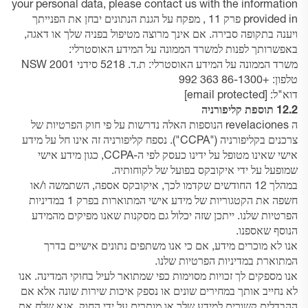
your personal data, please contact us with the information
provided in
פרק 11
, מפקח על הגנת הנתונים יבחן את הפנייתך
ויענה בתקופה סבירה. אם אינך מרוצה מטיפול בפניה שלך או דאגה,
באפשרותך לפנות למשרד הממונה על המידע האוסטרלי:
משרד הממונה על המידע האוסטרלי: ת.ד. 5218 סידני NSW 2001
טלפון:
+86-1300 363 992
דוא"ל:
[email protected]
12.2 תוספת קליפורניה
ה revelaciones הנוספות האלה נדרשות על פי חוק הפרטיות של
צרכנים בקליפורניה ("CCPA"). נספח קליפורניה זה אינו חל על מידע
אישי שאינו מטופל על ידינו כעסק לפי ה-CCPA, כגון מידע אישי
שמופעל על ידי איקובקס בפועל של לקוחותיה.
במהלך 12 החודשים שקדמו לכך, איקובקס אספה, השתמשה ו/או
חשפה את הקטגוריות של מידע אישי המתוארות בפרק 1 במדיניות
הפרטיות שלנו. ייתכן שזה יכלול גם מסקנות שאנו מפיקים מהמידע
הנוסף שאספנו.
אנו לא מוכרים מידע, אם כי אנו משתפים נתונים אישיים בדרך
המתוארת במדיניות הפרטיות שלנו.
אנו מספקים לך זכויות מסוימות כפי שמתואר לעיל בחוקי המדינה. אנו
לא נחייב אותך במחירים שונים או נספק איכות שירות שונה אלא אם
ההבדלים קשורים למידע שלך או מותרים על ידי החוק. אנא שלח את