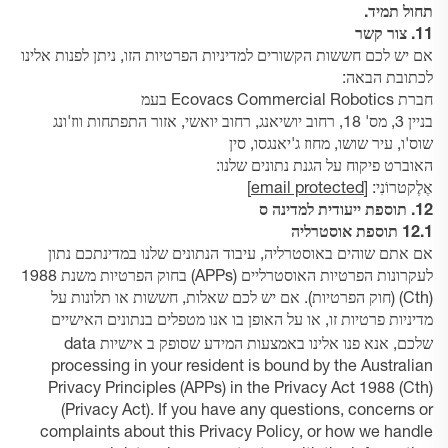
תחול תמיד.
11. צור קשר
אם יש לכם חששות הקשורים למדיניות הפרטיות הזו, ניתן לפנות אלינו
לכתובת הבאה:
חברת Ecovacs Commercial Robotics בעמ
בניין 3, מס' 18, רחוב יושיאנג, רחוב יואשי, אזור התפתחות ווז'ונג
שוס'ו, עיר שושו, מחוז ג'יאנגסו, סין
האוברט פיקוח על הגנת נתונים שלנו:
אֶלֶקטרוֹנִי:
[email protected]
12. תוספת ייעודית למדינה
ס
12.1 תוספת אוסטרליה
אם אתם שוהים באוסטרליה, עיבוד הנתונים שלנו במדינתכם נתון
לעקרונות הפרטיות האוסטרליים (APPs) בחוק הפרטיות משנת 1988
(Cth) (חוק הפרטיות). אם יש לכם שאלות, חששות או תלונות על
מדיניות פרטיות זו, או על האופן בו אנו מטפלים בנתונים האישיים
אישיות
שלכם, אנא פנו אלינו באמצעות המידע שסופק ב
data
processing in your resident is bound by the Australian
Privacy Principles (APPs) in the Privacy Act 1988 (Cth)
(Privacy Act). If you have any questions, concerns or
complaints about this Privacy Policy, or how we handle