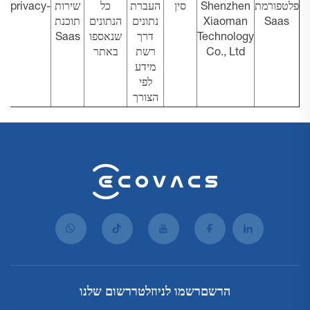
פלטפורמת
Shenzhen
סין
העברת
כל
שירות
n/privacy-
Saas
Xiaoman
נתונים
הנתונים
תוכנת
Technology
דרך
שנאספו
Saas
Co., Ltd
רשת
באתר
מידע
לפי
הצורך
הרשםרשמו לניוזלטררשום שלנו