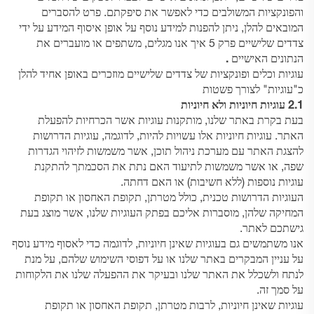
והפונקציות המשולבים כדי לאפשר את סיפקתם. פרט להסברים
המובאים להלן, ניתן להפנות למידע נוסף על אופן איסוף המידע על ידי
צדדים שלישיים
פרק 5
איך אנו מגלים, משתפים או מועברים את
הנתונים האישיים
.
עוגיות וכלים ופונקציות של צדדים שלישיים מוזכרים באופן אחיד להלן
כ"עוגיות" לצורך פשטות
2.1 עוגיות חיוניות ולא חיוניות
בעת בקרת באתר שלנו, מותקנות עוגיות אשר הכרחיות להפעלת
האתר. עוגיות חיוניות אלו עשויות להיות, לדוגמה, עוגיות הדרושות
להצגת האתר עם מערכת ניהול תוכן, אשר משמשות לזיהוי הגדרות
שפה, או אשר משמשות לתיעוד האם נתת את הסכמתך להתקנת
עוגיות נוספות (ללא חשיבות) או האם דחתה.
העוגיות הדרושות טכנית, כולל מטרתן, תקופת האחסון או תקופת
המחיקה שלהן, מוסברות אליכם בפתק העוגיות שלנו, אשר מוצג בעת
גישתכם לאתר.
אנו משתמשים גם בעוגיות שאינן חיוניות, לדוגמה כדי לאסוף מידע נוסף
על עניין המבקרים באתר שלנו או על דפוסי השימוש שלהם, על מנת
לנתח ולשכלל את האתר שלנו ובעיקר את ההפעלה שלנו את הלקוחות
על סמך זה.
עוגיות שאינן חיוניות, לרבות מטרתן, תקופת האחסון או תקופת