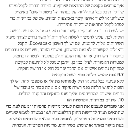
איך סורבים בקבלה של התראות שיווקיות.
במידה ובררת לקבל מידע
שיווקי, תוכל בכל עת ללחוץ על כפתור ה-"ביטול רישום" באימייל
ששלחנו או ליצור איתנו קשר באמצעות המידע שסופק במדיניות כדי
לסרב לקבל התראות שיווקיות עתידיות.
יש לשים לב כי כל עוד קיים קשר חוזי בתוקף עמנו או אם יש דרישה
חוקית לכך, עלינו להמשיך לשלוח אליך דוא"ל אשר נדרש לצורך סיפוק
השירותים אליך. לדוגמה, אם יש לך חשבון ב-Ecovacs, תקבל
דוא"לים הקשורים לאימות החשבון, אישורי הזמנה, שינויים או עדכונים
בתפקודי השירות, או הודעות הנוגעות לטכנולוגיה ולבטחה וכדומה,
למטרות האמורות לעיל. כמו כן, ייתכן שנוכל לא להיענות לבקשה
למחיקת נתונים אישיים אם הדבר יפר כל חוק או דרישה חוקית.
9.7 זכות להגיש תלונה בפני רשות פיקוחית
ללא פגיעה בכל נסיג או תיק remedy מינהלי או משפטי אחר, יש לך
הזכות להגיש תלונה בפני רשות פיקוח אם אתה סבור כי עיבוד של
נתונים אישיים המתייחסים אליך פוגע בחוקים והתקנות החלים.
10.
שינוים במדיניות הפרטיות הזו
אנו שומרים לעצמנו את הזכות לעדכן מדיניות פרטיות זו מעת לעת כדי
שתתאים תמיד לדרישות החוק הרלוונטיות ו/או במטרה לממש שינויים
בשירותינו במדיניות הפרטיות, לדוגמה בעת הוצאת שירותים חדשים.
בעת ביקור באתר או שימוש בשירותינו, מדיניות הפרטיות הנוכחית