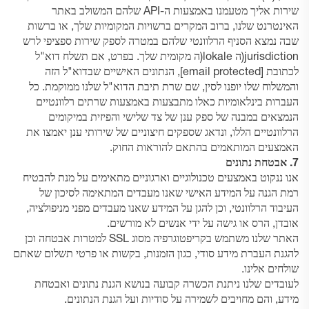
שירות אליך מטעמנו באמצעות ה-API שלהם המשולב באתר
האינטרנט שלנו, ברוב המקרים ברשויות המקומיות שלך, או ברשות
שבה נמצא הסניף הרלוונטי שלהם במטרה לספק שירות ספציפי לרש
jurisdiction(ה lokale(ה מקומית שלך. בפרט, אם תשלח דוא"ל
לכתובת
[email protected]
, הנתונים האישיים שבדוא"ל הזה
והמשלוח שלו יופנו לסין, שם שרת תיבת הדוא"ל שלנו ממוקמת. כל
העברות בינלאומיות כאלו מתבצעות באמצעות שרתים רלוונטיים
הנמצאים במבנה של ספק ענן של צד שלישי והפיזית במיקומים
הרלוונטיים הללו, ונדאג שספקים חיצוניים של שירותי ענן יאמצו את
האמצעים המותאמים בהתאם להוראות החוק.
7. אבטחת נתונים
אנו ננקוט באמצעים טכנולוגיים וארגוניים מתאימים על מנת להבטיח
רמת הגנה על המידע האישי שאנו מעבדים המתאימה לסיכון של
העיבוד הרלוונטי, וכן להגן על המידע שאנו מעבדים מפני מניפולציה,
אובדן, הרס או גישה על ידי אנשים לא מורשים.
האתר שלנו משתמש בקריפטוגרפיה מסוג SSL למטרות אבטחה וכן
להגנת העברת מידע סודי, כגון הזמנות, בקשות או פרטי תשלום שאתם
שולחים אלינו.
לעובדים שלנו ניתנת הכשרה קבועה בנושא הגנת נתונים ואבטחת
מידע, והם מחויבים לשמירה על סודיות ועל הגנת הנתונים.