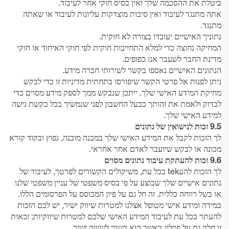
ביטלת את ההסכמה שלך ואין בסיס חוקי אחר לעיבוד.
אתה מתנגד לעיבוד ואין סיבות מוצדקות עליונות לעיבוד או שאתה
מתנגד.
נתוניך האישיים יעובדו בצורה לא חוקית.
המחיקה נחוצה כדי למלא התחייבות חוקית לפי חוקי האיחוד או חוקי
מדינת החבר לשעבר אנו כפופים.
הנתונים האישיים נאספו בקשר לשירותי חברה מידע.
ניתן לפנות אל פרטי הקשר שיפורסו בתחתית מדיניות זו כדי לבקש
מחיקת המידע האישי שלך. ייתכן שנבקש ממך לספק מידע מסוים כדי
לבדוק ולאמת את זהותך כבעל החשבון לפני שנמשיך בכל בקשת גישה
למידע האישי שלך.
9.5 זכות לנישואין של נתונים
לך הזכות לקבל את המידע האישי שלך במבנה מובנה, נפוץ ובקוד קורא
מכונה או לבקש שיועבר לאדם אחר אחראי.
9.6 זכות להעתקת עיבוד נתונים מסוים
לך הזכות להעtek בכל עת, משיקולים הקשורים לפרטך, לעיבוד של
נתונים אישיים שלך שבוצע על פי בסיס משפטי של עניין משפטי שלנו
או בשל רווחה כללית. זה חל גם על פיון המבוסס על הפרסומים הללו.
במידה ומידע אישי מטופל אצלנו למטרות שיווק ישיר, יש לכם הזכות
להעתר בכל עת לעיבוד המידע האישי שלכם למטרות שיווקיות; זכאות
זו חלה גם על פיילוג באשר הוא קשור לשיווק ישיר.