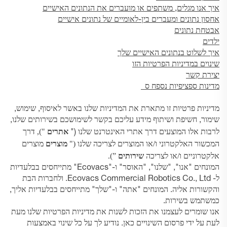
איך אנו מגלים, משתפים או מועברים את הנתונים האישיים
אחסון נתונים ומעברים בין-לאומיים של נתונים אישיים
אבטחת נתונים
ילדים
איך לשלוט בנתונים האישיים שלך
שינוים במדיניות הפרטיות הזו
יצירת קשר
מדינות ספציפיות
נספח
ס
מדיניות פרטיות זו מתארת את המדיניות שלנו באשר לאיסוף, שימוש,
שימור, חשיפת ושיתוף מידע עליכם בקשר לשימושכם בשירותים שלנו,
"), דרך
לרבות אלו המוצעים דרך אתרי האינטרנט שלנו ("
אתרים
המכשור האלקטרוני ו/או המוצרים לצריכה שלנו ("
מוצרים
מוצרים
אלקטרוניים ו/או לצריכה
”).
שירותים
המונחים "אנו", "שלנו", "האוסר" ו-"Ecovacs" מתייחסים בבלעדיות
ל- Ecovacs Commercial Robotics Co., Ltd. ולחברות הבת
והקשורות אליה. המונחים "אתה" ו-"שלך" מתייחסים בבלעדיות אליך,
כמשתמש בשירות.
אנו שומרים לעצמנו את הזכות לשנות את מדיניות הפרטיות שלנו מעת
לעת על ידי פרסום השינויים כאן. נודיע לך על כל שינוי באמצעות