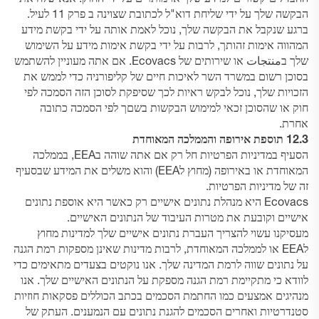
הבקשה שלך על ידי שליחת דוא"ל לכתובת שצוינה ב
פרק 11
לעיל.
ברגע שנקבל את הבקשה שלך, נוכל לאמת אותה על ידי בקשת מידע
המהווה אימות זהותך, לרבות על ידי בקשת אימות מידע על השימוש
שלך בمنتجات או שירותים של Ecovacs. אם אתה מעוניין להשתמש
בסוכן רשום במשרד השר לאיכות חיים של קליפורניה כדי לממש את
הזכויות שלך, נוכל לבקש ראיות לכך שסיפקת לסוכן הזה הסמכה לפי
חוק או שהסוכן זכאי למימוש הבקשות בשםך לפי הסמכה כתובה
אחרת.
12.3 תוספת אירופה והממלכה המאוחדת
הסעיף במדיניות הפרטיות חל רק אם אתה שוהה בEEA, בממלכה
המאוחדת או באירופה (מחוץ לEEA) והוא משלים את המידע שבסעיף
זה של מדיניות הפרטיות.
Ecovacs היא מנהלת נתונים אישיים רק כאשר היא אוספת נתונים
אישיים וקובעת את מטרות העיבוד של הנתונים האישיים.
מעסיקנו עשוי להצריך העברת נתונים אישיים שלך למדינות מחוץ
לEEA או לממלכה המאוחדת, לרבות מדינות שאינן מספקות רמת הגנה
על נתונים שווה לרמת המדינה שלך. אנו נוקטים בצעדים מתאימים כדי
לוודא כי מתקיימת רמת הגנה מספקת על הנתונים האישיים שלך. אנו
מנהיגים אמצעים כמו החתמת הסכמים בכתב הכוללים פסקאות חוזיות
סטנדרטיות ואחרים הסכמים להגנת נתונים עם הנמענים. העתק של