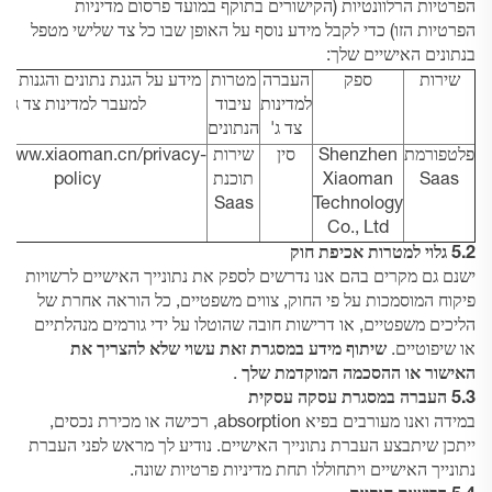
הפרטיות הרלוונטיות (הקישורים בתוקף במועד פרסום מדיניות
הפרטיות הזו) כדי לקבל מידע נוסף על האופן שבו כל צד שלישי מטפל
בנתונים האישיים שלך:
שירות
ספק
העברה
מטרות
מידע על הגנת נתונים והגנות מ
למדינות
עיבוד
למעבר למדינות צד ג'
צד ג'
הנתונים
פלטפורמת
Shenzhen
סין
שירות
//www.xiaoman.cn/privacy-
Saas
Xiaoman
תוכנת
policy
Saas
Technology
Co., Ltd
5.2 גלוי למטרות אכיפת חוק
ישנם גם מקרים בהם אנו נדרשים לספק את נתונייך האישיים לרשויות
פיקוח המוסמכות על פי החוק, צווים משפטיים, כל הוראה אחרת של
הליכים משפטיים, או דרישות חובה שהוטלו על ידי גורמים מנהלתיים
או שיפוטיים.
שיתוף מידע במסגרת זאת עשוי שלא להצריך את
האישור או ההסכמה המוקדמת שלך
.
5.3 העברה במסגרת עסקה עסקית
במידה ואנו מעורבים בפיא absorption, רכישה או מכירת נכסים,
ייתכן שיתבצע העברת נתונייך האישיים. נודיע לך מראש לפני העברת
נתונייך האישיים ויתחוללו תחת מדיניות פרטיות שונה.