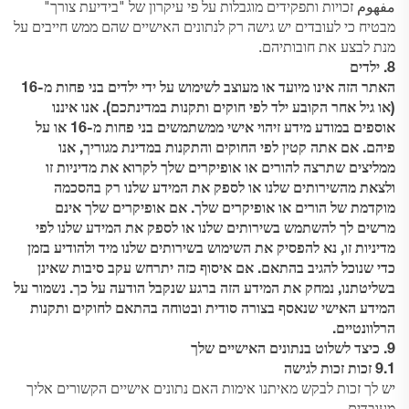
مفهوم זכויות ותפקידים מוגבלות על פי עיקרון של "בידיעת צורך"
מבטיח כי לעובדים יש גישה רק לנתונים האישיים שהם ממש חייבים על
מנת לבצע את חובותיהם.
8. ילדים
האתר הזה אינו מיועד או מעוצב לשימוש על ידי ילדים בני פחות מ-16
(או גיל אחר הקובע ילד לפי חוקים ותקנות במדינתכם). אנו איננו
אוספים במודע מידע זיהוי אישי ממשתמשים בני פחות מ-16 או על
פיהם. אם אתה קטין לפי החוקים והתקנות במדינת מגוריך, אנו
ממליצים שתרצה להורים או אופיקרים שלך לקרוא את מדיניות זו
ולצאת מהשירותים שלנו או לספק את המידע שלנו רק בהסכמה
מוקדמת של הורים או אופיקרים שלך. אם אופיקרים שלך אינם
מרשים לך להשתמש בשירותים שלנו או לספק את המידע שלנו לפי
מדיניות זו, נא להפסיק את השימוש בשירותים שלנו מיד ולהודיע בזמן
כדי שנוכל להגיב בהתאם. אם איסוף כזה יתרחש עקב סיבות שאינן
בשליטתנו, נמחק את המידע הזה ברגע שנקבל הודעה על כך. נשמור על
המידע האישי שנאסף בצורה סודית ובטוחה בהתאם לחוקים ותקנות
הרלוונטיים.
9. כיצד לשלוט בנתונים האישיים שלך
9.1 זכות
זכות לגישה
יש לך זכות לבקש מאיתנו אימות האם נתונים אישיים הקשורים אליך