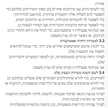
אחרת.
כדי לשתף מידע עם שיווקנים אחרים (וכן ספקי השירותים שלהם) כדי
לאפשר להם לשלוח אליך תקשורת שיווקית, בהתאם לבחירותיך.
כדי לאפשר לך להשתתף בהגרלות, תחרויות או קידומים דומים.
כדי לאפשר שיתוף ברשתות החברתיות אם תבחרו לעשות כן.
אנו נשתתף בפעילות זו בהסכמתכם, כדי לנהל את היחס החוזרי בינינו
לביןיכם, או כאשר יש לנו עניין משפטי.
3.3 למטרות דוחות וтенדנציות
כדי להבין אתכם ומשתמשים אחרים טוב יותר, כדי שנוכל להתאים
ולאמת את ההצעות שלנו.
לצורך ניתוח טרנדים וסטטיסטיקה, וכן לשיפור המוצרים והשירותים
שלנו.
אנו נשתתף בפעילות זו מכיוון שיש לנו עניין משפטי.
3.4 לשם השגת מטרות העסק שלנו
לאודיטים, כדי לוודא שהתהליכים הפנימיים שלנו פועלים כמתוכנן וכן
כדי לוודא שהעוסקים שלנו עונים על הדרישות המשפטיות, התקנות או
החוזריות.
לצורך מניעת הונאה ופיקוח אבטחה, לדוגמה, לזיהוי ולחסימת התקפות
סייבר או ניסיונות לגניבת זהות.
לצורך עמידה בדרישות משפטיות, כגון בקשות מרשויות ממשלתיות