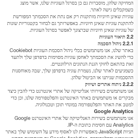
המחיקה שלהן, מוסברות גם כן בסרגל העוגיות שלנו, אשר מוצג
כשמקבלים גישה לאתר.
עוגיות שאינן חיוניות מותקנות רק אם נתת את הסכמתך המפורשת
להתקנת עוגיות שאינן חיוניות. באפשרותך גם לבחור בקטגוריות שונות
של עוגיות שאינן חיוניות שברצונך לאפשר בסרגל העוגיות.
2.2 תיאור העוגיות
2.2.1 ניהול הסכמה
באתר שלנו, אנו משתמשים בכלי ניהול הסכמת העוגיות Cookiebot
כדי להשיג את הסכמתך לאחסן עוגיות מסוימות בדפדפן שלך ולתעד
זאת בהתאם לחוקי הגנת הנתונים הרלוונטיים.
כשמגיעים לאתר שלנו, נשמרת עוגיה בדפדפן שלך, שבה מאוחסנות
ההסכמות שניתנו או הביטול שלהן.
2.2.2 ניתוח אתרים ושיווק
אנו משתמשים בשירותי אנליטיקה של אתרי אינטרנט כדי להבין כיצד
מבקרים או משתמשים באתר האינטרנט והפלטפורמה שלנו, וכן כדי
למטב את האתר והפלטפורמה במונחי תוכן וטכנולוגיה.
Google Analytics
אנו משתמשים בשירות האנליטיקה של אתרי האינטרנט Google
Analytics עם חסימת כתובת ה-IP.
תגיות JavaScript מאפשרות לנו לאסוף מידע על השימוש שלך באתר