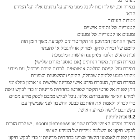
מעובדים.
במידה וכן, יש לך זכות לקבל ממני מידע על נתונים אלה ועל המידע
הבא:
מטרות העיבוד
קטגוריות של נתונים אישיים
נמענים או קטגוריות של נמענים
משך האחסון המתוכנן או הקריטריונים לקביעת משך הזמן הזה
קיומם של זכויות לתקן, למחוק או להגביל או להעתר
זכות להגיש תלונה auprès הרשות המוסמכת
במידת הצורך, מקור הנתונים (אם נאספו מגורם שלישי)
במידת וחל, קיימת החלטה אוטומטית, לרבות יצירת פרופיל, עם מידע
מהותי בנוגע ללוגיקה שבחלה, ההיקף וההשפעות הצפויות
במידת הצורך, העברת מידע אישי למדינה שלישית או ארגון בינלאומי
ניתן לפנות אל פרטי הקשר שפורטו בתחתית מדיניות זו כדי לבקש גישה
למידע האישי שהעברתם אלינו. נוכל לבקש ממכם לספק מידע מסוים
כדי לבדוק ולאמת את זהותכם כבעל החשבון לפני שנמשיך עם
בקשתכם לגישה למידע האישי.
9.2 זכות לתיקון
במידה ומידע האישי שלכם שגוי או incompleteness, יש לכם הזכות
לבקש תיקון או השלמה מיידית של המידע האישי.
ניתן לפנות לאמצעי הקשר שצוינו בתחתית מדיניות זו כדי לבקש תיקון