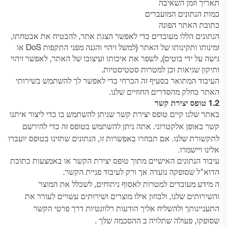
תאריך וזמן השאיבה
כמות הנתונים המועברים
כתובת האתר הפונה
הנתונים הללו מעובדים כדי לאפשר הצגת אתר, להבטיח את אבטחתו,
זמינותו ותקינותו של האתר (למשל זיהוי והגנה מפני התקפות DoS או
גישה על ידי בוטים), לשפר את איכותו ועיצובו של האתר, לאפשר זיהוי
ותיקון שגיאות וכן למטרות סטטיסטיות.
העיבוד המתואר בסעיף זה הכרחי כדי לאפשר לך להשתמש בשירותי
האתר כחלק מהסדרים החוזיים שלנו.
1.2 טופס יצירת קשר
באתר שלנו קיים טופס יצירת קשר שניתן להשתמש בו כדי ליצור איתנו
אתה
להירשם
קשר באופן אלקטרוני.
ניתן להשתמש בטופס זה כדי
לתקשורת שלנו.
אם תבחרו באפשרות זו, הנתונים שתזינו בטופס יועברו
אלינו ויישמרו.
עיבוד הנתונים האישיים מתוך טופס יצירת הקשר או באמצעות כתובת
הדוא"ל שסופקה נועדה אך ורק לעיבוד פניית הקשר.
מידע
לאסוף ניתוחים, לשכלל את המוצר
ה
מעובדים למטרות
והשירותים שלנו, ולבחון אילו מוצרים ושירותים עשויים לעורר את
התעניינותך ולהשליח אליך הודעות רלוונטיות דרך
פרטי הקשר
ההסכמה שלך
שסופקו, פעולה שתלויה ב
.