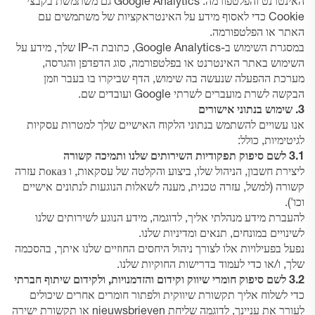
האינטרנט והפלטפורמה. Google Analytics גם משתמשת בקבצי
Cookie כדי לאסוף מידע על האינטראקציות של משתמשים עם
האתר או הפלטפורמה.
במסגרת השימוש ב-Google Analytics, כתובת ה-IP שלך, מידע על
השימוש באתר האינטרנט או בפלטפורמה, סוג הדפדפן והגרסה,
מערכת ההפעלה שנעשה בה שימוש, הדף שביקרו בו בעבר וזמן
הבקשה לשרת מועברים לשרתי Google ועובדים שם.
3. שימוש בנתוני אישורים
אנו עשויים להשתמש בנתוני הלקוח האישיים שלך למטרות עסקיות
לגיטימיות, כולל:
3.1 לשם סיפוק תפקודיות השירותים שלנו ותמיכה קשורה
ליצירת חשבון, הניהול שלו, ביצוע והקלטה של עסקאות, ו оказת עזרה
קשורה (למשל, עזרה טכנית, מענה לשאלות הנוגעות לנתונים אישיים
וכו').
להעברת מידע מנהלתי אליך, לדוגמה, מידע הנוגע לשירותים שלנו
לשינויים במונחים, תנאים ומדיניות שלנו.
נפעל בפעילויות אלו לצורך ניהול היחסים החוזיים שלנו איתך, בהסכמה
שלך, ו/או כדי לעמוד בדרישות החוקיות שלנו.
3.2 לשם סיפוק חומרי שיווק וקידום והזדמנויות, ולקידום שיתוף חברתי
כדי לשלוח אליך תקשורת שיווקית ולפתור חומרים אחרים שיכולים
לעורר את עניינך, לדוגמה שליחת nieuwsbrieven או תקשורת ישירה