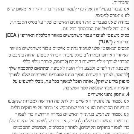
וציבוריות.
אנו נעבוד בפעילויות אלה כדי לעמוד בהתחייבות חוקית או משום שיש
לנו אינטרס לגיטימי.
במידה שאנו מעבדים את הנתונים האישיים שלך על בסיס הסכמתך,
אתה יכול לבטל את הסכמתך בכל עת.
בסיס משפטי לעיבוד עבור משתמשים מאזור הכלכלה האירופי ( EEA)
ובריטניה ("UK")
הבסיס המשפטי שלנו לעיבוד נתונים אישיים עבור משתמשים באיזור
האיחוד האירופי ובארה"ב כולל עיבוד: הכרחי לביצוע החוזה ביניכם ו;
הכרחי לצורך מילוי דרישות חוקיות (לדוגמה, לצורך מילוי כללי
חשבונאות חלופיים ולבצע גילוי חובה לאכיפת
ובהתאם להסכמה שלך
(לדוגמה, לצורך תקשורת עםיך בנוגע למוצרים ושירותים שלנו ולצורך
סיפוק מידע שיווקי), אותה תוכל למשוך בכל עת, מבלי להשפיע על
חוקיות העיבוד שנעשה לפני המשיכה.
4. אחסון נתוני אישורים
אנו נשמור על נתונייך האישיים רק לתקופה הדרושה למטרות שנקבעו
במדיניות הפרטיות הזו או כפי שמתבקש או מותר על פי חוקים חלים.
אנו נשמור ונשתמש בנתונייך האישיים במידה הדרושה כדי לעמוד
בדרישות המשפטיות שלנו (לדוגמה, אם נידרש לשמור על המידע שלך
כדי לעמוד בחוקים הקיימים), לפתרון סכסוכים, ולמימוש ההסכמים