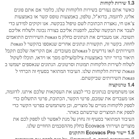
1.3 שירות לקוחות
כאשר אתם נעזרים בשירות הלקוחות שלנו, כלומר אם אתם פונים
אלינו, לדוגמה, בדוא"ל, טלפון, באמצעות טופס קשר או באמצעות
צ'אט חי, נאצרת הכתובת לשם טיפול בבקשה. אנו זקוקים למידע כדי
לעבד את הבקשה שלכם, להפנות אליכם בצורה נכונה ולשלוח אליכם
תשובה. אנו מעבדים את הנתונים כחלק מ оказת השירותים התואמים
לחוזה. בקשר זה, תקשורת ונתונים אחרים שנאספו בהקשר ל оказת
השירותים ו/או נדרשים ל оказתם מעובדים. אם הקריאה שלכם תקבל
תיאור ברור יותר באמצעות צילום/צילום מסך או וידאו, תוכלו לשקול
לשלוח לשירות הלקוחות תמונות וסרטונים. הנתונים שנאספים ישמשו ב
оказת שירות הלקוחות שלנו. העיבוד המתואר בסעיף זה הכרחי ל
оказת השירותים שביקשתם.
1.4 טרנזקציה
אנו משתמשים בנתונים כדי לבצע את העסקאות שלכם איתנו. לדוגמה,
אנו מעבדים את שמכם, פרטי הקשר, הכתובת, פרטי התשלום כדי
לספק ללקוחות מנויים על מוצרים, וכן משתמשים בפרטי הקשר כדי
לספק את המוצרים שרכשתם באתר.
העיבוד המתואר בסעיף זה נחוץ על מנת לאפשר לנו לספק לכם את
מוצרים ושירותי Ecovacs כחלק מההסכמים החוזיים שלנו.
1.5 יישור Ecovacs Pro והתקנים