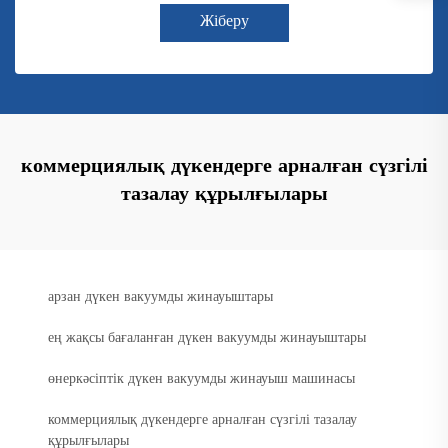
Жіберу
коммерциялық дүкендерге арналған сүзгілі
тазалау құрылғылары
арзан дүкен вакуумды жинауыштары
ең жақсы бағаланған дүкен вакуумды жинауыштары
өнеркәсіптік дүкен вакуумды жинауыш машинасы
коммерциялық дүкендерге арналған сүзгілі тазалау
құрылғылары