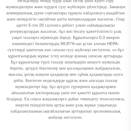
төгінділерді тиімді түрде алып тастау үшін күшті сору
мүмкіндіктерін және күрделі сүзу жүйелерін үйлестіреді. Заманауи
коммерциялық дүкен сорғыштары тұрақты пайдалануға шыдайтын
және өнімділігін сақтайтын қатты материалдардан жасалған. Олар
әдетте 5-тен 20 галлонға дейінгі үлкен сыйымдылықты
резервуарлардан жасалған, бұл жиі босату қажеттілігінсіз ұзақ
уақыт тазалауға мүмкіндік береді. Құрылғыларға 0,3 микрон
өлшеміндегі бөлшектердің 99,97%-ын ұстап алатын HEPA-
сүзгілерді қамтитын көп сатылы сүзу жүйелері енгізілген, ол бұл
құрылғылардың жұмыс істеу кезінде ауаның сапасын арттырады.
Бұл құрылғылар түрлі тазалау шешімдерін шешуге мүмкіндік
беретін, әртүрлі бекітпелер мен қосалқылармен жабдықталған,
мысалы, ұнтақ шаңнан қалдықтар мен сұйық қалдықтарды алуға
дейін. Көптеген модельдерде құрғақ және ылғалды тазалау
мүмкіндіктері бар, бұл әртүрлі түрлерінен қалдықтармен
айналысатын кәсіпорындар үшін өте қажетті құрылғы екенін
білдіреді. Ең соңғы жаңалықтарға дыбыс төмендету технологиясы,
энергия тиімділігінің артуы және ұзақ жұмыс уақытында
пайдаланушының ыңғайлылығын арттыратын эргономикалық
жобалау енгізілген.