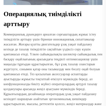
Операциялық тиімділікті
арттыру
Коммерциялық дүкендерге арналған сорғыштардың жұмыс істеу
тиімділігін арттыру үшін бірнеше инновациялық сипаттамалар
жасалған. Жоғары қуатты двигательдер ұзақ уақыт пайдалану
кезінде де тазалау тиімділігін сақтайтын үздіксіз сору күшін
қамтамасыз етеді. Үлкен сыйымдылықты шелектер сыйымдылық пен
басқару оңайлығының арасындағы теңдікті оптимизациялау үшін
маңызды тұрғыдан құрастырылған, бұл ұзақ тазалау сеанстарын
жүргізуге, сонымен қатар оны тасымалдау мен босату оңай болуын
қамтамасыз етеді. Тез қосылатын аксессуарлар аспаптарды
ауыстыруды жұмысты тоқтатпай өткізуге мүмкіндік береді, ал
көпфункционалды бекіту жүйесі операторлардың әртүрлі тазалау
қолданулары арасында жеңіл ауысуыне мүмкіндік береді.
Құрылғылардың дизайнында оператордың ұзақ уақыт пайдалану
кезіндегі шаршауын азайтатын эргономикалық шешімдер
қарастырылған, мысалы, реттелетін қолсоз, жеңіл материалдар және