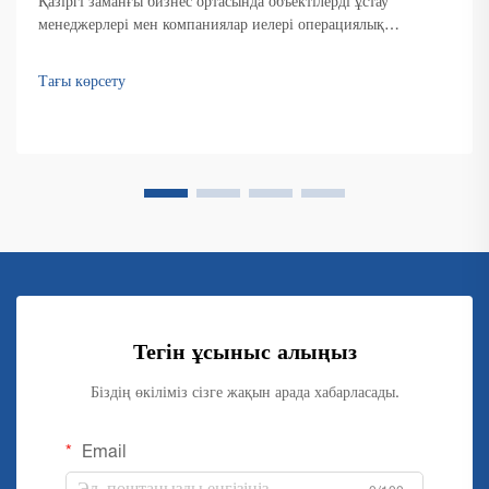
Қазіргі заманғы бизнес ортасында объектілерді ұстау
менеджерлері мен компаниялар иелері операциялық
шығындарды тиімді пайдалануға және қате тазалықты
сақтауға тырысады...
Тағы көрсету
Тегін ұсыныс алыңыз
Біздің өкіліміз сізге жақын арада хабарласады.
Email