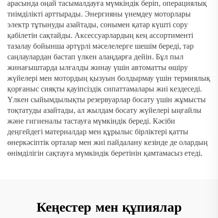
арасында оңай тасымалдауға мүмкіндік беріп, операциялық
тиімділікті арттырады. Энергияны үнемдеу моторлары
электр тұтынуды азайтады, сонымен қатар күшті сору
қабілетін сақтайды. Аксессуарлардың кең ассортименті
тазалау бойынша әртүрлі мәселелерге шешім береді, тар
саңлаулардан бастап үлкен алаңдарға дейін. Бұл пыл
жинағыштарда ылғалды жинау үшін автоматты өшіру
жүйелері мен мотордың қызуын болдырмау үшін термиялық
қорғаныс сияқты қауіпсіздік сипаттамалары жиі кездеседі.
Үлкен сыйымдылықты резервуарлар босату үшін жұмысты
тоқтатуды азайтады, ал жылдам босату жүйелері ыңғайлы
және гигиеналы тастауға мүмкіндік береді. Кәсіби
деңгейдегі материалдар мен құрылыс бірліктері қатты
өнеркәсіптік орталар мен жиі пайдалану кезінде де олардың
өнімділігін сақтауға мүмкіндік беретінін қамтамасыз етеді.
Кеңестер мен құпиялар