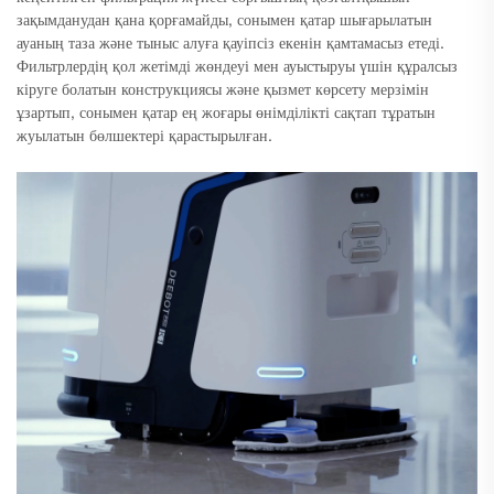
зақымданудан қана қорғамайды, сонымен қатар шығарылатын
ауаның таза және тыныс алуға қауіпсіз екенін қамтамасыз етеді.
Фильтрлердің қол жетімді жөндеуі мен ауыстыруы үшін құралсыз
кіруге болатын конструкциясы және қызмет көрсету мерзімін
ұзартып, сонымен қатар ең жоғары өнімділікті сақтап тұратын
жуылатын бөлшектері қарастырылған.