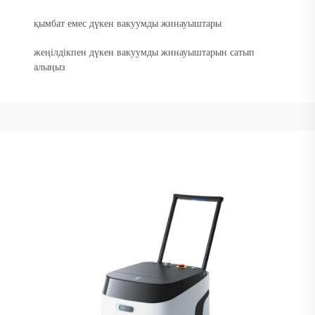
қымбат емес дүкен вакуумды жинауыштары
жеңілдікпен дүкен вакуумды жинауыштарын сатып
алыңыз