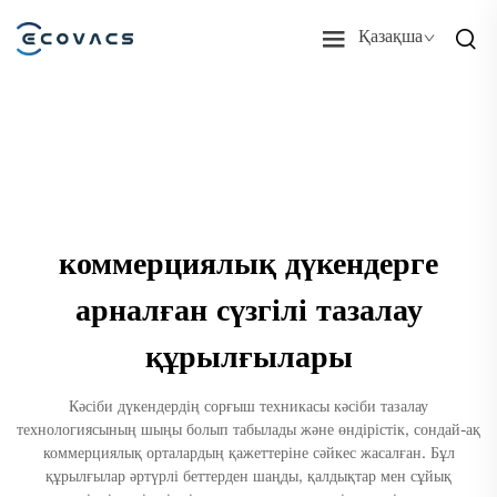
Қазақша
коммерциялық дүкендерге
арналған сүзгілі тазалау
құрылғылары
Кәсіби дүкендердің сорғыш техникасы кәсіби тазалау
технологиясының шыңы болып табылады және өндірістік, сондай-ақ
коммерциялық орталардың қажеттеріне сәйкес жасалған. Бұл
құрылғылар әртүрлі беттерден шаңды, қалдықтар мен сұйық