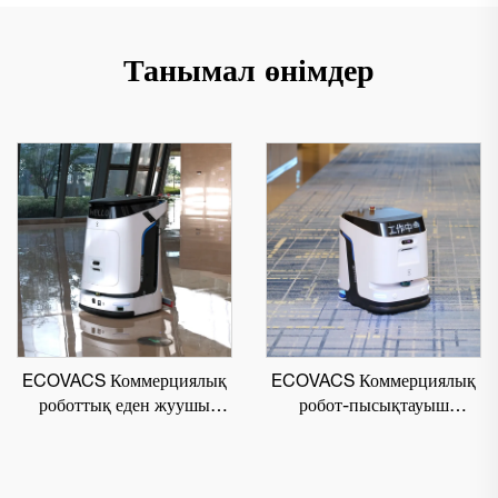
Танымал өнімдер
ECOVACS Коммерциялық
ECOVACS Коммерциялық
роботтық еден жуушы
робот-пысықтауыш
DEEBOT PRO M1
DEEBOT PRO K1 VAC