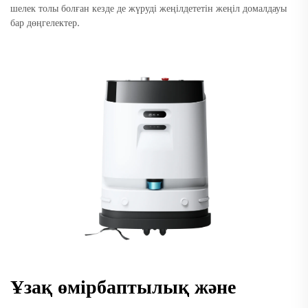
шелек толы болған кезде де жүруді жеңілдететін жеңіл домалдауы
бар дөңгелектер.
Ұзақ өмірбаптылық және