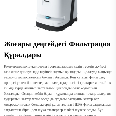
Жоғары деңгейдегі Фильтрация
Құралдары
Коммерциялық дүкендердегі сорғыштардың келіп түсетін жүйесі
таза және денсаулыққа қауіпсіз жұмыс орындарын қолдауда маңызды
технологиялық жетістік болып табылады. Көп сатылы фильтрлеу
процесі үлкен бөлшектер мен қалдықтар негізгі фильтрге жетпей-ақ
тиімді түрде алынып тасталатын циклонды бөлу жүйесінен
басталады. Осыдан кейін барып, құрамында зиянды тозаң, аллергия
тудыратын заттар және басқа да ауадағы ластаушы заттар бар
микроскопиялық бөлшектерді ұстап алатын НЕРА фильтрациясымен
аяқталатын біртіндеп жұқа фильтрлер тізбегі жүзеге асады. Бұл
кеңейтілген фильтрация жүйесі сорғыштың қозғалтқышын