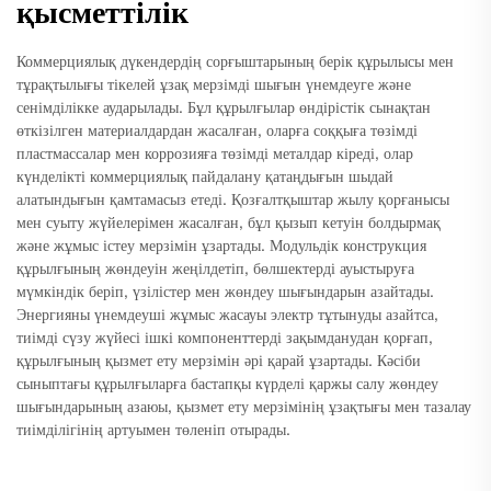
қысметтілік
Коммерциялық дүкендердің сорғыштарының берік құрылысы мен
тұрақтылығы тікелей ұзақ мерзімді шығын үнемдеуге және
сенімділікке аударылады. Бұл құрылғылар өндірістік сынақтан
өткізілген материалдардан жасалған, оларға соққыға төзімді
пластмассалар мен коррозияға төзімді металдар кіреді, олар
күнделікті коммерциялық пайдалану қатаңдығын шыдай
алатындығын қамтамасыз етеді. Қозғалтқыштар жылу қорғанысы
мен суыту жүйелерімен жасалған, бұл қызып кетуін болдырмақ
және жұмыс істеу мерзімін ұзартады. Модульдік конструкция
құрылғының жөндеуін жеңілдетіп, бөлшектерді ауыстыруға
мүмкіндік беріп, үзілістер мен жөндеу шығындарын азайтады.
Энергияны үнемдеуші жұмыс жасауы электр тұтынуды азайтса,
тиімді сүзу жүйесі ішкі компоненттерді зақымданудан қорғап,
құрылғының қызмет ету мерзімін әрі қарай ұзартады. Кәсіби
сыныптағы құрылғыларға бастапқы күрделі қаржы салу жөндеу
шығындарының азаюы, қызмет ету мерзімінің ұзақтығы мен тазалау
тиімділігінің артуымен төленіп отырады.