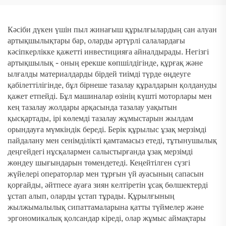
Кәсіби дүкен үшін пыл жинағыш құрылғылардың сан алуан
артықшылықтары бар, оларды әртүрлі салалардағы
кәсіпкерлікке қажетті инвестицияға айналдырады. Негізгі
артықшылық - оның ерекше көпшілдігінде, құрғақ және
ылғалды материалдарды бірдей тиімді түрде өңдеуге
қабілеттілігінде, бұл бірнеше тазалау құралдарын қолдануды
қажет етпейді. Бұл машиналар өзінің күшті моторлары мен
кең тазалау жолдары арқасында тазалау уақытын
қысқартады, ірі көлемді тазалау жұмыстарын жылдам
орындауға мүмкіндік береді. Берік құрылыс ұзақ мерзімді
пайдалану мен сенімділікті қамтамасыз етеді, тұтынушылық
деңгейдегі нұсқалармен салыстырғанда ұзақ мерзімді
жөндеу шығындарын төмендетеді. Кеңейтілген сүзгі
жүйелері операторлар мен тұрғын үй ауасының сапасын
қорғайды, әйтпесе ауаға зиян келтіретін ұсақ бөлшектерді
ұстап алып, оларды ұстап тұрады. Құрылғының
жылжымалылық сипаттамаларына қатты түймелер және
эргономикалық қолсандар кіреді, олар жұмыс аймақтары