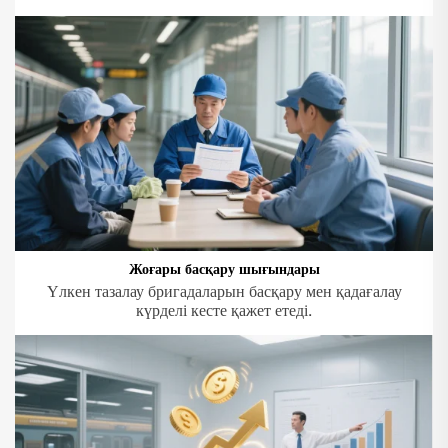
Жоғары басқару шығындары
Үлкен тазалау бригадаларын басқару мен қадағалау
күрделі кесте қажет етеді.