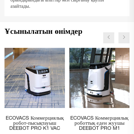
орындарындағы апаттар мен сырғанау қаупін
азайтады.
Ұсынылатын өнімдер
ECOVACS Коммерциялық
ECOVACS DEEBOT PRO
роботтық еден жуушы
M1 3D – Үлкен және
DEEBOT PRO M1
динамикалық
коммерциялық үй-