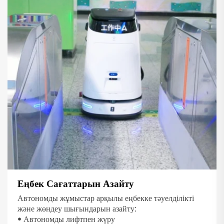
Еңбек Сағаттарын Азайту
Автономды жұмыстар арқылы еңбекке тәуелділікті
және жөндеу шығындарын азайту:
• Автономды лифтпен жүру