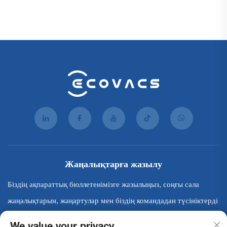
жайларға арналған
жетілдірілген тазалау
роботы
Жаңалықтарға жазылу
Біздің ақпараттық бюллетенімізге жазылыңыз, соңғы сала
жаңалықтарын, жаңартулар мен біздің командадан түсініктерді
алыңыз.