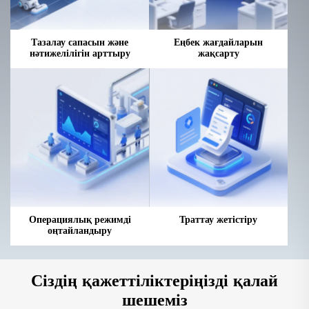
Тазалау сапасын және
Еңбек жағдайларын
нәтижелілігін арттыру
жақсарту
Операциялық режимді
Траттау жетістіру
оңтайландыру
Сіздің қажеттіліктеріңізді қалай
шешеміз