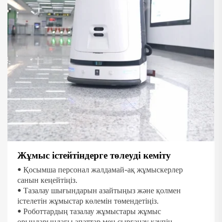
Жұмыс істейтіндерге төлеуді кеміту
• Қосымша персонал жалдамай-ақ жұмыскерлер
санын кеңейтіңіз.
• Тазалау шығындарын азайтыңыз және қолмен
істелетін жұмыстар көлемін төмендетіңіз.
• Роботтардың тазалау жұмыстары жұмыс