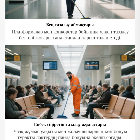
Кең тазалау аймақтары
Платформалар мен конкорстар бойынша үлкен тазалау
беттері жоғары сапа стандарттарын талап етеді.
Еңбек сіңіретін тазалау жұмыстары
Ұзақ жұмыс уақыты мен жолаушылардың көп болуы
тұрақты ләктердің пайда болуына әкеліп соғады.