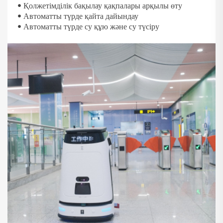
• Қолжетімділік бақылау қақпалары арқылы өту
• Автоматты түрде қайта дайындау
• Автоматты түрде су құю және су түсіру