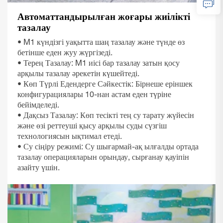
Автоматтандырылған жоғары жиілікті
тазалау
• M1 күндізгі уақытта шаң тазалау және түнде өз
бетінше еден жуу жүргізеді.
• Терең Тазалау: M1 иісі бар тазалау затын қосу
арқылы тазалау әрекетін күшейтеді.
• Көп Түрлі Едендерге Сәйкестік: Бірнеше еріншек
конфигурациялары 10-нан астам еден түріне
бейімделеді.
• Дақсыз Тазалау: Көп тесікті тең су тарату жүйесін
және өзі реттеуші қысу арқылы суды сүзгіш
технологиясын ықтимал етеді.
• Су сіңіру режимі: Су шығармай-ақ ылғалды ортада
тазалау операцияларын орындау, сырғанау қауіпін
азайту үшін.