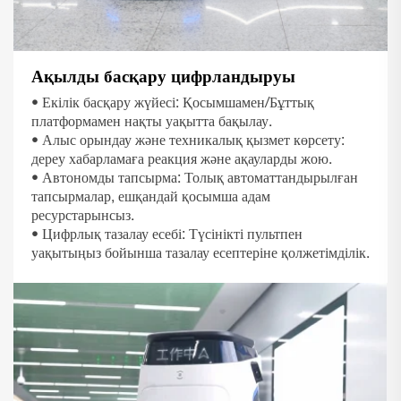
Ақылды басқару цифрландыруы
• Екілік басқару жүйесі: Қосымшамен/Бұттық
платформамен нақты уақытта бақылау.
• Алыс орындау және техникалық қызмет көрсету:
дереу хабарламаға реакция және ақауларды жою.
• Автономды тапсырма: Толық автоматтандырылған
тапсырмалар, ешқандай қосымша адам
ресурстарынсыз.
• Цифрлық тазалау есебі: Түсінікті пультпен
уақытыңыз бойынша тазалау есептеріне қолжетімділік.