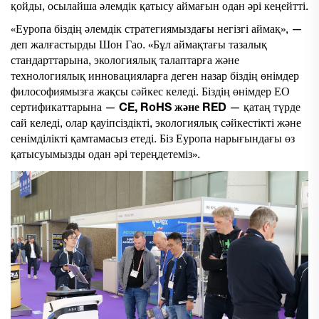
қойды, осылайша әлемдік қатысу аймағын одан әрі кеңейтті.
«Еуропа біздің әлемдік стратегиямыздағы негізгі аймақ», —
деп жалғастырды Шон Гао. «Бұл аймақтағы тазалық
стандарттарына, экологиялық талаптарға және
технологиялық инновацияларға деген назар біздің өнімдер
философиямызға жақсы сәйкес келеді. Біздің өнімдер ЕО
сертификаттарына —
CE, RoHS және RED
— қатаң түрде
сай келеді, олар қауіпсіздікті, экологиялық сәйкестікті және
сенімділікті қамтамасыз етеді. Біз Еуропа нарығындағы өз
қатысуымызды одан әрі тереңдетеміз».