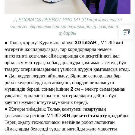
△ ECOVACS DEEBOT PRO M1 3D тірі көрсетілімі
көптеген европалық сатып алушылардың назарын өзіне
аударды
● Толық көріну: Құрамына кіреді
3D LiDAR
, M1 3D жиі
өзгеретін жоспарлауларда, тар коридорларда немесе
интенсивті қозғалыс аймақтарында см деңгейіндегі дәл
орналасу мен тұрақты бағдарлануды қамтамасыз етеді, бұл
тазарту операцияларының үзіліссіз жүруін қамтамасыз етеді.
● Дәл кедергілерден айналысу: Бірнеше сенсорлары бар
робот кедергілерді дәл анықтап, олардан айналысуға
мүмкіндік береді, соның ішінде
2 см
– электр сымдарынан
уақытша орналастырылған материалдарға дейін – бұл
қауіпсіз жұмыс істеуге мүмкіндік береді.
● Жоғары тиімділік: Толық қамтумен тазартудың
қосымшасы ретінде M1 3D
ЖИ әрекетті тазарту
қолдайды.
Терең оқыту технологиясы негізінде робот ластанған
аймақтарды белсенді түрде анықтайды және мақсатты