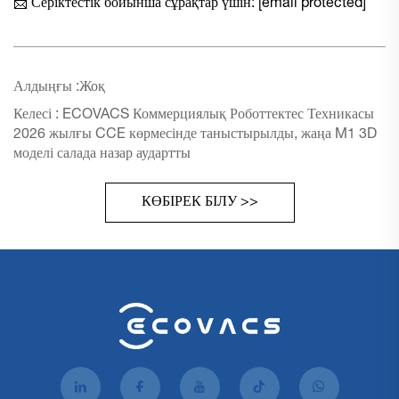
📩 Серіктестік бойынша сұрақтар үшін:
[email protected]
Алдыңғы :
Жоқ
Келесі :
ECOVACS Коммерциялық Роботтектес Техникасы
2026 жылғы CCE көрмесінде таныстырылды, жаңа M1 3D
моделі салада назар аудартты
КӨБІРЕК БІЛУ >>