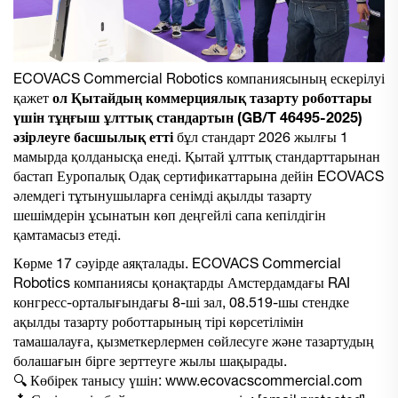
ECOVACS Commercial Robotics компаниясының ескерілуі
қажет
ол Қытайдың коммерциялық тазарту роботтары
үшін тұңғыш ұлттық стандартын (GB/T 46495-2025)
әзірлеуге басшылық етті
бұл стандарт 2026 жылғы 1
мамырда қолданысқа енеді. Қытай ұлттық стандарттарынан
бастап Еуропалық Одақ сертификаттарына дейін ECOVACS
әлемдегі тұтынушыларға сенімді ақылды тазарту
шешімдерін ұсынатын көп деңгейлі сапа кепілдігін
қамтамасыз етеді.
Көрме 17 сәуірде аяқталады. ECOVACS Commercial
Robotics компаниясы қонақтарды Амстердамдағы RAI
конгресс-орталығындағы 8-ші зал, 08.519-шы стендке
ақылды тазарту роботтарының тірі көрсетілімін
тамашалауға, қызметкерлермен сөйлесуге және тазартудың
болашағын бірге зерттеуге жылы шақырады.
🔍 Көбірек танысу үшін:
www.ecovacscommercial.com