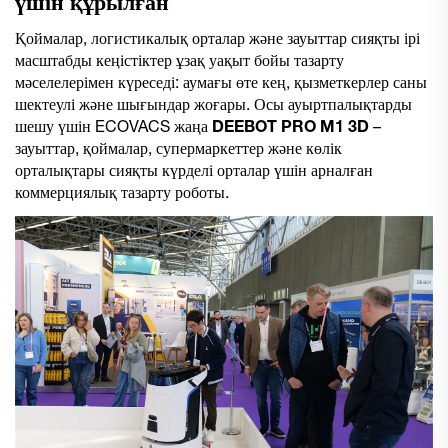
үшін құрылған
Қоймалар, логистикалық орталар және зауыттар сияқты ірі
масштабды кеңістіктер ұзақ уақыт бойы тазарту
мәселелерімен күреседі: аумағы өте кең, қызметкерлер саны
шектеулі және шығындар жоғары. Осы ауыртпалықтарды
шешу үшін ECOVACS жаңа
DEEBOT PRO M1 3D
–
зауыттар, қоймалар, супермаркеттер және көлік
орталықтары сияқты күрделі орталар үшін арналған
коммерциялық тазарту роботы.