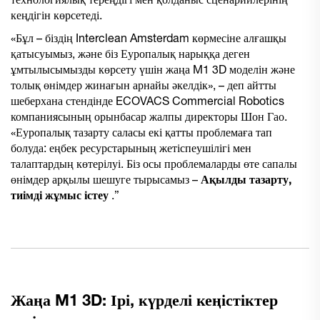
технологиялық тереңдігі мен қолданыс сценарийлерінің
кеңдігін көрсетеді.
«Бұл – біздің Interclean Amsterdam көрмесіне алғашқы
қатысуымыз, және біз Еуропалық нарыққа деген
ұмтылысымызды көрсету үшін жаңа M1 3D моделін және
толық өнімдер жинағын арнайы әкелдік», – деп айтты
шеберхана стендінде ECOVACS Commercial Robotics
компаниясының орынбасар жалпы директоры Шон Гао.
«Еуропалық тазарту саласы екі қатты проблемаға тап
болуда: еңбек ресурстарының жетіспеушілігі мен
талаптардың көтерілуі. Біз осы проблемаларды өте сапалы
өнімдер арқылы шешуге тырысамыз –
Ақылды тазарту,
тиімді жұмыс істеу
.”
Жаңа M1 3D: Ірі, күрделі кеңістіктер