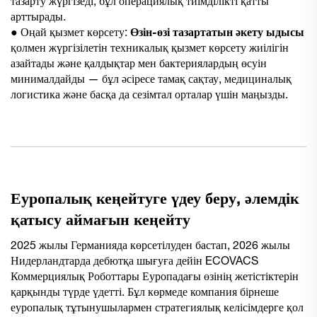
тазарту жүргізеді, бұл операциялық тиімділікті қатты
арттырады.
● Оңай қызмет көрсету:
Өзін-өзі тазартатын әкету ыдысы
қолмен жүргізілетін техникалық қызмет көрсету жиілігін
азайтады және қалдықтар мен бактериялардың өсуін
минималдайды — бұл әсіресе тамақ сақтау, медициналық
логистика және басқа да сезімтал орталар үшін маңызды.
Еуропалық кеңейтуге үдеу беру, әлемдік
қатысу аймағын кеңейту
2025 жылы Германияда көрсетілуден бастап, 2026 жылы
Нидерландтарда дебютқа шығуға дейін ECOVACS
Коммерциялық Роботтары Еуропадағы өзінің жетістіктерін
қарқынды түрде үдетті. Бұл көрмеде компания бірнеше
еуропалық тұтынушылармен стратегиялық келісімдерге қол