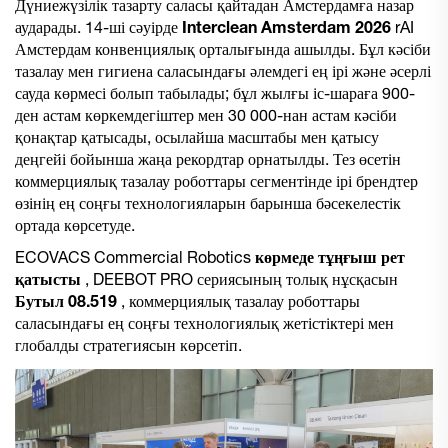
Дүниежүзілік тазарту саласы қайтадан Амстердамға назар
аударады. 14-ші сәуірде
Interclean Amsterdam 2026
rAI
Амстердам конвенциялық орталығында ашылды. Бұл кәсіби
тазалау мен гигиена саласындағы әлемдегі ең ірі және әсерлі
сауда көрмесі болып табылады; бұл жылғы іс-шараға 900-
ден астам көркемдегіштер мен 30 000-нан астам кәсіби
қонақтар қатысады, осылайша масштабы мен қатысу
деңгейі бойынша жаңа рекордтар орнатылды. Тез өсетін
коммерциялық тазалау роботтары сегментінде ірі брендтер
өзінің ең соңғы технологияларын барынша бәсекелестік
ортада көрсетуде.
ECOVACS Commercial Robotics
көрмеде тұңғыш рет
қатысты
, DEEBOT PRO сериясының толық нұсқасын
Бутыл 08.519
, коммерциялық тазалау роботтары
саласындағы ең соңғы технологиялық жетістіктері мен
глобалды стратегиясын көрсетіп.