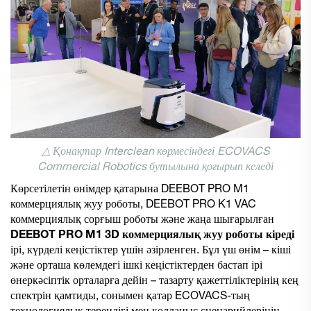
△ Қонақтар Interclean көрмесіндегі ECOVACS
Commercial Robotics бутылына қоғырып келеді
Көрсетілетін өнімдер қатарына DEEBOT PRO M1
коммерциялық жуу роботы, DEEBOT PRO K1 VAC
коммерциялық сорғыш роботы және жаңа шығарылған
DEEBOT PRO M1 3D
коммерциялық жуу роботы кіреді
ірі, күрделі кеңістіктер үшін әзірленген. Бұл үш өнім – кіші
және орташа көлемдегі ішкі кеңістіктерден бастап ірі
өнеркәсіптік орталарға дейін – тазарту қажеттіліктерінің кең
спектрін қамтиды, сонымен қатар ECOVACS-тың