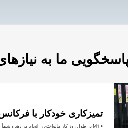
اسخگویی ما به نیازها
تمیزکاری خودکار با فرکانس ب
• M1 در طول روز کار مالواختن را انجام می‌دهد و شبهاً به صورت خودمختار کف را سفت می‌شومد.