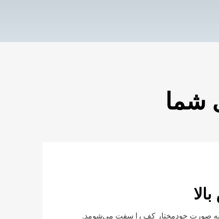
ی شما
الا