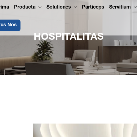
rima
Producta
Solutiones
Particeps
Servitium
tus Nos
HOSPITALITAS