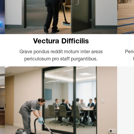
Vectura Difficilis
Grave pondus reddit motum inter areās
Peri
periculosum pro staff purgantibus.