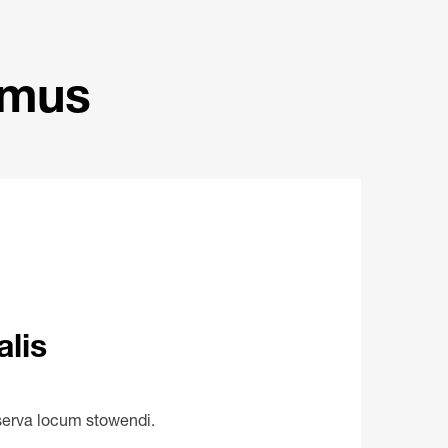
imus
alis
serva locum stowendi.