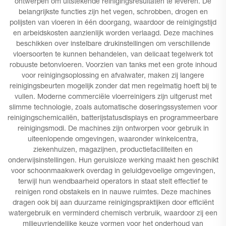
ontwerpen om uitstekende reinigingsresultaten te leveren. De
belangrijkste functies zijn het vegen, schrobben, drogen en
polijsten van vloeren in één doorgang, waardoor de reinigingstijd
en arbeidskosten aanzienlijk worden verlaagd. Deze machines
beschikken over instelbare drukinstellingen om verschillende
vloersoorten te kunnen behandelen, van delicaat tegelwerk tot
robuuste betonvloeren. Voorzien van tanks met een grote inhoud
voor reinigingsoplossing en afvalwater, maken zij langere
reinigingsbeurten mogelijk zonder dat men regelmatig hoeft bij te
vullen. Moderne commerciële vloerreinigers zijn uitgerust met
slimme technologie, zoals automatische doseringssystemen voor
reinigingschemicaliën, batterijstatusdisplays en programmeerbare
reinigingsmodi. De machines zijn ontworpen voor gebruik in
uiteenlopende omgevingen, waaronder winkelcentra,
ziekenhuizen, magazijnen, productiefaciliteiten en
onderwijsinstellingen. Hun geruisloze werking maakt hen geschikt
voor schoonmaakwerk overdag in geluidgevoelige omgevingen,
terwijl hun wendbaarheid operators in staat stelt effectief te
reinigen rond obstakels en in nauwe ruimtes. Deze machines
dragen ook bij aan duurzame reinigingspraktijken door efficiënt
watergebruik en verminderd chemisch verbruik, waardoor zij een
milieuvriendelijke keuze vormen voor het onderhoud van