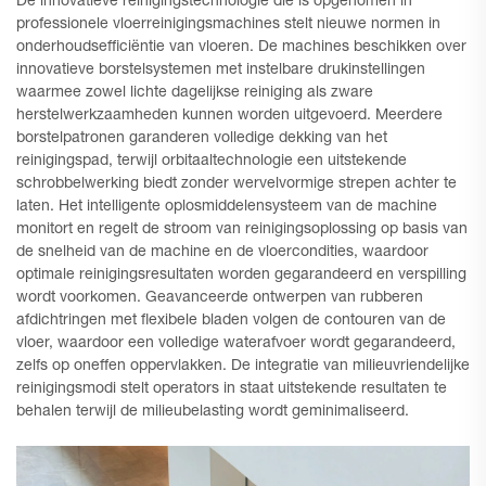
De innovatieve reinigingstechnologie die is opgenomen in
professionele vloerreinigingsmachines stelt nieuwe normen in
onderhoudsefficiëntie van vloeren. De machines beschikken over
innovatieve borstelsystemen met instelbare drukinstellingen
waarmee zowel lichte dagelijkse reiniging als zware
herstelwerkzaamheden kunnen worden uitgevoerd. Meerdere
borstelpatronen garanderen volledige dekking van het
reinigingspad, terwijl orbitaaltechnologie een uitstekende
schrobbelwerking biedt zonder wervelvormige strepen achter te
laten. Het intelligente oplosmiddelensysteem van de machine
monitort en regelt de stroom van reinigingsoplossing op basis van
de snelheid van de machine en de vloercondities, waardoor
optimale reinigingsresultaten worden gegarandeerd en verspilling
wordt voorkomen. Geavanceerde ontwerpen van rubberen
afdichtringen met flexibele bladen volgen de contouren van de
vloer, waardoor een volledige waterafvoer wordt gegarandeerd,
zelfs op oneffen oppervlakken. De integratie van milieuvriendelijke
reinigingsmodi stelt operators in staat uitstekende resultaten te
behalen terwijl de milieubelasting wordt geminimaliseerd.