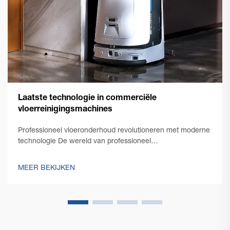
Laatste technologie in commerciële
vloerreinigingsmachines
Professioneel vloeronderhoud revolutioneren met moderne
technologie De wereld van professioneel
schoonmaakonderhoud heeft een opmerkelijke
transformatie doorgemaakt met de opkomst van
MEER BEKIJKEN
innovatieve commerciële vloerschoonmaaktechnologie.
Terwijl facility managers steeds meer geconfronteerd
worden met de eis...