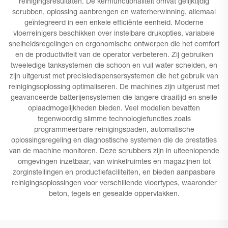
reinigingsresultaten. De kernfunctionaliteit omvat gelijktijdig
scrubben, oplossing aanbrengen en waterherwinning, allemaal
geïntegreerd in een enkele efficiënte eenheid. Moderne
vloerreinigers beschikken over instelbare drukopties, variabele
snelheidsregelingen en ergonomische ontwerpen die het comfort
en de productiviteit van de operator verbeteren. Zij gebruiken
tweeledige tanksystemen die schoon en vuil water scheiden, en
zijn uitgerust met precisiedispensersystemen die het gebruik van
reinigingsoplossing optimaliseren. De machines zijn uitgerust met
geavanceerde batterijensystemen die langere draaitijd en snelle
oplaadmogelijkheden bieden. Veel modellen bevatten
tegenwoordig slimme technologiefuncties zoals
programmeerbare reinigingspaden, automatische
oplossingsregeling en diagnostische systemen die de prestaties
van de machine monitoren. Deze scrubbers zijn in uiteenlopende
omgevingen inzetbaar, van winkelruimtes en magazijnen tot
zorginstellingen en productiefaciliteiten, en bieden aanpasbare
reinigingsoplossingen voor verschillende vloertypes, waaronder
beton, tegels en gesealde oppervlakken.