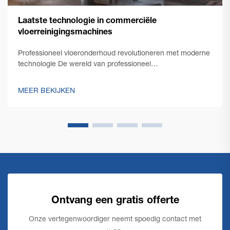
Laatste technologie in commerciële
vloerreinigingsmachines
Professioneel vloeronderhoud revolutioneren met moderne
technologie De wereld van professioneel
schoonmaakonderhoud heeft een opmerkelijke
transformatie doorgemaakt met de opkomst van
MEER BEKIJKEN
innovatieve commerciële vloerschoonmaaktechnologie.
Terwijl facility managers steeds meer geconfronteerd
worden met de eis...
Ontvang een gratis offerte
Onze vertegenwoordiger neemt spoedig contact met