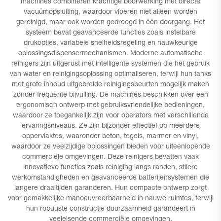
machines combineren krachtige boorwerking met directe
vacuümopsluiting, waardoor vloeren niet alleen worden
gereinigd, maar ook worden gedroogd in één doorgang. Het
systeem bevat geavanceerde functies zoals instelbare
drukopties, variabele snelheidsregeling en nauwkeurige
oplossingsdispensermechanismen. Moderne automatische
reinigers zijn uitgerust met intelligente systemen die het gebruik
van water en reinigingsoplossing optimaliseren, terwijl hun tanks
met grote inhoud uitgebreide reinigingsbeurten mogelijk maken
zonder frequente bijvulling. De machines beschikken over een
ergonomisch ontwerp met gebruiksvriendelijke bedieningen,
waardoor ze toegankelijk zijn voor operators met verschillende
ervaringsniveaus. Ze zijn bijzonder effectief op meerdere
oppervlaktes, waaronder beton, tegels, marmer en vinyl,
waardoor ze veelzijdige oplossingen bieden voor uiteenlopende
commerciële omgevingen. Deze reinigers bevatten vaak
innovatieve functies zoals reiniging langs randen, stilere
werkomstandigheden en geavanceerde batterijensystemen die
langere draaitijden garanderen. Hun compacte ontwerp zorgt
voor gemakkelijke manoeuvreerbaarheid in nauwe ruimtes, terwijl
hun robuuste constructie duurzaamheid garandeert in
veeleisende commerciële omgevingen.