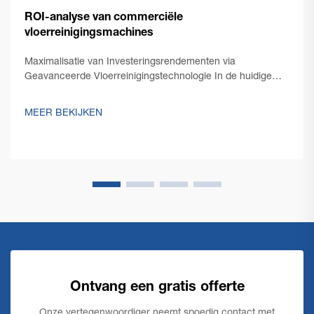
ROI-analyse van commerciële
vloerreinigingsmachines
Maximalisatie van Investeringsrendementen via
Geavanceerde Vloerreinigingstechnologie In de huidige
concurrentiële zakomgeving richten facility managers en
ondernemers zich steeds meer op het optimaliseren van
MEER BEKIJKEN
hun operationele kosten, terwijl ze een onberispelijke...
Ontvang een gratis offerte
Onze vertegenwoordiger neemt spoedig contact met