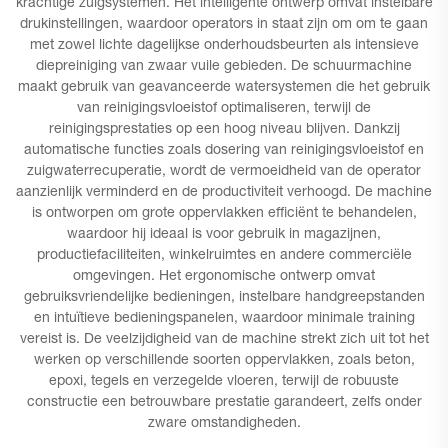
krachtige zuigsystemen. Het intelligente ontwerp omvat instelbare
drukinstellingen, waardoor operators in staat zijn om om te gaan
met zowel lichte dagelijkse onderhoudsbeurten als intensieve
diepreiniging van zwaar vuile gebieden. De schuurmachine
maakt gebruik van geavanceerde watersystemen die het gebruik
van reinigingsvloeistof optimaliseren, terwijl de
reinigingsprestaties op een hoog niveau blijven. Dankzij
automatische functies zoals dosering van reinigingsvloeistof en
zuigwaterrecuperatie, wordt de vermoeidheid van de operator
aanzienlijk verminderd en de productiviteit verhoogd. De machine
is ontworpen om grote oppervlakken efficiënt te behandelen,
waardoor hij ideaal is voor gebruik in magazijnen,
productiefaciliteiten, winkelruimtes en andere commerciële
omgevingen. Het ergonomische ontwerp omvat
gebruiksvriendelijke bedieningen, instelbare handgreepstanden
en intuïtieve bedieningspanelen, waardoor minimale training
vereist is. De veelzijdigheid van de machine strekt zich uit tot het
werken op verschillende soorten oppervlakken, zoals beton,
epoxi, tegels en verzegelde vloeren, terwijl de robuuste
constructie een betrouwbare prestatie garandeert, zelfs onder
zware omstandigheden.