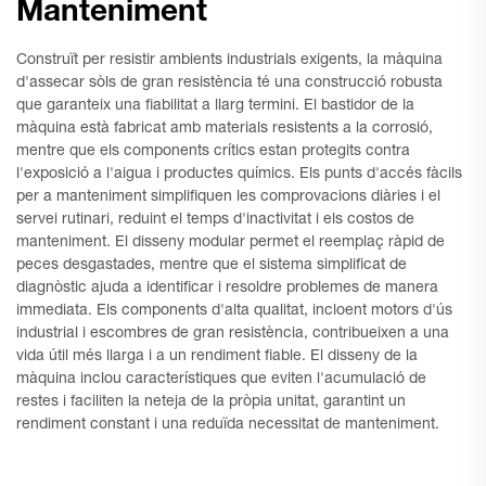
Manteniment
Construït per resistir ambients industrials exigents, la màquina
d'assecar sòls de gran resistència té una construcció robusta
que garanteix una fiabilitat a llarg termini. El bastidor de la
màquina està fabricat amb materials resistents a la corrosió,
mentre que els components crítics estan protegits contra
l'exposició a l'aigua i productes químics. Els punts d'accés fàcils
per a manteniment simplifiquen les comprovacions diàries i el
servei rutinari, reduint el temps d'inactivitat i els costos de
manteniment. El disseny modular permet el reemplaç ràpid de
peces desgastades, mentre que el sistema simplificat de
diagnòstic ajuda a identificar i resoldre problemes de manera
immediata. Els components d'alta qualitat, incloent motors d'ús
industrial i escombres de gran resistència, contribueixen a una
vida útil més llarga i a un rendiment fiable. El disseny de la
màquina inclou característiques que eviten l'acumulació de
restes i faciliten la neteja de la pròpia unitat, garantint un
rendiment constant i una reduïda necessitat de manteniment.