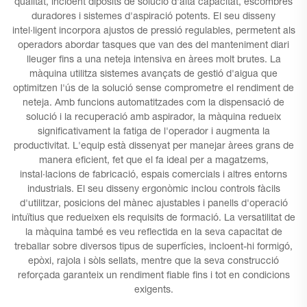
qualitat, incloent dipòsits de solució d'alta capacitat, escombres
duradores i sistemes d'aspiració potents. El seu disseny
intel·ligent incorpora ajustos de pressió regulables, permetent als
operadors abordar tasques que van des del manteniment diari
lleuger fins a una neteja intensiva en àrees molt brutes. La
màquina utilitza sistemes avançats de gestió d'aigua que
optimitzen l'ús de la solució sense comprometre el rendiment de
neteja. Amb funcions automatitzades com la dispensació de
solució i la recuperació amb aspirador, la màquina redueix
significativament la fatiga de l'operador i augmenta la
productivitat. L'equip està dissenyat per manejar àrees grans de
manera eficient, fet que el fa ideal per a magatzems,
instal·lacions de fabricació, espais comercials i altres entorns
industrials. El seu disseny ergonòmic inclou controls fàcils
d'utilitzar, posicions del mànec ajustables i panells d'operació
intuïtius que redueixen els requisits de formació. La versatilitat de
la màquina també es veu reflectida en la seva capacitat de
treballar sobre diversos tipus de superfícies, incloent-hi formigó,
epòxi, rajola i sòls sellats, mentre que la seva construcció
reforçada garanteix un rendiment fiable fins i tot en condicions
exigents.