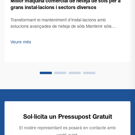
Millor màquina comercial de neteja de sòls per a
grans instal·lacions i sectors diversos
Transformant el manteniment d'instal·lacions amb
solucions avançades de neteja de sòls Mantenir sòls
impecables en grans espais comercials presenta reptes
únics que requereixen solucions robustes i eficients. Una
Veure més
màquina comercial de neteja de sòls es situa a la
vanguard...
Sol·licita un Pressupost Gratuit
El nostre representant es posarà en contacte amb