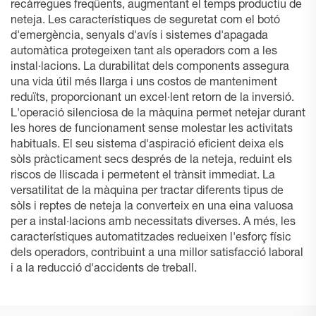
recàrregues freqüents, augmentant el temps productiu de
neteja. Les característiques de seguretat com el botó
d'emergència, senyals d'avís i sistemes d'apagada
automàtica protegeixen tant als operadors com a les
instal·lacions. La durabilitat dels components assegura
una vida útil més llarga i uns costos de manteniment
reduïts, proporcionant un excel·lent retorn de la inversió.
L'operació silenciosa de la màquina permet netejar durant
les hores de funcionament sense molestar les activitats
habituals. El seu sistema d'aspiració eficient deixa els
sòls pràcticament secs després de la neteja, reduint els
riscos de lliscada i permetent el trànsit immediat. La
versatilitat de la màquina per tractar diferents tipus de
sòls i reptes de neteja la converteix en una eina valuosa
per a instal·lacions amb necessitats diverses. A més, les
característiques automatitzades redueixen l'esforç físic
dels operadors, contribuint a una millor satisfacció laboral
i a la reducció d'accidents de treball.