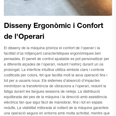
Disseny Ergonòmic i Confort
de l'Operari
El disseny de la màquina prioriza el confort de l'operari i la
facilitat d'ús mitjançant característiques ergonòmiques ben
pensades. El panell de control ajustable es pot personalitzar per
a diferents alçades de l'operari, reduint l'esforç durant un ús
prolongat. La interfície intuïtiva utilitza símbols clars i controls
codificats per colors, fet que facilita molt la seva operació fins i
tot per a usuaris nous. Els sistemes d'absorció d'impactes
minimitzen la transferència de vibracions a l'operari, reduint la
fatiga durant les llargues sessions de neteja. La distribució
equilibrada del pes de la màquina i la direcció amb assistència
elèctrica fan que sigui fàcil de maniobrar, fins i tot en espais
reduïts. La visibilitat millorada al voltant de la màquina garanteix
una operació segura en entorns amb molta activitat, mentre que